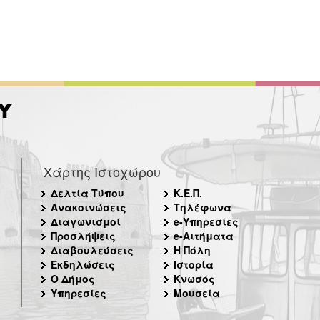
Χάρτης Ιστοχώρου
Δελτία Τύπου
Κ.Ε.Π.
Ανακοινώσεις
Τηλέφωνα
Διαγωνισμοί
e-Υπηρεσίες
Προσλήψεις
e-Αιτήματα
Διαβουλεύσεις
Η Πόλη
Εκδηλώσεις
Ιστορία
Ο Δήμος
Κνωσός
Υπηρεσίες
Μουσεία