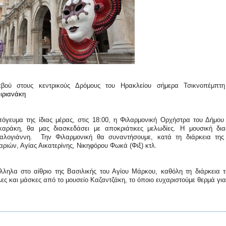
εβού στους κεντρικούς Δρόμους του Ηρακλείου σήμερα Τσικνοπέμπτ
ιριανάκη
όγευμα της ίδιας μέρας, στις 18:00, η Φιλαρμονική Ορχήστρα του Δήμο
καράκη, θα μας διασκεδάσει με αποκριάτικες μελωδίες. Η μουσική δι
αλογιάννη. Την Φιλαρμονική θα συναντήσουμε, κατά τη διάρκεια της μ
αριών, Αγίας Αικατερίνης, Νικηφόρου Φωκά (Φιξ) κτλ.
ληλα στο αίθριο της Βασιλικής του Αγίου Μάρκου, καθόλη τη διάρκεια 
ες και μάσκες από το μουσείο Καζαντζάκη, το όποιο ευχαριστούμε θερμά για