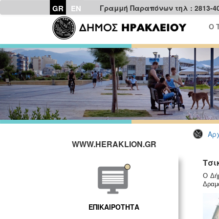
GR
EN
Γραμμή Παραπόνων τηλ : 2813-4
Ο 
Αρχ
WWW.HERAKLION.GR
Τσι
Ο Δή
Δραμα
ΕΠΙΚΑΙΡΟΤΗΤΑ