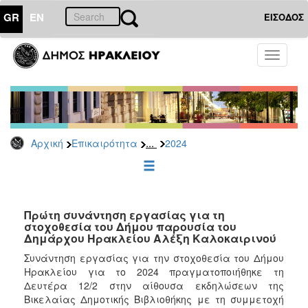
GR
EN
ΕΙΣΟΔΟΣ
ΕΠΙΚΑΙΡΟΤΗΤΑ
Toggle
navigati
Δελτία
Τύπου
Αρχείο
2026
...
Αρχική
Επικαιρότητα
2024
2025
2024
2023
2022
Πρώτη συνάντηση εργασίας για τη
στοχοθεσία του Δήμου παρουσία του
2021
Δημάρχου Ηρακλείου Αλέξη Καλοκαιρινού
2020
Συνάντηση εργασίας για την στοχοθεσία του Δήμου
Ηρακλείου για το 2024 πραγματοποιήθηκε τη
2019
Δευτέρα 12/2 στην αίθουσα εκδηλώσεων της
2018
Βικελαίας Δημοτικής Βιβλιοθήκης με τη συμμετοχή