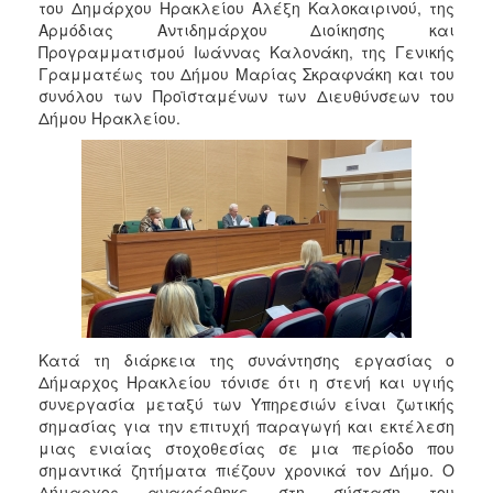
του Δημάρχου Ηρακλείου Αλέξη Καλοκαιρινού, της
2017
Αρμόδιας Αντιδημάρχου Διοίκησης και
2016
Προγραμματισμού Ιωάννας Καλονάκη, της Γενικής
Γραμματέως του Δήμου Μαρίας Σκραφνάκη και του
2015
συνόλου των Προϊσταμένων των Διευθύνσεων του
2013
Δήμου Ηρακλείου.
2012
2011
2010
2006
ΔΗΜΟΤΗΣ
Κατά τη διάρκεια της συνάντησης εργασίας ο
Δήμαρχος Ηρακλείου τόνισε ότι η στενή και υγιής
ΕΠΙΣΚΕΠΤΗΣ
συνεργασία μεταξύ των Υπηρεσιών είναι ζωτικής
σημασίας για την επιτυχή παραγωγή και εκτέλεση
μιας ενιαίας στοχοθεσίας σε μια περίοδο που
ΗΡΑΚΛΕΙΟ
ΓΙΑ...
σημαντικά ζητήματα πιέζουν χρονικά τον Δήμο. Ο
Δήμαρχος αναφέρθηκε στη σύσταση του