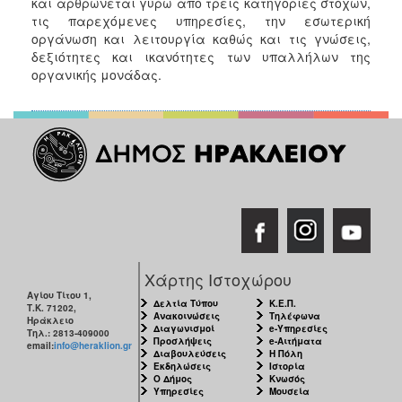
και αρθρώνεται γύρω από τρεις κατηγορίες στόχων,
τις παρεχόμενες υπηρεσίες, την εσωτερική
οργάνωση και λειτουργία καθώς και τις γνώσεις,
δεξιότητες και ικανότητες των υπαλλήλων της
οργανικής μονάδας.
Χάρτης Ιστοχώρου
Αγίου Τίτου 1,
Δελτία Τύπου
Κ.Ε.Π.
Τ.Κ. 71202,
Ανακοινώσεις
Τηλέφωνα
Ηράκλειο
Διαγωνισμοί
e-Υπηρεσίες
Τηλ.: 2813-409000
Προσλήψεις
e-Αιτήματα
email:
info@heraklion.gr
Διαβουλεύσεις
Η Πόλη
Εκδηλώσεις
Ιστορία
Ο Δήμος
Κνωσός
Υπηρεσίες
Μουσεία