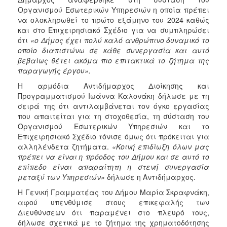
Οργανισμού Εσωτερικών Υπηρεσιών η οποία πρέπει
να ολοκληρωθεί το πρώτο εξάμηνο του 2024 καθώς
και στο Επιχειρησιακό Σχέδιο για να συμπληρώσει
ότι
«ο Δήμος έχει πολύ καλό ανθρώπινο δυναμικό το
οποίο διαπιστώνω σε κάθε συνεργασία και αυτό
βεβαίως θέτει ακόμα πιο επιτακτικά το ζήτημα της
παραγωγής έργου».
Η αρμόδια Αντιδήμαρχος Διοίκησης και
Προγραμματισμού Ιωάννα Καλονάκη δήλωσε με τη
σειρά της ότι αντιλαμβάνεται τον όγκο εργασίας
που απαιτείται για τη στοχοθεσία, τη σύσταση του
Οργανισμού Εσωτερικών Υπηρεσιών και το
Επιχειρησιακό Σχέδιο τόνισε όμως ότι πρόκειται για
αλληλένδετα ζητήματα.
«Κοινή επιδίωξη όλων μας
πρέπει να είναι η πρόοδος του Δήμου και σε αυτό το
επίπεδο είναι απαραίτητη η στενή συνεργασία
μεταξύ των Υπηρεσιών»
δήλωσε η Αντιδήμαρχος.
Η Γενική Γραμματέας του Δήμου Μαρία Σκραφνάκη,
αφού υπενθύμισε στους επικεφαλής των
Διευθύνσεων ότι παραμένει στο πλευρό τους,
δήλωσε σχετικά με το ζήτημα της χρηματοδότησης