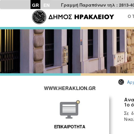
GR
EN
Γραμμή Παραπόνων τηλ : 2813-4
Ο 
Αρχ
WWW.HERAKLION.GR
Ανα
1ο 
Σε δ
Νικο
ΕΠΙΚΑΙΡΟΤΗΤΑ