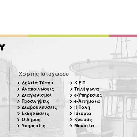
Χάρτης Ιστοχώρου
Δελτία Τύπου
Κ.Ε.Π.
Ανακοινώσεις
Τηλέφωνα
Διαγωνισμοί
e-Υπηρεσίες
Προσλήψεις
e-Αιτήματα
Διαβουλεύσεις
Η Πόλη
Εκδηλώσεις
Ιστορία
Ο Δήμος
Κνωσός
Υπηρεσίες
Μουσεία