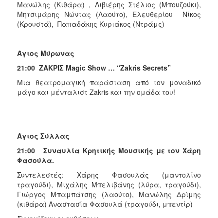
Μανώλης (Κιθάρα) , Λιβιέρης Στέλιος (Μπουζούκι),
Μητσιμάρης Νώντας (Λαούτο), Ελευθερίου Νίκος
(Κρουστά), Παπαδάκης Κυριάκος (Ντράμς)
Άγιος Μύρωνας
21:00 ΖΑΚΡΙΣ
Magic
Show
… “
Zakris
Secrets
”
Μια θεατρομαγική παράσταση από τον μοναδικό
μάγο και μένταλιστ Zakris και την ομάδα του!
Άγιος Σύλλας
21:00 Συναυλία Κρητικής Μουσικής με τον Χάρη
Φασούλα
.
Συντελεστές: Χάρης Φασουλάς (μαντολίνο
τραγούδι), Μιχάλης Μπελιβάνης (λύρα, τραγούδι),
Γιώργος Μπαμπάτσης (λαούτο), Μανώλης Δρίμης
(κιθάρα) Αναστασία Φασουλά (τραγούδι, μπεντίρ)