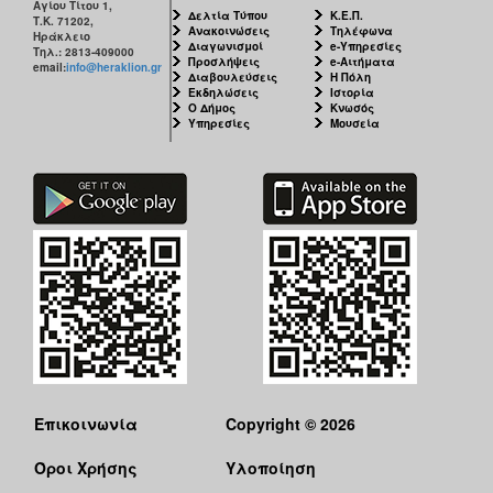
Αγίου Τίτου 1,
Δελτία Τύπου
Κ.Ε.Π.
Τ.Κ. 71202,
Ανακοινώσεις
Τηλέφωνα
Ηράκλειο
Διαγωνισμοί
e-Υπηρεσίες
Τηλ.: 2813-409000
Προσλήψεις
e-Αιτήματα
email:
info@heraklion.gr
Διαβουλεύσεις
Η Πόλη
Εκδηλώσεις
Ιστορία
Ο Δήμος
Κνωσός
Υπηρεσίες
Μουσεία
Επικοινωνία
Copyright © 2026
Όροι Χρήσης
Υλοποίηση