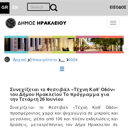
GR
EN
ΕΙΣΟΔΟΣ
ΕΠΙΚΑΙΡΟΤΗΤΑ
Toggle
navigati
Δελτία
Τύπου
Αρχείο
2026
...
Αρχική
Επικαιρότητα
2024
2025
2024
2023
2022
Συνεχίζεται το Φεστιβάλ «Τέχνη Καθ’ Οδόν»
του Δήμου Ηρακλείου Το πρόγραμμα για
2021
την Τετάρτη 26 Ιουνίου
2020
Συνεχίζεται το Φεστιβάλ «Τέχνη Καθ’ Οδόν»
προσφέροντας χαρά και ψυχαγωγία σε μικρούς και
2019
μεγάλους, μέσα από 100 και πλέον εκδηλώσεις και
2018
δράσεις, μετατρέποντας τον Δήμο Ηρακλείου σε