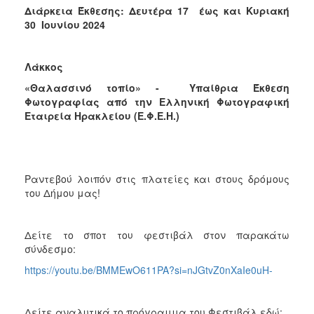
Διάρκεια Έκθεσης: Δευτέρα 17 έως και Κυριακή
30 Ιουνίου 2024
Λάκκος
«Θαλασσινό τοπίο» - Υπαίθρια Έκθεση
Φωτογραφίας από την Ελληνική Φωτογραφική
Εταιρεία Ηρακλείου (Ε.Φ.Ε.Η.)
Ραντεβού λοιπόν στις πλατείες και στους δρόμους
του Δήμου μας!
Δείτε το σποτ του φεστιβάλ στον παρακάτω
σύνδεσμο:
https://youtu.be/BMMEwO611PA?si=nJGtvZ0nXaIe0uH-
Δείτε αναλυτικά το πρόγραμμα του Φεστιβάλ εδώ: