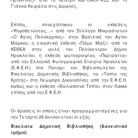
Γιάννα Κεφάλα στις Δαφνές.
Επίσης, συνεχίστηκαν οι εκθέσεις
«Ψηφοθετώντας…» από τον Σύλλογο Μικρασιατών
«Ο Άγιος Πολύκαρπος» στην Βασιλική του Αγίου
Μάρκου, η εικαστική έκθεση «Πάμε Μαζί» από το
ΚΕΘΕΑ στην αυλή του Πολύκεντρου Δήμου
Ηρακλείου, η έκθεση φωτογραφίας «Πορτραίτα»
από την Ελληνική Φωτογραφική Εταιρία Ηρακλείου
(Ε.Φ.Ε.Η.) στο Πατάρι του Βιβλιοπωλείου της
Βικελαίας Δημοτικής Βιβλιοθήκης, τα «Τοπία της
Κρήτης» στη Λεωφόρο Δικαιοσύνης από την Ε.Φ.Ε.Η.
καθώς και η έκθεση «Θαλασσινό Τοπίο» στον Λάκκο
επίσης από την Ε.Φ.Ε.Η.
Οι δράσεις οι οποίες είναι προγραμματισμένες για
την Τετάρτη 26 Ιουνίου είναι οι εξής:
Βικελαία Δημοτική Βιβλιοθήκη (δανειστικό
τμήμα)