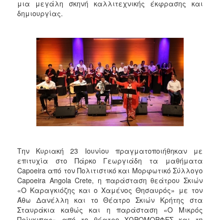
μια μεγάλη σκηνή καλλιτεχνικής έκφρασης και
2017
δημιουργίας.
2016
2015
2013
2012
2011
2010
2006
Την Κυριακή 23 Ιουνίου πραγματοποιήθηκαν με
ΔΗΜΟΤΗΣ
επιτυχία στο Πάρκο Γεωργιάδη τα μαθήματα
Capoeira από τον Πολιτιστικό και Μορφωτικό Σύλλογο
ΕΠΙΣΚΕΠΤΗΣ
Capoeira Angola Crete, η παράσταση θεάτρου Σκιών
«Ο Καραγκιόζης και ο Χαμένος Θησαυρός» με τον
Άθω Δανέλλη και το Θέατρο Σκιών Κρήτης στα
ΗΡΑΚΛΕΙΟ
ΓΙΑ...
Σταυράκια καθώς και η παράσταση «Ο Μικρός
Πρίγκιπας» από το θέατρο ΧΩΡΟΜΟΡΦΕΣ και τη