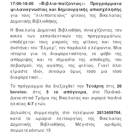
17:00-18:00
«Βιβλιο-παίζοντας»: Προγράμματα
φιλαναγνωσίας και δημιουργικής απασχόλησης
για τους ''λιλιπούτειους'' φίλους της Βικελαίας
Δημοτικής Βιβλιοθήκης.
Η Βικελαία Δημοτική Βιβλιοθήκη, συνεχίζοντας τον
κύκλο των εκπαιδευτικών της προγραμμάτων,
υποδέχεται τους μικρούς της φίλους και τους
συστήνει τον ‘’Έλμερ’’, τον παρδαλό ελέφαντα. Μια
ιστορία για τη διαφορετικότητα, το φόβο της
απόρριψης και τη σημασία της αποδοχής, του
σεβασμού, της αγάπης, της φιλίας. Γιατί όλοι
είμαστε ίδιοι, συνάμα όμως τόσο μα τόσο
διαφορετικοί…
Το πρόγραμμα θα διεξαχθεί την
Τετάρτη
στις
26
Ιουνίου
, στις
5 το απόγευμα
, στο Παιδικό-
Δανειστικό Τμήμα της Βικελαίας και αφορά παιδιά
ηλικίας
4-7
ετών.
Δηλώσεις συμμετοχής στο τηλέφωνο
2813409704
,
κατά το ωράριο λειτουργίας της Βικελαίας
Δημοτικής Βιβλιοθήκης. Μέγιστος αριθμός
συμμετεχόντων: 15