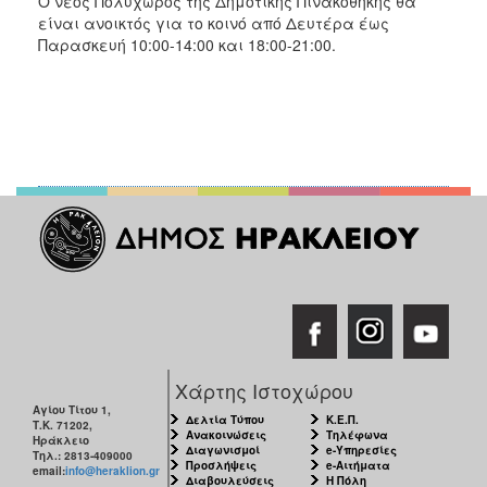
Ο νέος Πολυχώρος της Δημοτικής Πινακοθήκης θα
είναι ανοικτός για το κοινό από Δευτέρα έως
Παρασκευή 10:00-14:00 και 18:00-21:00.
Χάρτης Ιστοχώρου
Αγίου Τίτου 1,
Δελτία Τύπου
Κ.Ε.Π.
Τ.Κ. 71202,
Ανακοινώσεις
Τηλέφωνα
Ηράκλειο
Διαγωνισμοί
e-Υπηρεσίες
Τηλ.: 2813-409000
Προσλήψεις
e-Αιτήματα
email:
info@heraklion.gr
Διαβουλεύσεις
Η Πόλη