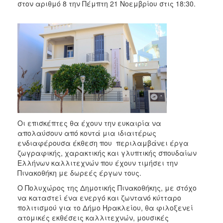
στον αριθμό 8 την Πέμπτη 21 Νοεμβρίου στις 18:30.
2017
2016
2015
2013
2012
2011
2010
2006
Οι επισκέπτες θα έχουν την ευκαιρία να
απολαύσουν από κοντά μια ιδιαιτέρως
ενδιαφέρουσα έκθεση που περιλαμβάνει έργα
ζωγραφικής, χαρακτικής και γλυπτικής σπουδαίων
ΔΗΜΟΤΗΣ
Ελλήνων καλλιτεχνών που έχουν τιμήσει την
Πινακοθήκη με δωρεές έργων τους.
ΕΠΙΣΚΕΠΤΗΣ
Ο Πολυχώρος της Δημοτικής Πινακοθήκης, με στόχο
να καταστεί ένα ενεργό και ζωντανό κύτταρο
ΗΡΑΚΛΕΙΟ
πολιτισμού για το Δήμο Ηρακλείου, θα φιλοξενεί
ΓΙΑ...
ατομικές εκθέσεις καλλιτεχνών, μουσικές