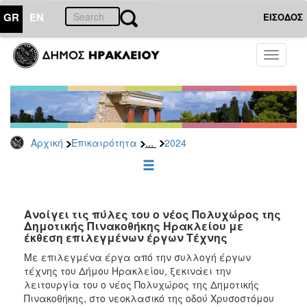
GR
EN
ΕΙΣΟΔΟΣ
ΕΠΙΚΑΙΡΟΤΗΤΑ
Toggle
navigati
Δελτία
Τύπου
Αρχείο
2026
...
Αρχική
Επικαιρότητα
2024
2025
2024
2023
2022
Ανοίγει τις πύλες του ο νέος Πολυχώρος της
Δημοτικής Πινακοθήκης Ηρακλείου με
2021
έκθεση επιλεγμένων έργων Τέχνης
2020
Με επιλεγμένα έργα από την συλλογή έργων
τέχνης του Δήμου Ηρακλείου, ξεκινάει την
2019
λειτουργία του ο νέος Πολυχώρος της Δημοτικής
2018
Πινακοθήκης, στο νεοκλασικό της οδού Χρυσοστόμου