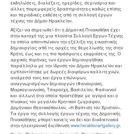
εκδηλώσεις, διαλέξεις, ημερίδες, σεμινάρια και
άλλες παρεμφερείς δραστηριότητες καθώς επίσης
και περιοδικές εκθέσεις από τη συλλογή έργων
τέχνης του Δήμου Ηρακλείου.
Αξίζει να σημειωθεί ότι η Δημοτική Πινακοθήκη έχει
στην κατοχή της μια πλούσια Συλλογή Έργων Τέχνης
τα οποία αποτυπώνουν την εξέλιξη της εικαστικής
δημιουργίας από τις αρχές της θεμελίωσής της στην
Κρήτη, έως και τις πιο πρόσφατες εκφράσεις της. Ο
αρχικός πυρήνας των έργων δημιουργήθηκε
παράλληλα με την ίδρυση του Δήμου Ηρακλείου και
εμπλουτίστηκε με δωρεές διαφόρων καλλιτεχνών,
ανάμεσά τους και έργα επώνυμων,
αναγνωρισμένων δημιουργών (Φανουράκη,
Μαρκογιαννάκη, Τσαρούχη, Βασιλείου, Φασιανού
και άλλων) στα οποία προστέθηκε με αγορά και ο
πίνακας του μεγάλου Κρητικού ζωγράφου,
Δομήνικου Θεοτοκόπουλου, «Η Βάπτιση του Χριστού».
Τα έργα της συλλογής έργων τέχνης της Δημοτικής
Πινακοθήκης μπορεί κανείς να δει και διαδικτυακά
στην ηλεκτρονική διεύθυνση
www.heraklionartgallery.gr
.