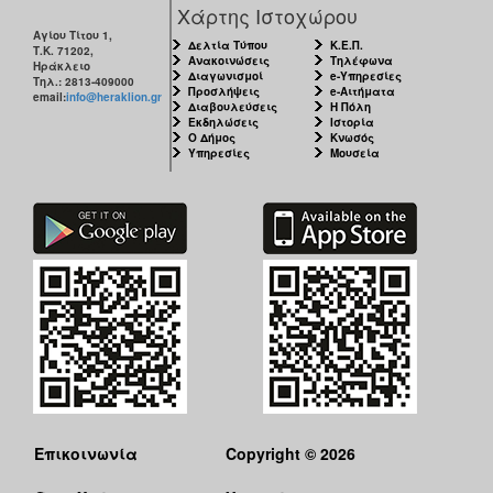
Χάρτης Ιστοχώρου
Αγίου Τίτου 1,
Δελτία Τύπου
Κ.Ε.Π.
Τ.Κ. 71202,
Ανακοινώσεις
Τηλέφωνα
Ηράκλειο
Διαγωνισμοί
e-Υπηρεσίες
Τηλ.: 2813-409000
Προσλήψεις
e-Αιτήματα
email:
info@heraklion.gr
Διαβουλεύσεις
Η Πόλη
Εκδηλώσεις
Ιστορία
Ο Δήμος
Κνωσός
Υπηρεσίες
Μουσεία
Επικοινωνία
Copyright © 2026