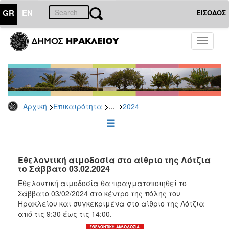
GR
EN
ΕΙΣΟΔΟΣ
ΕΠΙΚΑΙΡΟΤΗΤΑ
Toggle
navigati
Δελτία
Τύπου
Αρχείο
2026
...
Αρχική
Επικαιρότητα
2024
2025
2024
2023
2022
Εθελοντική αιμοδοσία στο αίθριο της Λότζια
το Σάββατο 03.02.2024
2021
Εθελοντική αιμοδοσία θα πραγματοποιηθεί το
2020
Σάββατο 03/02/2024 στο κέντρο της πόλης του
Ηρακλείου και συγκεκριμένα στο αίθριο της Λότζια
2019
από τις 9:30 έως τις 14:00.
2018