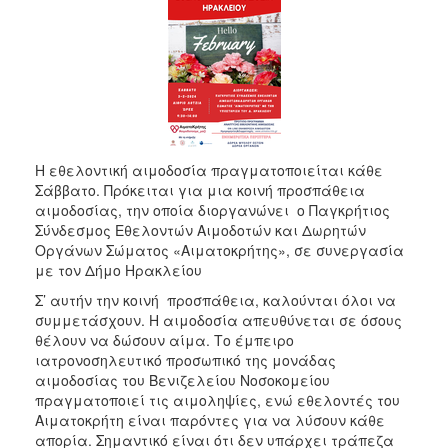
2017
2016
2015
2013
2012
2011
Η εθελοντική αιμοδοσία πραγματοποιείται κάθε
Σάββατο. Πρόκειται για μια κοινή προσπάθεια
2010
αιμοδοσίας, την οποία διοργανώνει ο Παγκρήτιος
2006
Σύνδεσμος Εθελοντών Αιμοδοτών και Δωρητών
Οργάνων Σώματος «Αιματοκρήτης», σε συνεργασία
με τον Δήμο Ηρακλείου
Σ’ αυτήν την κοινή προσπάθεια, καλούνται όλοι να
συμμετάσχουν. Η αιμοδοσία απευθύνεται σε όσους
ΔΗΜΟΤΗΣ
θέλουν να δώσουν αίμα. Το έμπειρο
ιατρονοσηλευτικό προσωπικό της μονάδας
ΕΠΙΣΚΕΠΤΗΣ
αιμοδοσίας του Βενιζελείου Νοσοκομείου
πραγματοποιεί τις αιμοληψίες, ενώ εθελοντές του
ΗΡΑΚΛΕΙΟ
Αιματοκρήτη είναι παρόντες για να λύσουν κάθε
ΓΙΑ...
απορία. Σημαντικό είναι ότι δεν υπάρχει τράπεζα