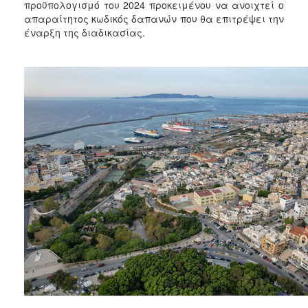
προϋπολογισμό του 2024 προκειμένου να ανοιχτεί ο
2017
απαραίτητος κωδικός δαπανών που θα επιτρέψει την
2016
έναρξη της διαδικασίας.
2015
2013
2012
2011
2010
2006
ΔΗΜΟΤΗΣ
ΕΠΙΣΚΕΠΤΗΣ
ΗΡΑΚΛΕΙΟ
ΓΙΑ...