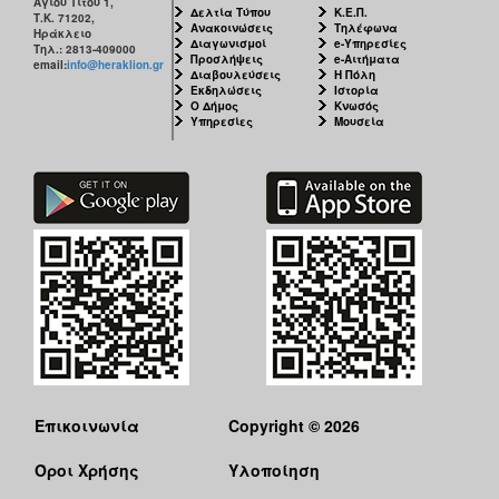
Αγίου Τίτου 1,
Δελτία Τύπου
Κ.Ε.Π.
Τ.Κ. 71202,
Ανακοινώσεις
Τηλέφωνα
Ηράκλειο
Διαγωνισμοί
e-Υπηρεσίες
Τηλ.: 2813-409000
Προσλήψεις
e-Αιτήματα
email:
info@heraklion.gr
Διαβουλεύσεις
Η Πόλη
Εκδηλώσεις
Ιστορία
Ο Δήμος
Κνωσός
Υπηρεσίες
Μουσεία
Επικοινωνία
Copyright © 2026
Όροι Χρήσης
Υλοποίηση