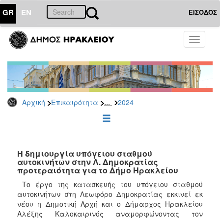
GR
EN
ΕΙΣΟΔΟΣ
ΕΠΙΚΑΙΡΟΤΗΤΑ
Toggle
navigati
Δελτία
Τύπου
Αρχείο
2026
...
Αρχική
Επικαιρότητα
2024
2025
2024
2023
2022
Η δημιουργία υπόγειου σταθμού
αυτοκινήτων στην Λ. Δημοκρατίας
2021
προτεραιότητα για το Δήμο Ηρακλείου
2020
Το έργο της κατασκευής του υπόγειου σταθμού
αυτοκινήτων στη Λεωφόρο Δημοκρατίας εκκινεί εκ
2019
νέου η Δημοτική Αρχή και ο Δήμαρχος Ηρακλείου
2018
Αλέξης Καλοκαιρινός αναμορφώνοντας τον