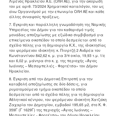
Λιμένος Ηρακλείου Α.Ε. (ΟΛΗ ΑΕ), για την ακύρωση
του με αριθ. 73/2024 Χρηματικού καταλόγου, του ως
άνω Οργανισμού με την επωνυμία ΟΛΗ ΑΕ και κάθε
άλλης συναφούς πράξεως.
7. Έγκριση και παράλληλη γνωμοδότηση της Νομικής
Υπηρεσίας του Δήμου για τον καθορισμό τιμής
μονάδας αποζημίωσης με εξώδικο συμβιβασμό για
επικείμενα οικοπέδου το οποίο δεσμεύεται από το
σχέδιο πόλης για τη δημιουργία Κ.Χ., της ιδιοκτησίας
του φερόμενου ιδιοκτήτη: κ. Πινιρτζή 2 Ανδρέα του
Κωνσταντίνου 842,62 κ. μ. για 3/π οικία, 19,93 τ.μ. 1/ε
και 6,02 μ. μάντρα στο κ. χ. της περιοχής «Άγιος
Ιωάννης – Μεσαμπελιές - Φορτέτσα» του Δήμου
Ηρακλείου.
8. Έγκριση από την Δημοτική Επιτροπή για την
καταβολή αποζημίωσης σε δύο δόσεις, για
ρυμοτομούμενο τμήμα οικοπέδου το οποίο
δεσμεύεται από το σχέδιο πόλης για τη δημιουργία
Αθλητικού κέντρου, του φερόμενου ιδιοκτήτη Χατζάκη
Ζαχαρία του Δημητρίου, εμβαδού 195,65 μ2, στο Κ. Φ.
359Γ (Γ 1629Γ) της περιοχής «Άγιος Ιωάννης –
Μεσαμπελίες - Φορτέτσα» του Δήμου Ηρακλείου.