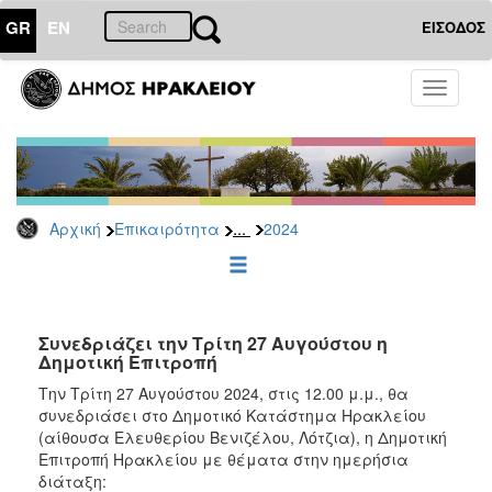
GR
EN
ΕΙΣΟΔΟΣ
ΕΠΙΚΑΙΡΟΤΗΤΑ
Toggle
navigati
Δελτία
Τύπου
Αρχείο
2026
...
Αρχική
Επικαιρότητα
2024
2025
2024
2023
2022
Συνεδριάζει την Τρίτη 27 Αυγούστου η
Δημοτική Επιτροπή
2021
Την Τρίτη 27 Αυγούστου 2024, στις 12.00 μ.μ., θα
2020
συνεδριάσει στο Δημοτικό Κατάστημα Ηρακλείου
(αίθουσα Ελευθερίου Βενιζέλου, Λότζια), η Δημοτική
2019
Επιτροπή Ηρακλείου με θέματα στην ημερήσια
2018
διάταξη: