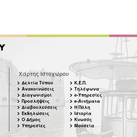
Χάρτης Ιστοχώρου
Δελτία Τύπου
Κ.Ε.Π.
Ανακοινώσεις
Τηλέφωνα
Διαγωνισμοί
e-Υπηρεσίες
Προσλήψεις
e-Αιτήματα
Διαβουλεύσεις
Η Πόλη
Εκδηλώσεις
Ιστορία
Ο Δήμος
Κνωσός
Υπηρεσίες
Μουσεία