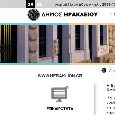
GR
EN
Γραμμή Παραπόνων τηλ : 2813-4
Ο 
Αρχ
WWW.HERAKLION.GR
Η δ
Καλ
Η δι
βρέθ
και 
ΕΠΙΚΑΙΡΟΤΗΤΑ
κτην