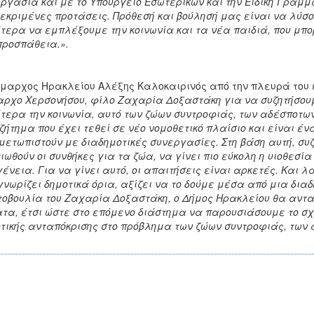
ργασία και με το Υπουργείο Εσωτερικών και την Ειδική Γραμ
εκριμένες προτάσεις. Πρόθεσή και βούλησή μας είναι να λύσ
ίτερα να εμπλέξουμε την κοινωνία και τα νέα παιδιά, που μπο
προσπάθεια.».
μαρχος Ηρακλείου Αλέξης Καλοκαιρινός από την πλευρά του
ρχο Χερσονήσου, φίλο Ζαχαρία Δοξαστάκη για να συζητήσου
ίτερα την κοινωνία, αυτό των ζώων συντροφιάς, των αδέσποτω
ζήτημα που έχει τεθεί σε νέο νομοθετικό πλαίσιο και είναι έ
μετωπιστούν με διαδημοτικές συνεργασίες. Στη βάση αυτή, σ
ιωθούν οι συνθήκες για τα ζώα, να γίνει πιο εύκολη η υιοθεσί
γένεια. Για να γίνει αυτό, οι απαιτήσεις είναι αρκετές. Και 
γνωρίζει δημοτικά όρια, αξίζει να το δούμε μέσα από μια διαδ
οβουλία του Ζαχαρία Δοξαστάκη, ο Δήμος Ηρακλείου θα ανταπ
τα, έτσι ώστε στο επόμενο διάστημα να παρουσιάσουμε το σχέ
τικής ανταπόκρισης στο πρόβλημα των ζώων συντροφιάς, των 