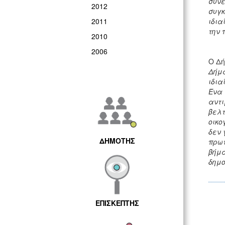
συνε
2012
συγκ
2011
ιδια
την 
2010
2006
Ο Δή
Δήμα
ιδια
Ένα 
αντι
βελτ
οικο
δεν 
ΔΗΜΟΤΗΣ
πρωτ
βήμα
δημο
ΕΠΙΣΚΕΠΤΗΣ