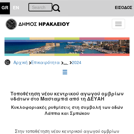
GR
EN
ΕΙΣΟΔΟΣ
ΕΠΙΚΑΙΡΟΤΗΤΑ
Toggle
navigati
Δελτία
Τύπου
Αρχείο
2026
...
Αρχική
Επικαιρότητα
2024
2025
2024
2023
2022
Τοποθέτηση νέου κεντρικού αγωγού ομβρίων
υδάτων στο Μασταμπά από τη ΔΕΥΑΗ
2021
Κυκλοφοριακές ρυθμίσεις στη συμβολή των οδών
2020
Λάππα και Σμπώκου
2019
2018
Στην τοποθέτηση νέου κεντρικού αγωγού ομβρίων