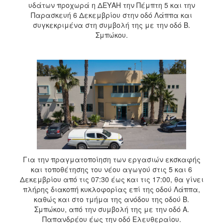
υδάτων προχωρά η ΔΕΥΑΗ την Πέμπτη 5 και την
2017
Παρασκευή 6 Δεκεμβρίου στην οδό Λάππα και
2016
συγκεκριμένα στη συμβολή της με την οδό Β.
Σμπώκου.
2015
2013
2012
2011
2010
2006
Για την πραγματοποίηση των εργασιών εκσκαφής
ΔΗΜΟΤΗΣ
και τοποθέτησης του νέου αγωγού στις 5 και 6
Δεκεμβρίου από τις 07:30 έως και τις 17:00, θα γίνει
ΕΠΙΣΚΕΠΤΗΣ
πλήρης διακοπή κυκλοφορίας επί της οδού Λάππα,
καθώς και στο τμήμα της ανόδου της οδού Β.
ΗΡΑΚΛΕΙΟ
Σμπώκου, από την συμβολή της με την οδό Α.
ΓΙΑ...
Παπανδρέου έως την οδό Ελευθεραίου.