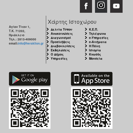
Χάρτης Ιστοχώρου
Αγίου Τίτου 1,
Δελτία Τύπου
Κ.Ε.Π.
Τ.Κ. 71202,
Ανακοινώσεις
Τηλέφωνα
Ηράκλειο
Διαγωνισμοί
e-Υπηρεσίες
Τηλ.: 2813-409000
Προσλήψεις
e-Αιτήματα
email:
info@heraklion.gr
Διαβουλεύσεις
Η Πόλη
Εκδηλώσεις
Ιστορία
Ο Δήμος
Κνωσός
Υπηρεσίες
Μουσεία