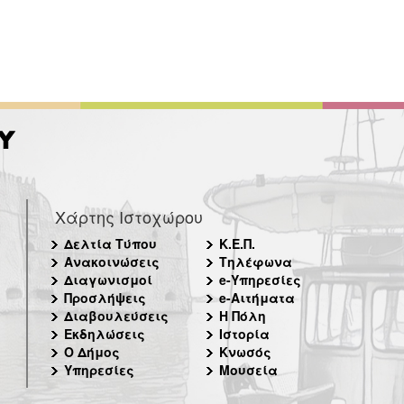
Χάρτης Ιστοχώρου
Δελτία Τύπου
Κ.Ε.Π.
Ανακοινώσεις
Τηλέφωνα
Διαγωνισμοί
e-Υπηρεσίες
Προσλήψεις
e-Αιτήματα
Διαβουλεύσεις
Η Πόλη
Εκδηλώσεις
Ιστορία
Ο Δήμος
Κνωσός
Υπηρεσίες
Μουσεία