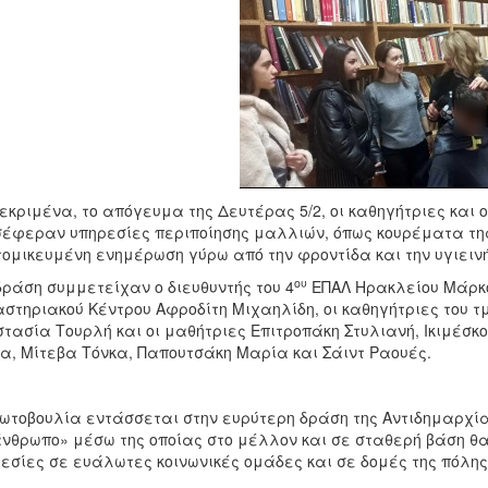
εκριμένα, το απόγευμα της Δευτέρας 5/2, οι καθηγήτριες και ο
έφεραν υπηρεσίες περιποίησης μαλλιών, όπως κουρέματα τη
ομικευμένη ενημέρωση γύρω από την φροντίδα και την υγιεινή
ου
δράση συμμετείχαν ο διευθυντής του 4
ΕΠΑΛ Ηρακλείου Μάρκος
στηριακού Κέντρου Αφροδίτη Μιχαηλίδη, οι καθηγήτριες του τ
τασία Τουρλή και οι μαθήτριες Επιτροπάκη Στυλιανή, Ικιμέσ
α, Μίτεβα Τόνκα, Παπουτσάκη Μαρία και Σάιντ Ραουές.
ωτοβουλία εντάσσεται στην ευρύτερη δράση της Αντιδημαρχί
νθρωπο» μέσω της οποίας στο μέλλον και σε σταθερή βάση θ
εσίες σε ευάλωτες κοινωνικές ομάδες και σε δομές της πόλης