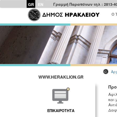
GR
EN
Γραμμή Παραπόνων τηλ : 2813-4
Ο 
Αρχ
WWW.HERAKLION.GR
Προ
Αφιλ
και 
Αντι
Δαφ
ΕΠΙΚΑΙΡΟΤΗΤΑ