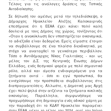
Τέλους για τις ανάλογες δράσεις της Τοπικής
Αυτοδιοίκησης.
Σε δήλωσή του αμέσως μετά την τηλεδιάσκεψη, ο
Δήμαρχος Ηρακλείου Αλέξης Καλοκαιρινός
επεσήμανε ότι η ΕΕΑΑ έχει κάνει πολύ καλή
δουλειά με τους Δήμους της χώρας, τονίζοντας ότι
«Όταν η ανακύκλωση δεν υποστηρίζεται οικονομικά,
το αδιέξοδο είναι δεδομένο. Εμείς είμαστε έτοιμοι
να συμβάλλουμε σε ένα πλαίσιο διεκδικητικό, με
στόχο να αναταχθεί το γενικότερο περιβάλλον.
Τόσο ο Αντιδήμαρχος Νίκος Γιαλιτάκης - και ως
μέλος του Δ.Σ. της Κεντρικής Ένωσης Δήμων
Ελλάδας, ενός θεσμικού φορέα με πολύ σημαντικό
ρόλο, αλλά και άμεσα ενδιαφερόμενο για τα
ζητήματα αυτά - όσο κι εγώ προσωπικά, θα
ενισχύσουμε την προσπάθεια συμβάλλοντας στις
διαπραγματεύσεις. Άλλωστε, η Δημοτική μας Αρχή
έχει πολύ ψηλά στην ατζέντα τα ζητήματα κυκλικής
οικονομίας. Παράλληλα, συμφωνήσαμε να
προχωρήσουμε στη δημιουργία ενός οδικού χάρτη με
την παραδοχή ότι το ΚΔΑΥ Ηρακλείου παραμένει
στην ΕΕΑΑ μέχρι το τέλος του 2024, αντί τον Ιούνιο