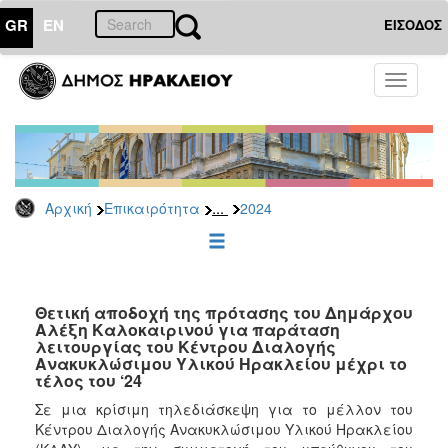
GR
EN
ΕΙΣΟΔΟΣ
ΕΠΙΚΑΙΡΟΤΗΤΑ
Toggle
navigati
Δελτία
Τύπου
Αρχείο
2026
...
Αρχική
Επικαιρότητα
2024
2025
2024
2023
2022
Θετική αποδοχή της πρότασης του Δημάρχου
Αλέξη Καλοκαιρινού για παράταση
2021
λειτουργίας του Κέντρου Διαλογής
Ανακυκλώσιμου Υλικού Ηρακλείου μέχρι το
2020
τέλος του ‘24
2019
Σε μια κρίσιμη τηλεδιάσκεψη για το μέλλον του
Κέντρου Διαλογής Ανακυκλώσιμου Υλικού Ηρακλείου
2018