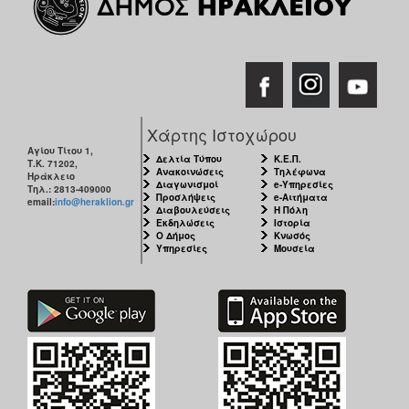
Χάρτης Ιστοχώρου
Αγίου Τίτου 1,
Δελτία Τύπου
Κ.Ε.Π.
Τ.Κ. 71202,
Ανακοινώσεις
Τηλέφωνα
Ηράκλειο
Διαγωνισμοί
e-Υπηρεσίες
Τηλ.: 2813-409000
Προσλήψεις
e-Αιτήματα
email:
info@heraklion.gr
Διαβουλεύσεις
Η Πόλη
Εκδηλώσεις
Ιστορία
Ο Δήμος
Κνωσός
Υπηρεσίες
Μουσεία