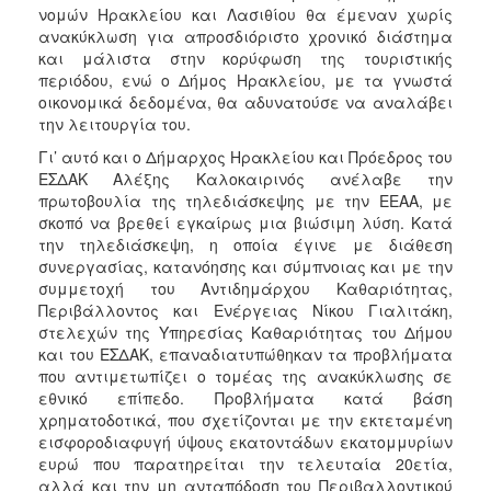
νομών Ηρακλείου και Λασιθίου θα έμεναν χωρίς
ανακύκλωση για απροσδιόριστο χρονικό διάστημα
και μάλιστα στην κορύφωση της τουριστικής
περιόδου, ενώ ο Δήμος Ηρακλείου, με τα γνωστά
οικονομικά δεδομένα, θα αδυνατούσε να αναλάβει
την λειτουργία του.
Γι’ αυτό και ο Δήμαρχος Ηρακλείου και Πρόεδρος του
ΕΣΔΑΚ Αλέξης Καλοκαιρινός ανέλαβε την
πρωτοβουλία της τηλεδιάσκεψης με την ΕΕΑΑ, με
σκοπό να βρεθεί εγκαίρως μια βιώσιμη λύση. Κατά
την τηλεδιάσκεψη, η οποία έγινε με διάθεση
συνεργασίας, κατανόησης και σύμπνοιας και με την
συμμετοχή του Αντιδημάρχου Καθαριότητας,
Περιβάλλοντος και Ενέργειας Νίκου Γιαλιτάκη,
στελεχών της Υπηρεσίας Καθαριότητας του Δήμου
και του ΕΣΔΑΚ, επαναδιατυπώθηκαν τα προβλήματα
που αντιμετωπίζει ο τομέας της ανακύκλωσης σε
εθνικό επίπεδο. Προβλήματα κατά βάση
χρηματοδοτικά, που σχετίζονται με την εκτεταμένη
εισφοροδιαφυγή ύψους εκατοντάδων εκατομμυρίων
ευρώ που παρατηρείται την τελευταία 20ετία,
αλλά και την μη ανταπόδοση του Περιβαλλοντικού