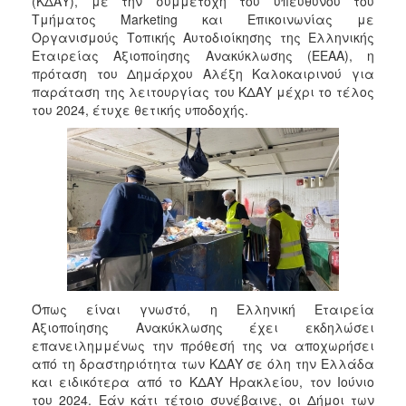
(ΚΔΑΥ), με την συμμετοχή του υπεύθυνου του
2017
Τμήματος Marketing και Επικοινωνίας με
Οργανισμούς Τοπικής Αυτοδιοίκησης της Ελληνικής
2016
Εταιρείας Αξιοποίησης Ανακύκλωσης (ΕΕΑΑ), η
2015
πρόταση του Δημάρχου Αλέξη Καλοκαιρινού για
παράταση της λειτουργίας του ΚΔΑΥ μέχρι το τέλος
2013
του 2024, έτυχε θετικής υποδοχής.
2012
2011
2010
2006
ΔΗΜΟΤΗΣ
Όπως είναι γνωστό, η Ελληνική Εταιρεία
Αξιοποίησης Ανακύκλωσης έχει εκδηλώσει
ΕΠΙΣΚΕΠΤΗΣ
επανειλημμένως την πρόθεσή της να αποχωρήσει
από τη δραστηριότητα των ΚΔΑΥ σε όλη την Ελλάδα
ΗΡΑΚΛΕΙΟ
και ειδικότερα από το ΚΔΑΥ Ηρακλείου, τον Ιούνιο
ΓΙΑ...
του 2024. Εάν κάτι τέτοιο συνέβαινε, οι Δήμοι των