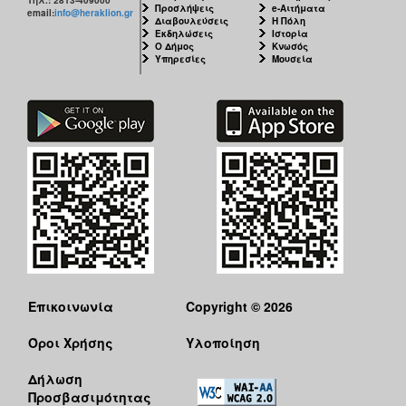
Προσλήψεις
e-Αιτήματα
email:
info@heraklion.gr
Διαβουλεύσεις
Η Πόλη
Εκδηλώσεις
Ιστορία
Ο Δήμος
Κνωσός
Υπηρεσίες
Μουσεία
Επικοινωνία
Copyright © 2026
Όροι Χρήσης
Υλοποίηση
Δήλωση
Προσβασιμότητας