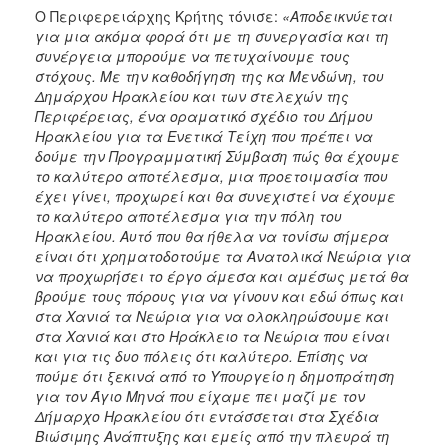
Ο Περιφερειάρχης Κρήτης τόνισε:
«Αποδεικνύεται
για μια ακόμα φορά ότι με τη συνεργασία και τη
συνέργεια μπορούμε να πετυχαίνουμε τους
στόχους. Με την καθοδήγηση της κα Μενδώνη, του
Δημάρχου Ηρακλείου και των στελεχών της
Περιφέρειας, ένα οραματικό σχέδιο του Δήμου
Ηρακλείου για τα Ενετικά Τείχη που πρέπει να
δούμε την Προγραμματική Σύμβαση πώς θα έχουμε
το καλύτερο αποτέλεσμα, μια προετοιμασία που
έχει γίνει, προχωρεί και θα συνεχιστεί να έχουμε
το καλύτερο αποτέλεσμα για την πόλη του
Ηρακλείου. Αυτό που θα ήθελα να τονίσω σήμερα
είναι ότι χρηματοδοτούμε τα Ανατολικά Νεώρια για
να προχωρήσει το έργο άμεσα και αμέσως μετά θα
βρούμε τους πόρους για να γίνουν και εδώ όπως και
στα Χανιά τα Νεώρια για να ολοκληρώσουμε και
στα Χανιά και στο Ηράκλειο τα Νεώρια που είναι
και για τις δυο πόλεις ότι καλύτερο. Επίσης να
πούμε ότι ξεκινά από το Υπουργείο η δημοπράτηση
για τον Άγιο Μηνά που είχαμε πει μαζί με τον
Δήμαρχο Ηρακλείου ότι εντάσσεται στα Σχέδια
Βιώσιμης Ανάπτυξης και εμείς από την πλευρά τη