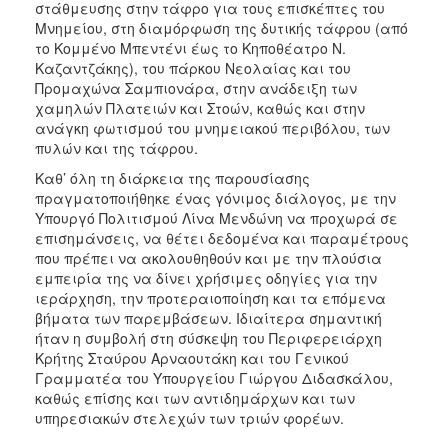
στάθμευσης στην τάφρο για τους επισκέπτες του
Μνημείου, στη διαμόρφωση της δυτικής τάφρου (από
το Κομμένο Μπεντένι έως το Κηποθέατρο Ν.
Καζαντζάκης), του πάρκου Νεολαίας και του
Προμαχώνα Σαμπιονάρα, στην ανάδειξη των
χαμηλών Πλατειών και Στοών, καθώς και στην
ανάγκη φωτισμού του μνημειακού περιβόλου, των
πυλών και της τάφρου.
Καθ’ όλη τη διάρκεια της παρουσίασης
πραγματοποιήθηκε ένας γόνιμος διάλογος, με την
Υπουργό Πολιτισμού Λίνα Μενδώνη να προχωρά σε
επισημάνσεις, να θέτει δεδομένα και παραμέτρους
που πρέπει να ακολουθηθούν και με την πλούσια
εμπειρία της να δίνει χρήσιμες οδηγίες για την
ιεράρχηση, την προτεραιοποίηση και τα επόμενα
βήματα των παρεμβάσεων. Ιδιαίτερα σημαντική
ήταν η συμβολή στη σύσκεψη του Περιφερειάρχη
Κρήτης Σταύρου Αρναουτάκη και του Γενικού
Γραμματέα του Υπουργείου Γιώργου Διδασκάλου,
καθώς επίσης και των αντιδημάρχων και των
υπηρεσιακών στελεχών των τριών φορέων.