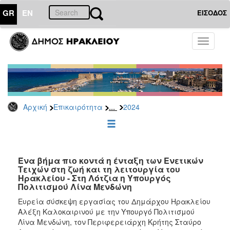
GR
EN
ΕΙΣΟΔΟΣ
ΕΠΙΚΑΙΡΟΤΗΤΑ
Toggle
navigati
Δελτία
Τύπου
Αρχείο
2026
...
Αρχική
Επικαιρότητα
2024
2025
2024
2023
2022
Ένα βήμα πιο κοντά η ένταξη των Ενετικών
Τειχών στη ζωή και τη λειτουργία του
2021
Ηρακλείου - Στη Λότζια η Υπουργός
Πολιτισμού Λίνα Μενδώνη
2020
Ευρεία σύσκεψη εργασίας του Δημάρχου Ηρακλείου
2019
Αλέξη Καλοκαιρινού με την Υπουργό Πολιτισμού
2018
Λίνα Μενδώνη, τον Περιφερειάρχη Κρήτης Σταύρο