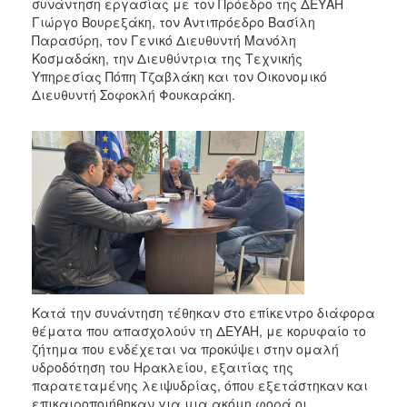
συνάντηση εργασίας με τον Πρόεδρο της ΔΕΥΑΗ
2017
Γιώργο Βουρεξάκη, τον Αντιπρόεδρο Βασίλη
2016
Παρασύρη, τον Γενικό Διευθυντή Μανόλη
Κοσμαδάκη, την Διευθύντρια της Τεχνικής
2015
Υπηρεσίας Πόπη Τζαβλάκη και τον Οικονομικό
2013
Διευθυντή Σοφοκλή Φουκαράκη.
2012
2011
2010
2006
ΔΗΜΟΤΗΣ
Κατά την συνάντηση τέθηκαν στο επίκεντρο διάφορα
θέματα που απασχολούν τη ΔΕΥΑΗ, με κορυφαίο το
ΕΠΙΣΚΕΠΤΗΣ
ζήτημα που ενδέχεται να προκύψει στην ομαλή
υδροδότηση του Ηρακλείου, εξαιτίας της
ΗΡΑΚΛΕΙΟ
παρατεταμένης λειψυδρίας, όπου εξετάστηκαν και
ΓΙΑ...
επικαιροποιήθηκαν για μια ακόμη φορά οι