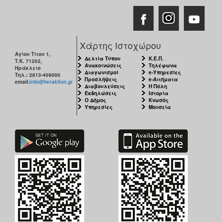
Χάρτης Ιστοχώρου
Αγίου Τίτου 1,
Δελτία Τύπου
Κ.Ε.Π.
Τ.Κ. 71202,
Ανακοινώσεις
Τηλέφωνα
Ηράκλειο
Διαγωνισμοί
e-Υπηρεσίες
Τηλ.: 2813-409000
Προσλήψεις
e-Αιτήματα
email:
info@heraklion.gr
Διαβουλεύσεις
Η Πόλη
Εκδηλώσεις
Ιστορία
Ο Δήμος
Κνωσός
Υπηρεσίες
Μουσεία