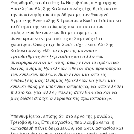
Υπενθυμίζεται ότι στις 14 Νοεμβρίου, ο Δήμαρχος
Ηρακλείου Αλέξης Καλοκαιρινός είχε θέσει κατά
την συνάντησή του στην Αθήνα με τον Υπουργό
Αγροτικής Ανάπτυξης & Τροφίμων Κώστα Τσιάρα και
το ζήτημα της κατασκευής του απαραίτητου
αρδευτικού δικτύου που θα μεταφέρει το
συγκεκριμένο νερό από τις δεξαμενές στα
χωράφια. Όπως είχε δηλώσει σχετικά ο Αλέξης
Καλοκαιρινός:
«Με το έργο της μονάδας
Τριτοβάθμιας Επεξεργασίας και άλλα που
συναρθρώνονται με αυτή, όπως είναι το αρδευτικό
δίκτυο, ο Δήμος Ηρακλείου τίθεται στην πρωτοπορία
των κυκλικών πόλεων. Αυτή είναι μια από τις
επιδιώξεις μας: Ο Δήμος Ηρακλείου να γίνει μια
κυκλική πόλη με μηδενικά απόβλητα, να αποτελέσει
πιλότο και για άλλες πόλεις στην Ελλάδα και να
μας δώσει στοιχεία ευρωπαϊκής πρωτοπορίας».
Υπενθυμίζεται επίσης ότι στο έργο της μονάδας
Τριτοβάθμιας Επεξεργασίας περιλαμβάνεται η
κατασκευή πέντε δεξαμενών, του αντλιοστασίου και
δικτύων μήκους 33 χιλιομέτρων και εκτός από την