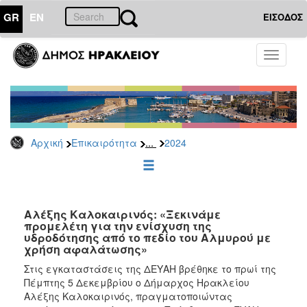
GR
EN
ΕΙΣΟΔΟΣ
ΕΠΙΚΑΙΡΟΤΗΤΑ
Toggle
navigati
Δελτία
Τύπου
Αρχείο
2026
...
Αρχική
Επικαιρότητα
2024
2025
2024
2023
2022
Αλέξης Καλοκαιρινός: «Ξεκινάμε
προμελέτη για την ενίσχυση της
2021
υδροδότησης από το πεδίο του Αλμυρού με
χρήση αφαλάτωσης»
2020
Στις εγκαταστάσεις της ΔΕΥΑΗ βρέθηκε το πρωί της
2019
Πέμπτης 5 Δεκεμβρίου ο Δήμαρχος Ηρακλείου
2018
Αλέξης Καλοκαιρινός, πραγματοποιώντας