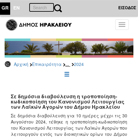
GR
EN
ΕΙΣΟΔΟΣ
ΕΠΙΚΑΙΡΟΤΗΤΑ
Toggle
navigati
Δελτία
Τύπου
Αρχείο
2026
...
Αρχική
Επικαιρότητα
2024
2025
2024
2023
2022
Σε δημόσια διαβούλευση η τροποποίηση-
κωδικοποίηση του Κανονισμού Λειτουργίας
2021
των Λαϊκών Αγορών του Δήμου Ηρακλείου
2020
Σε δημόσια διαβούλευση για 10 ημέρες μέχρι τις 30
Αυγούστου 2024, τέθηκε η τροποποίηση-κωδικοποίηση
2019
του Κανονισμού Λειτουργίας των Λαϊκών Αγορών που
2018
λειτουργούν εντός των διοικητικών ορίων του Δήμου