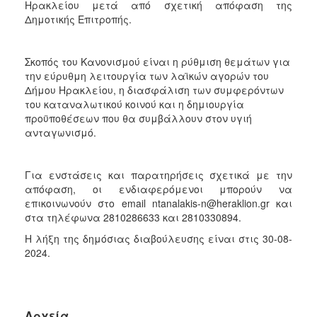
Ηρακλείου μετά από σχετική απόφαση της
2017
Δημοτικής Επιτροπής.
2016
2015
Σκοπός του Κανονισμού είναι η ρύθμιση θεμάτων για
2013
την εύρυθμη λειτουργία των λαϊκών αγορών του
Δήμου Ηρακλείου, η διασφάλιση των συμφερόντων
2012
του καταναλωτικού κοινού και η δημιουργία
2011
προϋποθέσεων που θα συμβάλλουν στον υγιή
ανταγωνισμό.
2010
2006
Για ενστάσεις και παρατηρήσεις σχετικά με την
απόφαση, οι ενδιαφερόμενοι μπορούν να
επικοινωνούν στο email ntanalakis-n@heraklion.gr και
στα τηλέφωνα 2810286633 και 2810330894.
ΔΗΜΟΤΗΣ
Η λήξη της δημόσιας διαβούλευσης είναι στις 30-08-
2024.
ΕΠΙΣΚΕΠΤΗΣ
ΗΡΑΚΛΕΙΟ
ΓΙΑ...
Αρχεία