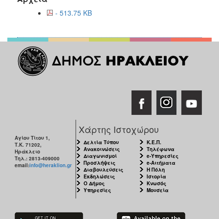
- 513.75 KB
Χάρτης Ιστοχώρου
Αγίου Τίτου 1,
Δελτία Τύπου
Κ.Ε.Π.
Τ.Κ. 71202,
Ανακοινώσεις
Τηλέφωνα
Ηράκλειο
Διαγωνισμοί
e-Υπηρεσίες
Τηλ.: 2813-409000
Προσλήψεις
e-Αιτήματα
email:
info@heraklion.gr
Διαβουλεύσεις
Η Πόλη
Εκδηλώσεις
Ιστορία
Ο Δήμος
Κνωσός
Υπηρεσίες
Μουσεία