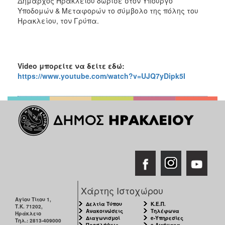
Δήμαρχος Ηρακλείου δώρισε στον Υπουργό
Υποδομών & Μεταφορών το σύμβολο της πόλης του
Ηρακλείου, τον Γρύπα.
Video
μπορείτε να δείτε εδώ:
https://www.youtube.com/watch?v=UJQ7yDipk5I
Χάρτης Ιστοχώρου
Αγίου Τίτου 1,
Δελτία Τύπου
Κ.Ε.Π.
Τ.Κ. 71202,
Ανακοινώσεις
Τηλέφωνα
Ηράκλειο
Διαγωνισμοί
e-Υπηρεσίες
Τηλ.: 2813-409000
Προσλήψεις
e-Αιτήματα