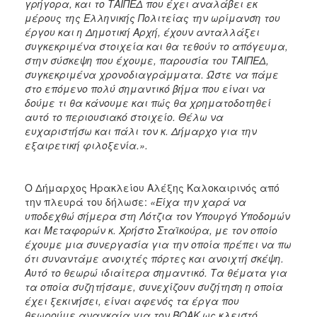
γρήγορα, και το ΤΑΙΠΕΔ που έχει αναλάβει εκ
μέρους της Ελληνικής Πολιτείας την ωρίμανση του
έργου και η Δημοτική Αρχή, έχουν ανταλλάξει
συγκεκριμένα στοιχεία και θα τεθούν το απόγευμα,
στην σύσκεψη που έχουμε, παρουσία του ΤΑΙΠΕΔ,
συγκεκριμένα χρονοδιαγράμματα. Ώστε να πάμε
στο επόμενο πολύ σημαντικό βήμα που είναι να
δούμε τι θα κάνουμε και πώς θα χρηματοδοτηθεί
αυτό το περιουσιακό στοιχείο. Θέλω να
ευχαριστήσω και πάλι τον κ. Δήμαρχο για την
εξαιρετική φιλοξενία.».
Ο Δήμαρχος Ηρακλείου Αλέξης Καλοκαιρινός από
την πλευρά του δήλωσε:
«Είχα την χαρά να
υποδεχθώ σήμερα στη Λότζια τον Υπουργό Υποδομών
και Μεταφορών κ. Χρήστο Σταϊκούρα, με τον οποίο
έχουμε μια συνεργασία για την οποία πρέπει να πω
ότι συναντάμε ανοιχτές πόρτες και ανοιχτή σκέψη.
Αυτό το θεωρώ ιδιαίτερα σημαντικό. Τα θέματα για
τα οποία συζητήσαμε, συνεχίζουν συζήτηση η οποία
έχει ξεκινήσει, είναι αφενός τα έργα που
θεωρούμε αναγκαία για τον ΒΟΑΚ ως κλειστό