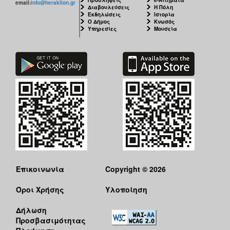
email:
info@heraklion.gr
Διαβουλεύσεις
Η Πόλη
Εκδηλώσεις
Ιστορία
Ο Δήμος
Κνωσός
Υπηρεσίες
Μουσεία
Επικοινωνία
Copyright © 2026
Όροι Χρήσης
Υλοποίηση
Δήλωση
Προσβασιμότητας