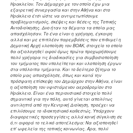
Ηρακλείου. Τον Δήμαρχο με τον οποίο έχω μια
εξαιρετική συνεργασία και στην Αθήνα και στο
Ηράκλειο έτσι ώστε να αντιμετωπίσουμε
προβληματισμούς, σκέψεις και θέσεις της Τοπικής
Αυτοδιοίκησης. Δυο ήταν τα θέματα τα οποία μας
απασχόλησαν. Το ένα είναι η γρήγορη, έγκαιρη
αλλά και με επιπλέον παρεμβάσεις που επιθυμεί η
Δημοτική Αρχή υλοποίηση του ΒΟΑΚ, στοιχείο το οποίο
θα αξιολογηθεί αφού όμως πρώτα προχωρήσουμε
πολύ γρήγορα τις διαδικασίες για συμβασιοποίηση
του τμήματος που υπολείπεται και υλοποίηση έργων
στα υπόλοιπα τμήματα. Και το δεύτερο ζήτημα το
οποίο μας απασχόλησε, όπως και κατά την
πρόσφατη επίσκεψη του Δημάρχου στην Αθήνα, είναι
η αξιοποίηση του υφιστάμενου αεροδρομίου στο
Ηράκλειο. Είναι ένα περιουσιακό στοιχείο πολύ
σημαντικό για την πόλη, αυτό γίνεται απολύτως
αντιληπτό από την Κεντρική Διοίκηση, προέχει να
επιλύσουμε το ιδιοκτησιακό καθεστώς. Υπάρχουν
διαφορετικές προσεγγίσεις αλλά κοινή σύγκλιση σε
ό,τι αφορά το τελικό αποτέλεσμα: Να αξιοποιηθεί
επ’ ωφελεία της τοπικής κοινωνίας. Άρα, πολύ