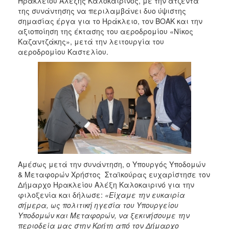
Ηρακλείου Αλέξης Καλοκαιρινός, με την ατζέντα
2017
της συνάντησης να περιλαμβάνει δυο ύψιστης
σημασίας έργα για το Ηράκλειο, τον ΒΟΑΚ και την
2016
αξιοποίηση της έκτασης του αεροδρομίου «Νίκος
2015
Καζαντζάκης», μετά την λειτουργία του
αεροδρομίου Καστελίου.
2013
2012
2011
2010
2006
ΔΗΜΟΤΗΣ
Αμέσως μετά την συνάντηση, ο Υπουργός Υποδομών
& Μεταφορών Χρήστος Σταϊκούρας ευχαρίστησε τον
Δήμαρχο Ηρακλείου Αλέξη Καλοκαιρινό για την
ΕΠΙΣΚΕΠΤΗΣ
φιλοξενία και δήλωσε:
«Είχαμε την ευκαιρία
σήμερα, ως πολιτική ηγεσία του Υπουργείου
ΗΡΑΚΛΕΙΟ
Υποδομών και Μεταφορών, να ξεκινήσουμε την
ΓΙΑ...
περιοδεία μας στην Κρήτη από τον Δήμαρχο