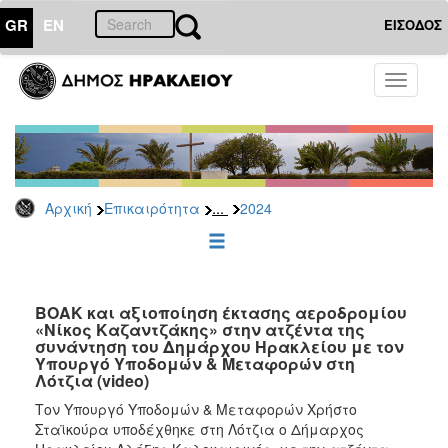
GR
EN
ΕΙΣΟΔΟΣ
ΕΠΙΚΑΙΡΟΤΗΤΑ
Toggle
navigati
Δελτία
Τύπου
Αρχείο
2026
...
Αρχική
Επικαιρότητα
2024
2025
2024
2023
2022
ΒΟΑΚ και αξιοποίηση έκτασης αεροδρομίου
«Νίκος Καζαντζάκης» στην ατζέντα της
2021
συνάντηση του Δημάρχου Ηρακλείου με τον
Υπουργό Υποδομών & Μεταφορών στη
2020
Λότζια (video)
2019
Τον Υπουργό Υποδομών & Μεταφορών Χρήστο
Σταϊκούρα υποδέχθηκε στη Λότζια ο Δήμαρχος
2018