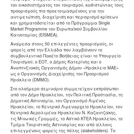
του οικοσυστήματος του τουρισμού, καθιστώντας τους
προορισμούς πιο προετοιμασμένους για την
αντιμετώπιση, διαχείριση και περιορισμό κρίσεων
και χρηματοδοτείται από το Πρόγραμμα Single
Market Programme του Ευρωπαϊκού Συμβουλίου
Καινοτομίας (EISMEA).
Ανάμεσα στους 50 επιλεγέντες προορισμούς, οι
φορείς από την Ελλάδα που λαμβάνουν το
συμβουλευτικό Πακέτο Βοήθειας είναι το Υπουργείο
Τουρισμού, ο ΕΟΤ, ο Δήμος Κατερίνης και ο
Αναπτυξιακός Οργανισμός Δήμου «Ηράκλειο ΜΑΕ»
ως ο Οργανισμός Διαχείρισης του Προορισμού
Ηράκλειο (DMMO).
Στο ολοήμερο σεμινάριο συμμετείχαν εκπρόσωποι
από τον Δήμο Ηρακλείου, την Πολιτική Προστασία, τη
Δημοτική Αστυνομία, τον Οργανισμό Λιμένος
Ηρακλείου, το Κεντρικό Λιμεναρχείο Ηρακλείου, τον
Κεντρικό Αερολιμένα Ηρακλείου Ν. Καζαντζάκης,
τις Μινωικές Γραμμές, το Αστικό ΚΤΕΛ Ηρακλείου, το
Τμήμα Τουριστικής Αστυνομίας και από άλλους
επιλεγμένους φορείς της πόλης (stakeholders). Το