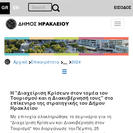
GR
EN
ΕΙΣΟΔΟΣ
ΕΠΙΚΑΙΡΟΤΗΤΑ
Toggle
navigati
Δελτία
Τύπου
Αρχείο
2026
...
Αρχική
Επικαιρότητα
2024
2025
2024
2023
2022
Η "Διαχείριση Κρίσεων στον τομέα του
Τουρισμού και η Διακυβέρνησή τους" στο
2021
επίκεντρο της στρατηγικής του Δήμου
Ηρακλείου
2020
Με επιτυχία ολοκληρώθηκε το σεμινάριο για τη
2019
"Διαχείριση Κρίσεων και Διακυβέρνηση στον
2018
Τουρισμό" που διοργάνωσε την Πέμπτη, 25