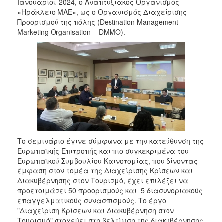
Ιανουαρίου 2024, ο Αναπτυξιακός Οργανισμός
2017
«Ηράκλειο ΜΑΕ», ως ο Οργανισμός Διαχείρισης
2016
Προορισμού της πόλης (Destination Management
Marketing Organisation – DMMO).
2015
2013
2012
2011
2010
2006
Το σεμινάριο έγινε σύμφωνα με την κατεύθυνση της
Ευρωπαϊκής Επιτροπής και πιο συγκεκριμένα του
ΔΗΜΟΤΗΣ
Ευρωπαϊκού Συμβουλίου Καινοτομίας, που δίνοντας
έμφαση στον τομέα της Διαχείρισης Κρίσεων και
Διακυβέρνησης στον Τουρισμό, έχει επιλέξει να
ΕΠΙΣΚΕΠΤΗΣ
προετοιμάσει 50 προορισμούς και 5 διασυνοριακούς
επαγγελματικούς συνασπισμούς. Το έργο
ΗΡΑΚΛΕΙΟ
"Διαχείριση Κρίσεων και Διακυβέρνηση στον
ΓΙΑ...
Τουρισμό" στοχεύει στη βελτίωση της διακυβέρνησης