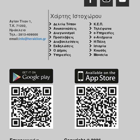
Χάρτης Ιστοχώρου
Αγίου Τίτου 1,
Δελτία Τύπου
Κ.Ε.Π.
Τ.Κ. 71202,
Ανακοινώσεις
Τηλέφωνα
Ηράκλειο
Διαγωνισμοί
e-Υπηρεσίες
Τηλ.: 2813-409000
Προσλήψεις
e-Αιτήματα
email:
info@heraklion.gr
Διαβουλεύσεις
Η Πόλη
Εκδηλώσεις
Ιστορία
Ο Δήμος
Κνωσός
Υπηρεσίες
Μουσεία
Επικοινωνία
Copyright © 2026