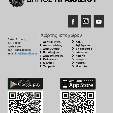
Χάρτης Ιστοχώρου
Αγίου Τίτου 1,
Δελτία Τύπου
Κ.Ε.Π.
Τ.Κ. 71202,
Ανακοινώσεις
Τηλέφωνα
Ηράκλειο
Διαγωνισμοί
e-Υπηρεσίες
Τηλ.: 2813-409000
Προσλήψεις
e-Αιτήματα
email:
info@heraklion.gr
Διαβουλεύσεις
Η Πόλη
Εκδηλώσεις
Ιστορία
Ο Δήμος
Κνωσός
Υπηρεσίες
Μουσεία