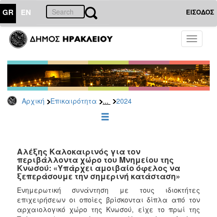
GR
EN
ΕΙΣΟΔΟΣ
ΕΠΙΚΑΙΡΟΤΗΤΑ
Toggle
navigati
Δελτία
Τύπου
Αρχείο
2026
...
Αρχική
Επικαιρότητα
2024
2025
2024
2023
2022
Αλέξης Καλοκαιρινός για τον
περιβάλλοντα χώρο του Μνημείου της
2021
Κνωσού: «Υπάρχει αμοιβαίο όφελος να
ξεπεράσουμε την σημερινή κατάσταση»
2020
Ενημερωτική συνάντηση με τους ιδιοκτήτες
2019
επιχειρήσεων οι οποίες βρίσκονται δίπλα από τον
2018
αρχαιολογικό χώρο της Κνωσού, είχε το πρωί της