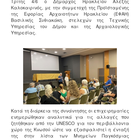
Τρίτης 4/6 ο Δήμαρχος Ηρακλείου Αλέξης
2017
Καλοκαιρινός, με την συμμετοχή της Προϊσταμένης
2016
της Εφορίας Αρχαιοτήτων Ηρακλείου (ΕΦΑΗ)
Βασιλικής Συθιακάκη, στελεχών της Τεχνικής
2015
Υπηρεσίας του Δήμου και της Αρχαιολογικής
2013
Υπηρεσίας.
2012
2011
2010
2006
ΔΗΜΟΤΗΣ
Κατά τη διάρκεια της συνάντησης οι επιχειρηματίες
ΕΠΙΣΚΕΠΤΗΣ
ενημερώθηκαν αναλυτικά για τις αλλαγές που
ζητήθηκαν από την UNESCO για τον περιβάλλοντα
ΗΡΑΚΛΕΙΟ
χώρο της Κνωσού ώστε να εξασφαλιστεί η ένταξή
ΓΙΑ...
της στην λίστα των Μνημείων Παγκόσμιας