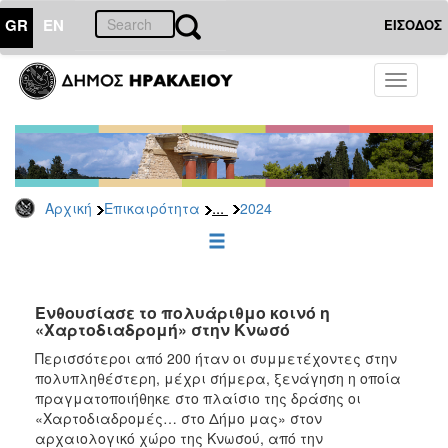
GR
EN
ΕΙΣΟΔΟΣ
ΕΠΙΚΑΙΡΟΤΗΤΑ
Toggle
navigati
Δελτία
Τύπου
Αρχείο
2026
...
Αρχική
Επικαιρότητα
2024
2025
2024
2023
2022
Ενθουσίασε το πολυάριθμο κοινό η
«Χαρτοδιαδρομή» στην Κνωσό
2021
Περισσότεροι από 200 ήταν οι συμμετέχοντες στην
2020
πολυπληθέστερη, μέχρι σήμερα, ξενάγηση η οποία
πραγματοποιήθηκε στο πλαίσιο της δράσης οι
2019
«Χαρτοδιαδρομές… στο Δήμο μας» στον
2018
αρχαιολογικό χώρο της Κνωσού, από την