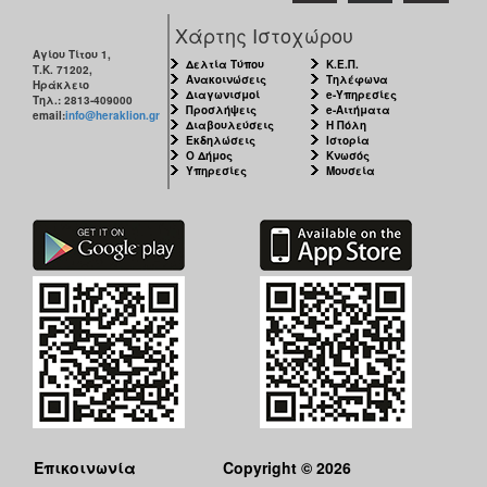
Χάρτης Ιστοχώρου
Αγίου Τίτου 1,
Δελτία Τύπου
Κ.Ε.Π.
Τ.Κ. 71202,
Ανακοινώσεις
Τηλέφωνα
Ηράκλειο
Διαγωνισμοί
e-Υπηρεσίες
Τηλ.: 2813-409000
Προσλήψεις
e-Αιτήματα
email:
info@heraklion.gr
Διαβουλεύσεις
Η Πόλη
Εκδηλώσεις
Ιστορία
Ο Δήμος
Κνωσός
Υπηρεσίες
Μουσεία
Επικοινωνία
Copyright © 2026