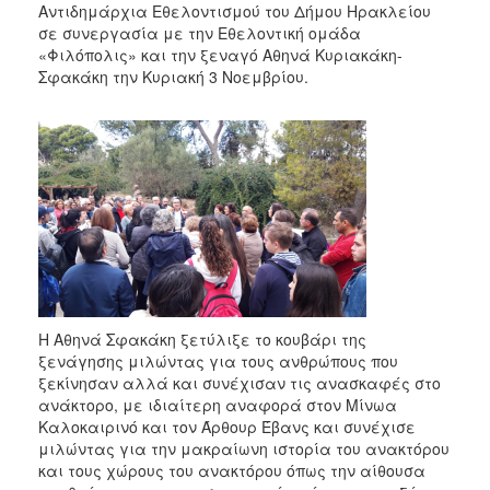
Αντιδημάρχια Εθελοντισμού του Δήμου Ηρακλείου
2017
σε συνεργασία με την Εθελοντική ομάδα
2016
«Φιλόπολις» και την ξεναγό Αθηνά Κυριακάκη-
Σφακάκη την Κυριακή 3 Νοεμβρίου.
2015
2013
2012
2011
2010
2006
Η Αθηνά Σφακάκη ξετύλιξε το κουβάρι της
ΔΗΜΟΤΗΣ
ξενάγησης μιλώντας για τους ανθρώπους που
ξεκίνησαν αλλά και συνέχισαν τις ανασκαφές στο
ΕΠΙΣΚΕΠΤΗΣ
ανάκτορο, με ιδιαίτερη αναφορά στον Μίνωα
Καλοκαιρινό και τον Άρθουρ Έβανς και συνέχισε
μιλώντας για την μακραίωνη ιστορία του ανακτόρου
ΗΡΑΚΛΕΙΟ
ΓΙΑ...
και τους χώρους του ανακτόρου όπως την αίθουσα