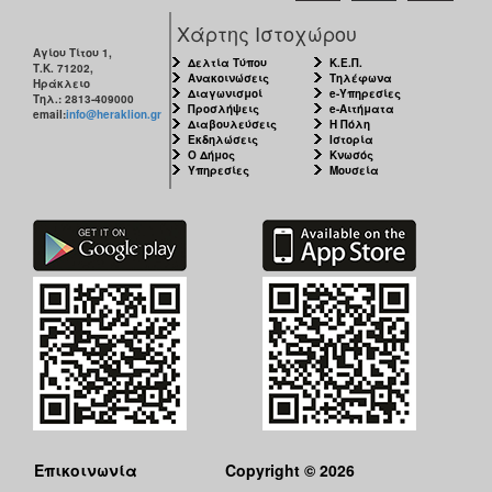
Χάρτης Ιστοχώρου
Αγίου Τίτου 1,
Δελτία Τύπου
Κ.Ε.Π.
Τ.Κ. 71202,
Ανακοινώσεις
Τηλέφωνα
Ηράκλειο
Διαγωνισμοί
e-Υπηρεσίες
Τηλ.: 2813-409000
Προσλήψεις
e-Αιτήματα
email:
info@heraklion.gr
Διαβουλεύσεις
Η Πόλη
Εκδηλώσεις
Ιστορία
Ο Δήμος
Κνωσός
Υπηρεσίες
Μουσεία
Επικοινωνία
Copyright © 2026