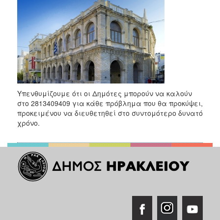
2017
2016
2015
2013
2012
2011
Υπενθυμίζουμε ότι οι Δημότες μπορούν να καλούν
2010
στο 2813409409 για κάθε πρόβλημα που θα προκύψει,
2006
προκειμένου να διευθετηθεί στο συντομότερο δυνατό
χρόνο.
ΔΗΜΟΤΗΣ
ΕΠΙΣΚΕΠΤΗΣ
ΗΡΑΚΛΕΙΟ
ΓΙΑ...