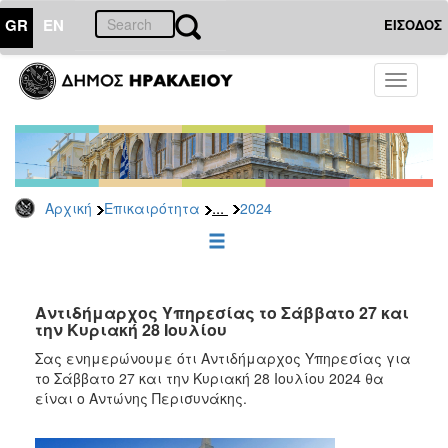
GR
EN
ΕΙΣΟΔΟΣ
ΕΠΙΚΑΙΡΟΤΗΤΑ
Toggle
navigati
Δελτία
Τύπου
Αρχείο
2026
...
Αρχική
Επικαιρότητα
2024
2025
2024
2023
2022
Αντιδήμαρχος Υπηρεσίας το Σάββατο 27 και
την Κυριακή 28 Ιουλίου
2021
Σας ενημερώνουμε ότι Αντιδήμαρχος Υπηρεσίας για
2020
το Σάββατο 27 και την Κυριακή 28 Ιουλίου 2024 θα
είναι ο Αντώνης Περισυνάκης.
2019
2018