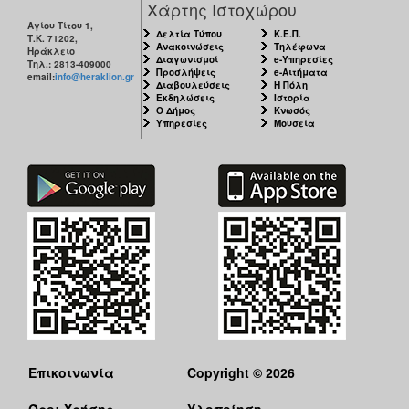
Χάρτης Ιστοχώρου
Αγίου Τίτου 1,
Δελτία Τύπου
Κ.Ε.Π.
Τ.Κ. 71202,
Ανακοινώσεις
Τηλέφωνα
Ηράκλειο
Διαγωνισμοί
e-Υπηρεσίες
Τηλ.: 2813-409000
Προσλήψεις
e-Αιτήματα
email:
info@heraklion.gr
Διαβουλεύσεις
Η Πόλη
Εκδηλώσεις
Ιστορία
Ο Δήμος
Κνωσός
Υπηρεσίες
Μουσεία
Επικοινωνία
Copyright © 2026
Όροι Χρήσης
Υλοποίηση