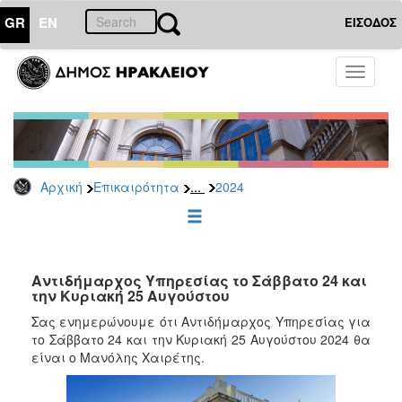
GR
EN
ΕΙΣΟΔΟΣ
ΕΠΙΚΑΙΡΟΤΗΤΑ
Toggle
navigati
Δελτία
Τύπου
Αρχείο
2026
...
Αρχική
Επικαιρότητα
2024
2025
2024
2023
2022
Αντιδήμαρχος Υπηρεσίας το Σάββατο 24 και
την Κυριακή 25 Αυγούστου
2021
Σας ενημερώνουμε ότι Αντιδήμαρχος Υπηρεσίας για
2020
το Σάββατο 24 και την Κυριακή 25 Αυγούστου 2024 θα
είναι ο Μανόλης Χαιρέτης.
2019
2018