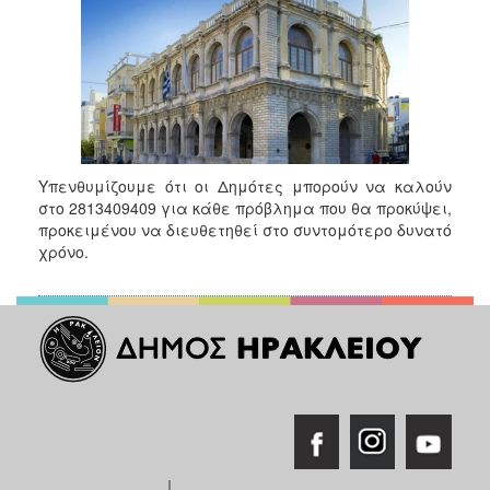
2017
2016
2015
2013
2012
2011
Υπενθυμίζουμε ότι οι Δημότες μπορούν να καλούν
στο 2813409409 για κάθε πρόβλημα που θα προκύψει,
2010
προκειμένου να διευθετηθεί στο συντομότερο δυνατό
2006
χρόνο.
ΔΗΜΟΤΗΣ
ΕΠΙΣΚΕΠΤΗΣ
ΗΡΑΚΛΕΙΟ
ΓΙΑ...