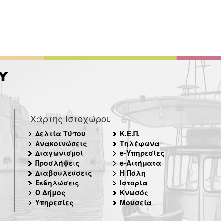
Χάρτης Ιστοχώρου
Δελτία Τύπου
Κ.Ε.Π.
Ανακοινώσεις
Τηλέφωνα
Διαγωνισμοί
e-Υπηρεσίες
Προσλήψεις
e-Αιτήματα
Διαβουλεύσεις
Η Πόλη
Εκδηλώσεις
Ιστορία
Ο Δήμος
Κνωσός
Υπηρεσίες
Μουσεία