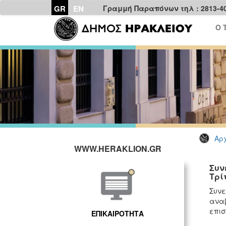
GR
EN
Γραμμή Παραπόνων τηλ : 2813-4
Ο 
Αρχ
WWW.HERAKLION.GR
Συν
Τρί
Συν
ανα
επισ
ΕΠΙΚΑΙΡΟΤΗΤΑ