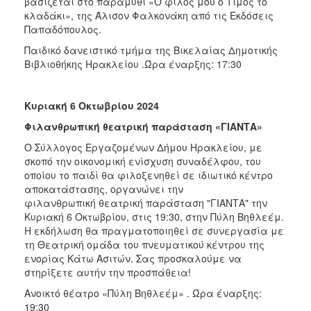
βασίζεται στο παραμύθι «Ο φίλος μου ο Τίμος το
κλαδάκι», της Άλισον Φαλκονάκη από τις Εκδόσεις
Παπαδόπουλος.
Παιδικό δανειστικό τμήμα της Βικελαίας Δημοτικής
Βιβλιοθήκης Ηρακλείου .Ώρα έναρξης: 17:30
Κυριακή 6 Οκτωβρίου 2024
Φιλανθρωπική θεατρική παράσταση «ΓΙΑΝΤΑ»
Ο Σύλλογος Εργαζομένων Δήμου Ηρακλείου, με
σκοπό την οικονομική ενίσχυση συναδέλφου, του
οποίου το παιδί θα φιλοξενηθεί σε ιδιωτικό κέντρο
αποκατάστασης, οργανώνει την
φιλανθρωπική θεατρική παράσταση "ΓΙΑΝΤΑ" την
Κυριακή 6 Οκτωβρίου, στις 19:30, στην Πύλη Βηθλεέμ.
Η εκδήλωση θα πραγματοποιηθεί σε συνεργασία με
τη Θεατρική ομάδα του πνευματικού κέντρου της
ενορίας Κάτω Ασιτών. Σας προσκαλούμε να
στηρίξετε αυτήν την προσπάθεια!
Ανοικτό θέατρο «Πύλη Βηθλεέμ» . Ώρα έναρξης:
19:30