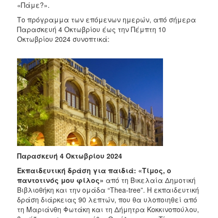
«Πάμε?».
2017
Το πρόγραμμα των επόμενων ημερών, από σήμερα
2016
Παρασκευή 4 Οκτωβρίου έως την Πέμπτη 10
2015
Οκτωβρίου 2024 συνοπτικά:
2013
2012
2011
2010
2006
Παρασκευή 4 Οκτωβρίου 2024
ΔΗΜΟΤΗΣ
Εκπαιδευτική δράση για παιδιά: «Τίμος, ο
ΕΠΙΣΚΕΠΤΗΣ
παντοτινός μου φίλος»
από τη Βικελαία Δημοτική
Βιβλιοθήκη και την ομάδα “Thea-tree”. Η εκπαιδευτική
δράση διάρκειας 90 λεπτών, που θα υλοποιηθεί από
ΗΡΑΚΛΕΙΟ
ΓΙΑ...
τη Μαριάνθη Φωτάκη και τη Δήμητρα Κοκκινοπούλου,