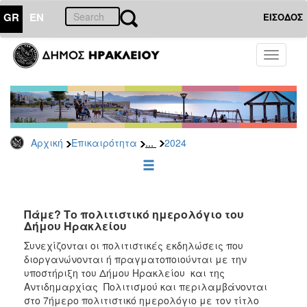
GR
EN
ΕΙΣΟΔΟΣ
ΕΠΙΚΑΙΡΟΤΗΤΑ
Toggle
navigati
Δελτία
Τύπου
Αρχείο
2026
...
Αρχική
Επικαιρότητα
2024
2025
2024
2023
2022
Πάμε? Το πολιτιστικό ημερολόγιο του
Δήμου Ηρακλείου
2021
Συνεχίζονται οι πολιτιστικές εκδηλώσεις που
2020
διοργανώνονται ή πραγματοποιούνται με την
υποστήριξη του Δήμου Ηρακλείου και της
2019
Αντιδημαρχίας Πολιτισμού και περιλαμβάνονται
2018
στο 7ήμερο πολιτιστικό ημερολόγιο με τον τίτλο