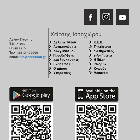
Χάρτης Ιστοχώρου
Αγίου Τίτου 1,
Δελτία Τύπου
Κ.Ε.Π.
Τ.Κ. 71202,
Ανακοινώσεις
Τηλέφωνα
Ηράκλειο
Διαγωνισμοί
e-Υπηρεσίες
Τηλ.: 2813-409000
Προσλήψεις
e-Αιτήματα
email:
info@heraklion.gr
Διαβουλεύσεις
Η Πόλη
Εκδηλώσεις
Ιστορία
Ο Δήμος
Κνωσός
Υπηρεσίες
Μουσεία