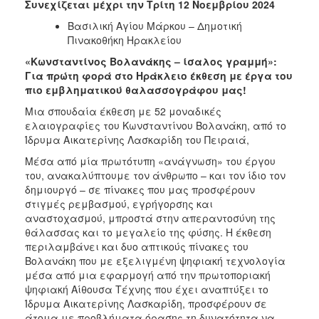
Συνεχίζεται μέχρι την Τρίτη 12 Νοεμβρίου 2024
Βασιλική Αγίου Μάρκου – Δημοτική
Πινακοθήκη Ηρακλείου
«Κωνσταντίνος Βολανάκης – ίσαλος γραμμή»:
Για πρώτη φορά στο Ηράκλειο έκθεση με έργα του
πιο εμβληματικού θαλασσογράφου μας!
Μια σπουδαία έκθεση με 52 μοναδικές
ελαιογραφίες του Κωνσταντίνου Βολανάκη, από το
Ίδρυμα Αικατερίνης Λασκαρίδη του Πειραιά,
Μέσα από μία πρωτότυπη «ανάγνωση» του έργου
του, ανακαλύπτουμε τον άνθρωπο – και τον ίδιο τον
δημιουργό – σε πίνακες που μας προσφέρουν
στιγμές ρεμβασμού, εγρήγορσης και
αναστοχασμού, μπροστά στην απεραντοσύνη της
θάλασσας και το μεγαλείο της φύσης. H έκθεση
περιλαμβάνει και δυο απτικούς πίνακες του
Βολανάκη που με εξελιγμένη ψηφιακή τεχνολογία
μέσα από μια εφαρμογή από την πρωτοποριακή
ψηφιακή Αίθουσα Τέχνης που έχει αναπτύξει το
Ίδρυμα Αικατερίνης Λασκαρίδη, προσφέρουν σε
άτομα με προβλήματα όρασης τη δυνατότητα να