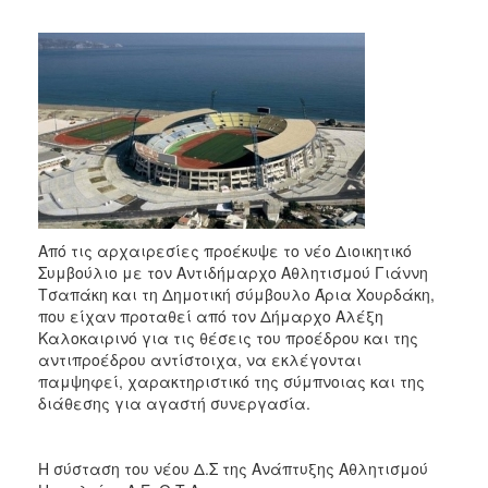
2017
2016
2015
2013
2012
2011
2010
2006
Από τις αρχαιρεσίες προέκυψε το νέο Διοικητικό
Συμβούλιο με τον Αντιδήμαρχο Αθλητισμού Γιάννη
Τσαπάκη και τη Δημοτική σύμβουλο Άρια Χουρδάκη,
που είχαν προταθεί από τον Δήμαρχο Αλέξη
Καλοκαιρινό για τις θέσεις του προέδρου και της
ΔΗΜΟΤΗΣ
αντιπροέδρου αντίστοιχα, να εκλέγονται
παμψηφεί, χαρακτηριστικό της σύμπνοιας και της
ΕΠΙΣΚΕΠΤΗΣ
διάθεσης για αγαστή συνεργασία.
ΗΡΑΚΛΕΙΟ
ΓΙΑ...
Η σύσταση του νέου Δ.Σ της Ανάπτυξης Αθλητισμού