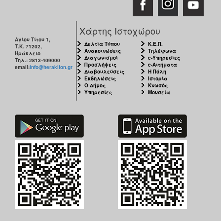
Χάρτης Ιστοχώρου
Αγίου Τίτου 1,
Δελτία Τύπου
Κ.Ε.Π.
Τ.Κ. 71202,
Ανακοινώσεις
Τηλέφωνα
Ηράκλειο
Διαγωνισμοί
e-Υπηρεσίες
Τηλ.: 2813-409000
Προσλήψεις
e-Αιτήματα
email:
info@heraklion.gr
Διαβουλεύσεις
Η Πόλη
Εκδηλώσεις
Ιστορία
Ο Δήμος
Κνωσός
Υπηρεσίες
Μουσεία