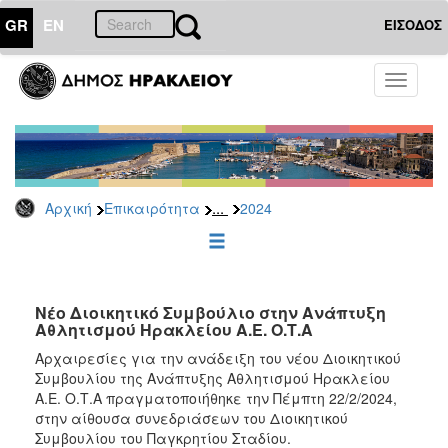
GR
EN
ΕΙΣΟΔΟΣ
ΕΠΙΚΑΙΡΟΤΗΤΑ
Toggle
navigati
Δελτία
Τύπου
Αρχείο
2026
...
Αρχική
Επικαιρότητα
2024
2025
2024
2023
2022
Νέο Διοικητικό Συμβούλιο στην Ανάπτυξη
Αθλητισμού Ηρακλείου Α.Ε. Ο.Τ.Α
2021
Αρχαιρεσίες για την ανάδειξη του νέου Διοικητικού
2020
Συμβουλίου της Ανάπτυξης Αθλητισμού Ηρακλείου
Α.Ε. Ο.Τ.Α πραγματοποιήθηκε την Πέμπτη 22/2/2024,
2019
στην αίθουσα συνεδριάσεων του Διοικητικού
2018
Συμβουλίου του Παγκρητίου Σταδίου.