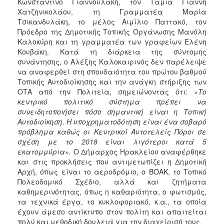
Κωνσταντίνο Γιαννουλάκη, τον Ταμία Γιάννη
Χατζηνικολάου, τη Γραμματέα Μαρία
Τσικανδυλάκη, το μέλος Αιμίλιο Παττακό, τον
Πρόεδρο της Δημοτικής Τοπικής Οργάνωσης Μανόλη
Καλοκύρη και τη γραμματέα των γραφείων Ελένη
Κουβάκη. Κατά τη διάρκεια της σύντομης
συνάντησης, ο Αλέξης Καλοκαιρινός δεν παρέλειψε
να αναφερθεί στη σπουδαιότητα του πρώτου βαθμού
Τοπικής Αυτοδιοίκησης και την ανάγκη στήριξης των
ΟΤΑ από την Πολιτεία, σημειώνοντας ότι:
«Το
κεντρικό πολιτικό σύστημα πρέπει να
συνειδητοποιήσει πόσο σημαντική είναι η Τοπική
Αυτοδιοίκηση. Η υποχρηματοδότηση είναι ένα σοβαρό
πρόβλημα καθώς οι Κεντρικοί Αυτοτελείς Πόροι σε
σχέση με το 2018 είναι λιγότεροι κατά 5
εκατομμύρια».
Ο Δήμαρχος Ηρακλείου αναφέρθηκε
και στις προκλήσεις που αντιμετωπίζει η Δημοτική
Αρχή, όπως είναι το αεροδρόμιο, ο ΒΟΑΚ, το Τοπικό
Πολεοδομικό Σχέδιο, αλλά και ζητήματα
καθημερινότητας, όπως η καθαριότητα, ο φωτισμός,
τα τεχνικά έργα, το κυκλοφοριακό, κ.α., τα οποία
έχουν άμεσο αντίκτυπο στον πολίτη και απαιτείται
πολύ και μεθοδική δουλειά για την διαχείρισή τους.