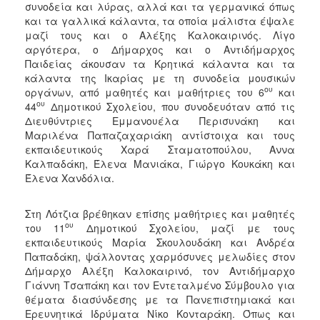
συνοδεία και λύρας, αλλά και τα γερμανικά όπως
και τα γαλλικά κάλαντα, τα οποία μάλιστα έψαλε
μαζί τους και ο Αλέξης Καλοκαιρινός. Λίγο
αργότερα, ο Δήμαρχος και ο Αντιδήμαρχος
Παιδείας άκουσαν τα Κρητικά κάλαντα και τα
κάλαντα της Ικαρίας με τη συνοδεία μουσικών
ου
οργάνων, από μαθητές και μαθήτριες του 6
και
ου
44
Δημοτικού Σχολείου, που συνοδευόταν από τις
Διευθύντριες Εμμανουέλα Περισυνάκη και
Μαριλένα Παπαζαχαριάκη αντίστοιχα και τους
εκπαιδευτικούς Χαρά Σταματοπούλου, Αννα
Καλπαδάκη, Έλενα Μανιάκα, Γιώργο Κουκάκη και
Έλενα Χανδόλια.
Στη Λότζια βρέθηκαν επίσης μαθήτριες και μαθητές
ου
του 11
Δημοτικού Σχολείου, μαζί με τους
εκπαιδευτικούς Μαρία Σκουλουδάκη και Ανδρέα
Παπαδάκη, ψάλλοντας χαρμόσυνες μελωδίες στον
Δήμαρχο Αλέξη Καλοκαιρινό, τον Αντιδήμαρχο
Γιάννη Τσαπάκη και τον Εντεταλμένο Σύμβουλο για
θέματα διασύνδεσης με τα Πανεπιστημιακά και
Ερευνητικά Ιδρύματα Νίκο Κονταράκη. Όπως και