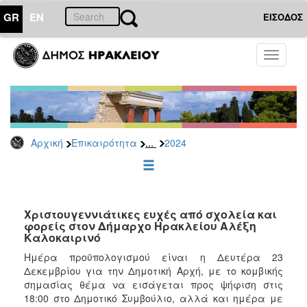
GR
EN
ΕΙΣΟΔΟΣ
ΕΠΙΚΑΙΡΟΤΗΤΑ
Toggle
navigati
Δελτία
Τύπου
Αρχείο
2026
...
Αρχική
Επικαιρότητα
2024
2025
2024
2023
2022
Χριστουγεννιάτικες ευχές από σχολεία και
φορείς στον Δήμαρχο Ηρακλείου Αλέξη
2021
Καλοκαιρινό
2020
Ημέρα προϋπολογισμού είναι η Δευτέρα 23
Δεκεμβρίου για την Δημοτική Αρχή, με το κομβικής
2019
σημασίας θέμα να εισάγεται προς ψήφιση στις
2018
18:00 στο Δημοτικό Συμβούλιο, αλλά και ημέρα με