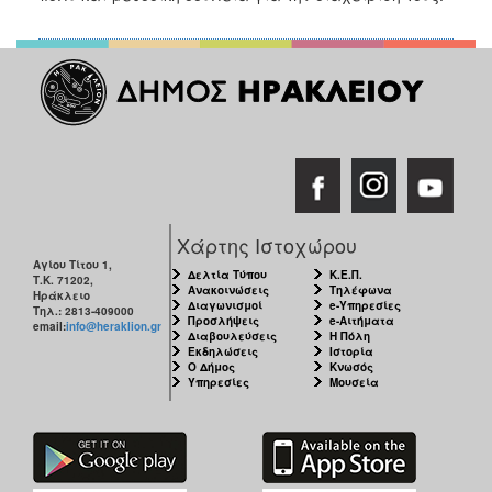
Χάρτης Ιστοχώρου
Αγίου Τίτου 1,
Δελτία Τύπου
Κ.Ε.Π.
Τ.Κ. 71202,
Ανακοινώσεις
Τηλέφωνα
Ηράκλειο
Διαγωνισμοί
e-Υπηρεσίες
Τηλ.: 2813-409000
Προσλήψεις
e-Αιτήματα
email:
info@heraklion.gr
Διαβουλεύσεις
Η Πόλη
Εκδηλώσεις
Ιστορία
Ο Δήμος
Κνωσός
Υπηρεσίες
Μουσεία