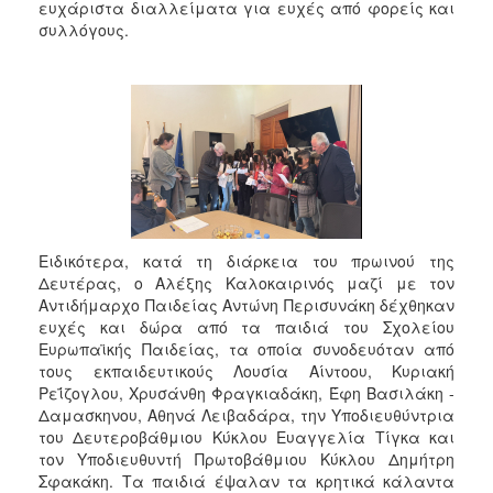
ευχάριστα διαλλείματα για ευχές από φορείς και
2017
συλλόγους.
2016
2015
2013
2012
2011
2010
2006
Ειδικότερα, κατά τη διάρκεια του πρωινού της
Δευτέρας, ο Αλέξης Καλοκαιρινός μαζί με τον
Αντιδήμαρχο Παιδείας Αντώνη Περισυνάκη δέχθηκαν
ευχές και δώρα από τα παιδιά του Σχολείου
Ευρωπαϊκής Παιδείας, τα οποία συνοδευόταν από
ΔΗΜΟΤΗΣ
τους εκπαιδευτικούς Λουσία Αίντοου, Κυριακή
Ρεΐζογλου, Χρυσάνθη Φραγκιαδάκη, Έφη Βασιλάκη -
ΕΠΙΣΚΕΠΤΗΣ
Δαμασκηνου, Αθηνά Λειβαδάρα, την Υποδιευθύντρια
του Δευτεροβάθμιου Κύκλου Ευαγγελία Τίγκα και
ΗΡΑΚΛΕΙΟ
τον Υποδιευθυντή Πρωτοβάθμιου Κύκλου Δημήτρη
ΓΙΑ...
Σφακάκη. Τα παιδιά έψαλαν τα κρητικά κάλαντα