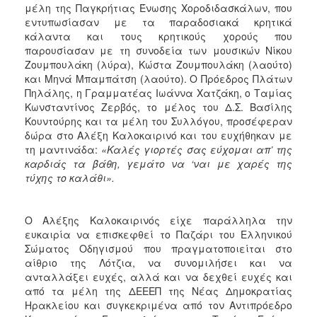
μέλη της Παγκρήτιας Ένωσης Χοροδιδασκάλων, που
εντυπωσίασαν με τα παραδοσιακά κρητικά
κάλαντα και τους κρητικούς χορούς που
παρουσίασαν με τη συνοδεία των μουσικών Νίκου
Ζουμπουλάκη (λύρα), Κώστα Ζουμπουλάκη (λαούτο)
και Μηνά Μπαμπάτση (λαούτο). Ο Πρόεδρος Πλάτων
Πηλάλης, η Γραμματέας Ιωάννα Χατζάκη, ο Ταμίας
Κωνσταντίνος Ζερβός, το μέλος του Δ.Σ. Βασίλης
Κουντούρης και τα μέλη του Συλλόγου, προσέφεραν
δώρα στο Αλέξη Καλοκαιρινό και του ευχήθηκαν με
τη μαντινάδα:
«Καλές γιορτές σας εύχομαι απ’ της
καρδιάς τα βάθη, γεμάτο να ‘ναι με χαρές της
τύχης το καλάθι».
Ο Αλέξης Καλοκαιρινός είχε παράλληλα την
ευκαιρία να επισκεφθεί το Παζάρι του Ελληνικού
Σώματος Οδηγισμού που πραγματοποιείται στο
αίθριο της Λότζια, να συνομιλήσει και να
ανταλλάξει ευχές, αλλά και να δεχθεί ευχές και
από τα μέλη της ΔΕΕΕΠ της Νέας Δημοκρατίας
Ηρακλείου και συγκεκριμένα από τον Αντιπρόεδρο