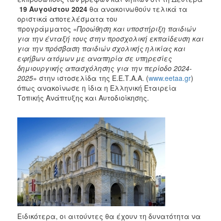
2017
19 Αυγούστου 2024
θα ανακοινωθούν τελικά τα
οριστικά αποτελέσματα του
2016
προγράμματος
«Προώθηση και υποστήριξη παιδιών
2015
για την ένταξή τους στην προσχολική εκπαίδευση και
για την πρόσβαση παιδιών σχολικής ηλικίας και
2013
εφήβων ατόμων με αναπηρία σε υπηρεσίες
2012
δημιουργικής απασχόλησης για την περίοδο 2024-
2025
» στην ιστοσελίδα της Ε.Ε.Τ.Α.Α. (
www.eetaa.gr
)
2011
όπως ανακοίνωσε η ίδια η Ελληνική Εταιρεία
2010
Τοπικής Ανάπτυξης και Αυτοδιοίκησης.
2006
ΔΗΜΟΤΗΣ
ΕΠΙΣΚΕΠΤΗΣ
ΗΡΑΚΛΕΙΟ
ΓΙΑ...
Ειδικότερα, οι αιτούντες θα έχουν τη δυνατότητα να