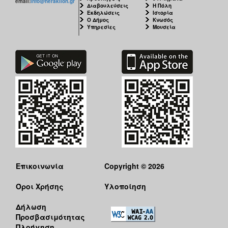
email:
info@heraklion.gr
Διαβουλεύσεις
Η Πόλη
Εκδηλώσεις
Ιστορία
Ο Δήμος
Κνωσός
Υπηρεσίες
Μουσεία
Επικοινωνία
Copyright © 2026
Όροι Χρήσης
Υλοποίηση
Δήλωση
Προσβασιμότητας
Πλοήγηση