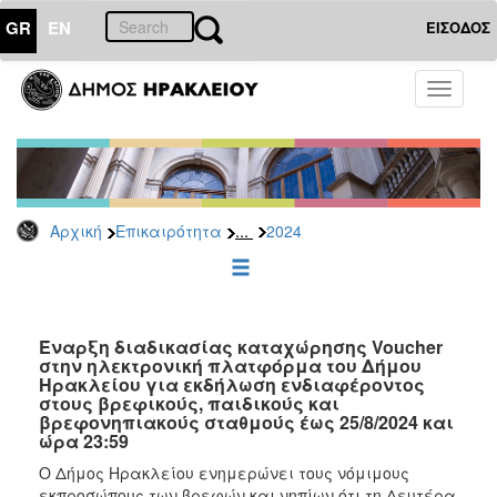
GR
EN
ΕΙΣΟΔΟΣ
ΕΠΙΚΑΙΡΟΤΗΤΑ
Toggle
navigati
Δελτία
Τύπου
Αρχείο
2026
...
Αρχική
Επικαιρότητα
2024
2025
2024
2023
2022
Έναρξη διαδικασίας καταχώρησης Voucher
στην ηλεκτρονική πλατφόρμα του Δήμου
2021
Ηρακλείου για εκδήλωση ενδιαφέροντος
στους βρεφικούς, παιδικούς και
2020
βρεφονηπιακούς σταθμούς έως 25/8/2024 και
ώρα 23:59
2019
Ο Δήμος Ηρακλείου ενημερώνει τους νόμιμους
2018
εκπροσώπους των βρεφών και νηπίων ότι τη Δευτέρα