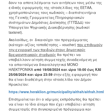
δουν τα αποτελέσματα των αιτήσεων τους μέσω της
ειδικής εφαρμογής της ιστοσελίδας της ΕΕΤΑΑ,
χρησιμοποιώντας τους κωδικούς – διαπιστευτήρια
της Γενικής Γραμματείας Πληροφοριακών
συστημάτων Δημόσιας Διοίκησης (ΓΓΠΣΔΔ) του
Υπουργείου Ψηφιακής Διακυβέρνησης (κωδικοί
taxisnet).
Ακολούθως, οι δικαιούχοι του προγράμματος
(κάτοχοι αξίας τοποθέτησης – voucher)
που επιθυμούν
την εγγραφή των παιδιών στους δημοτικούς
βρεφονηπιακούς σταθμούς
θα πρέπει να
υποβάλλουν αίτηση συμμετοχής συνοδευόμενη με
τα απαιτούμενα δικαιολογητικά ΜΟΝΟ
ΗΛΕΚΤΡΟΝΙΚΑ
από 19/08/2024 και ώρα 18:00
έως KAI
25/08/2024 και ώρα 23:59
στην εξής εφαρμογή που
θα είναι διαθέσιμη στην ιστοσελίδα του Δήμου
Ηρακλείου:
https://www.heraklion.gr/municipality/aithsh/aithsh.html
Επισημαίνεται ότι ο νόμιμος εκπρόσωπος θα πρέπει
να είναι το ίδιο άτομο που έχει υποβάλει αίτηση
συμμετοχής στο συγκεκριμένο πρόγραμμα και