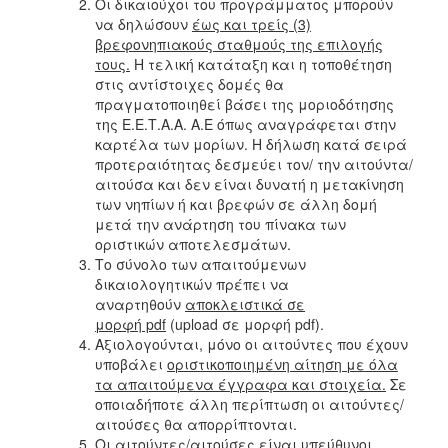
Οι δικαιούχοι του προγράμματος μπορούν
να δηλώσουν
έως και τρείς (3)
βρεφονηπιακούς σταθμούς της επιλογής
τους.
Η τελική κατάταξη και η τοποθέτηση
στις αντίστοιχες δομές θα
πραγματοποιηθεί βάσει της μοριοδότησης
της Ε.Ε.Τ.Α.Α. Α.Ε όπως αναγράφεται στην
καρτέλα των μορίων. Η δήλωση κατά σειρά
προτεραιότητας δεσμεύει τον/ την αιτούντα/
αιτούσα και δεν είναι δυνατή η μετακίνηση
των νηπίων ή και βρεφών σε άλλη δομή
μετά την ανάρτηση του πίνακα των
οριστικών αποτελεσμάτων.
Το σύνολο των απαιτούμενων
δικαιολογητικών πρέπει να
αναρτηθούν
αποκλειστικά σε
μορφή pdf
(upload σε μορφή pdf).
Αξιολογούνται, μόνο οι αιτούντες που έχουν
υποβάλει
οριστικοποιημένη αίτηση με όλα
τα απαιτούμενα έγγραφα και στοιχεία.
Σε
οποιαδήποτε άλλη περίπτωση οι αιτούντες/
αιτούσες θα απορρίπτονται.
Οι αιτούντες/αιτούσες είναι υπεύθυνοι