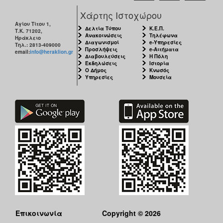
Χάρτης Ιστοχώρου
Αγίου Τίτου 1,
Δελτία Τύπου
Κ.Ε.Π.
Τ.Κ. 71202,
Ανακοινώσεις
Τηλέφωνα
Ηράκλειο
Διαγωνισμοί
e-Υπηρεσίες
Τηλ.: 2813-409000
Προσλήψεις
e-Αιτήματα
email:
info@heraklion.gr
Διαβουλεύσεις
Η Πόλη
Εκδηλώσεις
Ιστορία
Ο Δήμος
Κνωσός
Υπηρεσίες
Μουσεία
Επικοινωνία
Copyright © 2026