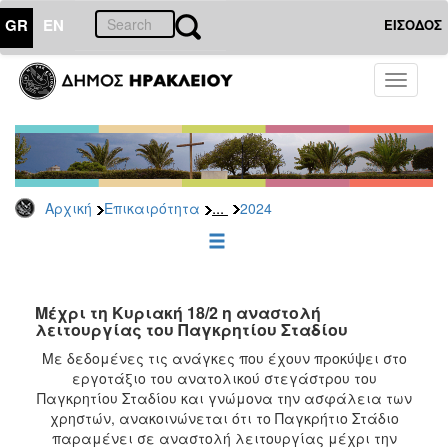
GR
EN
ΕΙΣΟΔΟΣ
ΕΠΙΚΑΙΡΟΤΗΤΑ
Toggle
navigati
Δελτία
Τύπου
Αρχείο
2026
...
Αρχική
Επικαιρότητα
2024
2025
2024
2023
2022
Μέχρι τη Κυριακή 18/2 η αναστολή
λειτουργίας του Παγκρητίου Σταδίου
2021
Με δεδομένες τις ανάγκες που έχουν προκύψει στο
2020
εργοτάξιο του ανατολικού στεγάστρου του
Παγκρητίου Σταδίου και γνώμονα την ασφάλεια των
2019
χρηστών, ανακοινώνεται ότι το Παγκρήτιο Στάδιο
2018
παραμένει σε αναστολή λειτουργίας μέχρι την