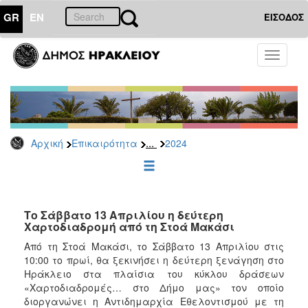
GR
EN
ΕΙΣΟΔΟΣ
ΕΠΙΚΑΙΡΟΤΗΤΑ
Toggle
navigati
Δελτία
Τύπου
Αρχείο
2026
...
Αρχική
Επικαιρότητα
2024
2025
2024
2023
2022
Το Σάββατο 13 Απριλίου η δεύτερη
Χαρτοδιαδρομή από τη Στοά Μακάσι
2021
Από τη Στοά Μακάσι, το Σάββατο 13 Απριλίου στις
2020
10:00 το πρωί, θα ξεκινήσει η δεύτερη ξενάγηση στο
Ηράκλειο στα πλαίσια του κύκλου δράσεων
2019
«Χαρτοδιαδρομές… στο Δήμο μας» τον οποίο
2018
διοργανώνει η Αντιδημαρχία Εθελοντισμού με τη