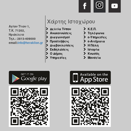
Χάρτης Ιστοχώρου
Αγίου Τίτου 1,
Δελτία Τύπου
Κ.Ε.Π.
Τ.Κ. 71202,
Ανακοινώσεις
Τηλέφωνα
Ηράκλειο
Διαγωνισμοί
e-Υπηρεσίες
Τηλ.: 2813-409000
Προσλήψεις
e-Αιτήματα
email:
info@heraklion.gr
Διαβουλεύσεις
Η Πόλη
Εκδηλώσεις
Ιστορία
Ο Δήμος
Κνωσός
Υπηρεσίες
Μουσεία