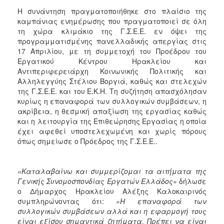
2017
Η συνάντηση πραγματοποιήθηκε στο πλαίσιο της
καμπάνιας ενημέρωσης που πραγματοποιεί σε όλη
2016
τη χώρα κλιμάκιο της Γ.Σ.Ε.Ε. εν όψει της
2015
προγραμματισμένης πανελλαδικής απεργίας στις
17 Απριλίου, με τη συμμετοχή του Προέδρου του
2013
Εργατικού Κέντρου Ηρακλείου και
2012
Αντιπεριφερειάρχη Κοινωνικής Πολιτικής και
Αλληλεγγύης Στέλιου Βοργιά, καθώς και στελεχών
2011
της Γ.Σ.Ε.Ε. και του Ε.Κ.Η. Τη συζήτηση απασχόλησαν
2010
κυρίως η επαναφορά των συλλογικών συμβάσεων, η
ακρίβεια, η θεσμική απαξίωση της εργασίας καθώς
2006
και η λειτουργία της Επιθεώρησης Εργασίας η οποία
έχει αφεθεί υποστελεχωμένη και χωρίς πόρους
όπως σημείωσε ο Πρόεδρος της Γ.Σ.Ε.Ε..
ΔΗΜΟΤΗΣ
«Καταλαβαίνω και συμμερίζομαι τα αιτήματα της
Γενικής Συνομοσπονδίας Εργατών Ελλάδος»
δήλωσε
ΕΠΙΣΚΕΠΤΗΣ
ο Δήμαρχος Ηρακλείου Αλέξης Καλοκαιρινός
συμπληρώνοντας ότι:
«Η επαναφορά των
ΗΡΑΚΛΕΙΟ
συλλογικών συμβάσεων αλλά και η εφαρμογή τους
ΓΙΑ...
είναι εξίσου σημαντικά ζητήματα. Πρέπει να είναι