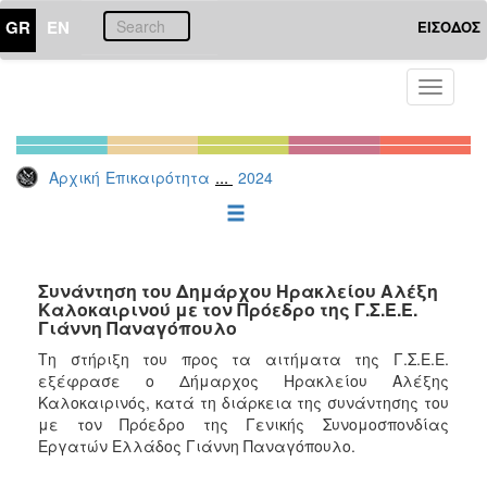
GR
EN
ΕΙΣΟΔΟΣ
ΕΠΙΚΑΙΡΟΤΗΤΑ
Toggle
navigati
Δελτία
Τύπου
Αρχείο
...
Αρχική
Επικαιρότητα
2024
2026
2025
2024
Συνάντηση του Δημάρχου Ηρακλείου Αλέξη
2023
Καλοκαιρινού με τον Πρόεδρο της Γ.Σ.Ε.Ε.
Γιάννη Παναγόπουλο
2022
Τη στήριξη του προς τα αιτήματα της Γ.Σ.Ε.Ε.
2021
εξέφρασε ο Δήμαρχος Ηρακλείου Αλέξης
Καλοκαιρινός, κατά τη διάρκεια της συνάντησης του
2020
με τον Πρόεδρο της Γενικής Συνομοσπονδίας
2019
Εργατών Ελλάδος Γιάννη Παναγόπουλο.
2018