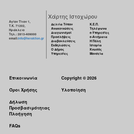
Χάρτης Ιστοχώρου
Αγίου Τίτου 1,
Δελτία Τύπου
Κ.Ε.Π.
Τ.Κ. 71202,
Ανακοινώσεις
Τηλέφωνα
Ηράκλειο
Διαγωνισμοί
e-Υπηρεσίες
Τηλ.: 2813-409000
Προσλήψεις
e-Αιτήματα
email:
info@heraklion.gr
Διαβουλεύσεις
Η Πόλη
Εκδηλώσεις
Ιστορία
Ο Δήμος
Κνωσός
Υπηρεσίες
Μουσεία
Επικοινωνία
Copyright © 2026
Όροι Χρήσης
Υλοποίηση
Δήλωση
Προσβασιμότητας
Πλοήγηση
FAQs