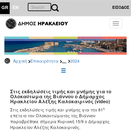
GR
EN
ΕΙΣΟΔΟΣ
ΕΠΙΚΑΙΡΟΤΗΤΑ
Toggle
navigati
Δελτία
Τύπου
Αρχείο
2026
...
Αρχική
Επικαιρότητα
2024
2025
2024
2023
2022
Στις εκδηλώσεις τιμής και μνήμης για το
Ολοκαύτωμα της Βιάννου ο Δήμαρχος
2021
Ηρακλείου Αλέξης Καλοκαιρινός (video)
2020
η
Στις εκδηλώσεις τιμής και μνήμης για την 81
επέτειο του Ολοκαυτώματος της Βιάννου
2019
παραβρέθηκε σήμερα Κυριακή 15/9 ο Δήμαρχος
2018
Ηρακλείου Αλέξης Καλοκαιρινός.