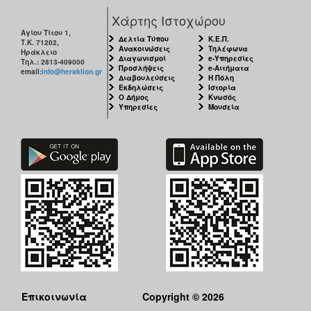
Χάρτης Ιστοχώρου
Αγίου Τίτου 1,
Δελτία Τύπου
Κ.Ε.Π.
Τ.Κ. 71202,
Ανακοινώσεις
Τηλέφωνα
Ηράκλειο
Διαγωνισμοί
e-Υπηρεσίες
Τηλ.: 2813-409000
Προσλήψεις
e-Αιτήματα
email:
info@heraklion.gr
Διαβουλεύσεις
Η Πόλη
Εκδηλώσεις
Ιστορία
Ο Δήμος
Κνωσός
Υπηρεσίες
Μουσεία
Επικοινωνία
Copyright © 2026