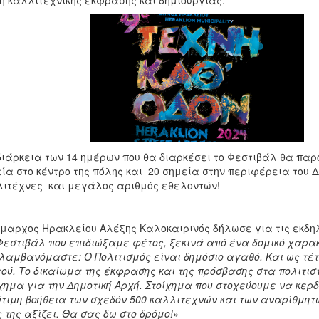
ή καλλιτεχνικής έκφρασης και δημιουργίας.
διάρκεια των 14 ημέρων που θα διαρκέσει το Φεστιβάλ θα παρ
ία στο κέντρο της πόλης και 20 σημεία στην περιφέρεια του 
ιτέχνες και μεγάλος αριθμός εθελοντών!
μαρχος Ηρακλείου Αλέξης Καλοκαιρινός δήλωσε για τις εκδη
Φεστιβάλ που επιδιώξαμε φέτος, ξεκινά από ένα δομικό χαρακτ
λαμβανόμαστε: Ο Πολιτισμός είναι δημόσιο αγαθό. Και ως τέτ
ού. Το δικαίωμα της έκφρασης και της πρόσβασης στα πολιτ
χημα για την Δημοτική Αρχή. Στοίχημα που στοχεύουμε να κερ
τιμη βοήθεια των σχεδόν 500 καλλιτεχνών και των αναρίθμητ
 της αξίζει. Θα σας δω στο δρόμο!»