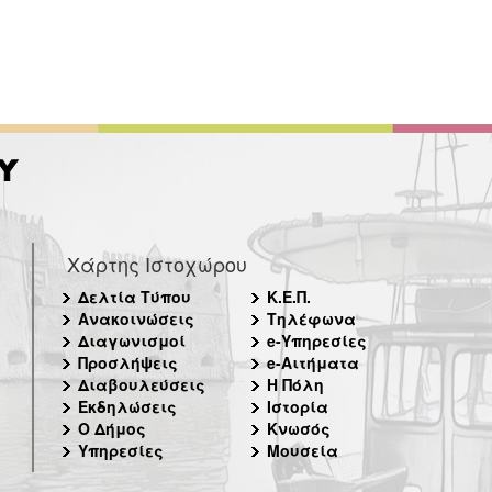
Χάρτης Ιστοχώρου
Δελτία Τύπου
Κ.Ε.Π.
Ανακοινώσεις
Τηλέφωνα
Διαγωνισμοί
e-Υπηρεσίες
Προσλήψεις
e-Αιτήματα
Διαβουλεύσεις
Η Πόλη
Εκδηλώσεις
Ιστορία
Ο Δήμος
Κνωσός
Υπηρεσίες
Μουσεία