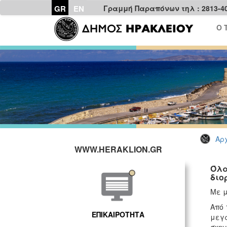
GR
EN
Γραμμή Παραπόνων τηλ : 2813-4
Ο 
Αρχ
WWW.HERAKLION.GR
Όλα
διο
Με μ
Από 
ΕΠΙΚΑΙΡΟΤΗΤΑ
μεγά