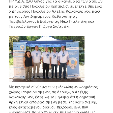
ΗΡ.Υ.Δ.Α. (Σύλλογος για τα δικαιώματα των ατόμων
2017
με αυτισμό Ηρακλείου Κρήτης),συμμετείχε σήμερα
2016
ο Δήμαρχος Ηρακλείου Αλέξης Καλοκαιρινός μαζί
με τους Αντιδημάρχους Καθαριότητας,
2015
Περιβάλλοντος& Ενέργειας Νίκο Γιαλιτάκη και
2013
Τεχνικών Έργων Γιώργο Σισαμάκη.
2012
2011
2010
2006
ΔΗΜΟΤΗΣ
Με κεντρικό σύνθημα των εκδηλώσεων «Δημόσιος
χώρος ισομοιρασμένος σε όλους», ο Αλέξης
ΕΠΙΣΚΕΠΤΗΣ
Καλοκαιρινός έστειλε το μήνυμα ότι η Δημοτική
Αρχή είναι αποφασισμένη μέσω της κατασκευής
ΗΡΑΚΛΕΙΟ
ενός εκτεταμένου δικτύου πεζοδρομίων, που
ΓΙΑ...
ανακοίνωσε πριν από λίγες ημέρες να δώσει τη