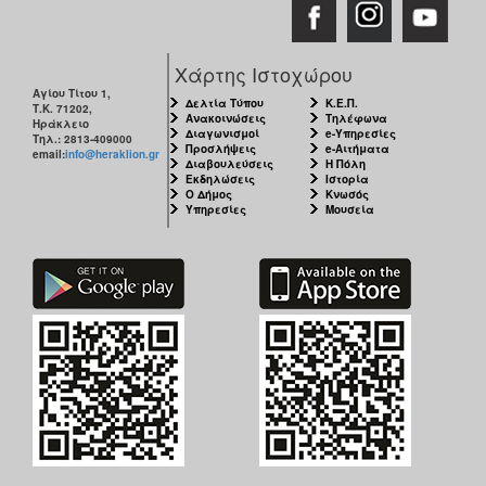
Χάρτης Ιστοχώρου
Αγίου Τίτου 1,
Δελτία Τύπου
Κ.Ε.Π.
Τ.Κ. 71202,
Ανακοινώσεις
Τηλέφωνα
Ηράκλειο
Διαγωνισμοί
e-Υπηρεσίες
Τηλ.: 2813-409000
Προσλήψεις
e-Αιτήματα
email:
info@heraklion.gr
Διαβουλεύσεις
Η Πόλη
Εκδηλώσεις
Ιστορία
Ο Δήμος
Κνωσός
Υπηρεσίες
Μουσεία