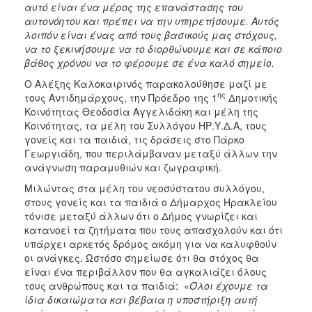
αυτό είναι ένα μέρος της επανάστασης του
αυτονόητου και πρέπει να την υπηρετήσουμε. Αυτός
λοιπόν είναι ένας από τους βασικούς μας στόχους,
να το ξεκινήσουμε να το διορθώνουμε και σε κάποιο
βάθος χρόνου να το φέρουμε σε ένα καλό σημείο.
Ο Αλέξης Καλοκαιρινός παρακολούθησε μαζί με
ης
τους Αντιδημάρχους, την Πρόεδρο της 1
Δημοτικής
Κοινότητας Θεοδοσία Αγγελιδάκη και μέλη της
Κοινότητας, τα μέλη του Συλλόγου ΗΡ.Υ.Δ.Α, τους
γονείς και τα παιδιά, τις δράσεις στο Πάρκο
Γεωργιάδη, που περιλάμβαναν μεταξύ άλλων την
ανάγνωση παραμυθιών και ζωγραφική.
Μιλώντας στα μέλη του νεοσύστατου συλλόγου,
στους γονείς και τα παιδιά ο Δήμαρχος Ηρακλείου
τόνισε μεταξύ άλλων ότι ο Δήμος γνωρίζει και
κατανοεί τα ζητήματα που τους απασχολούν και ότι
υπάρχει αρκετός δρόμος ακόμη για να καλυφθούν
οι ανάγκες. Ωστόσο σημείωσε ότι θα στόχος θα
είναι ένα περιβάλλον που θα αγκαλιάζει όλους
τους ανθρώπους και τα παιδιά: «
Όλοι έχουμε τα
ίδια δικαιώματα και βέβαια η υποστήριξη αυτή