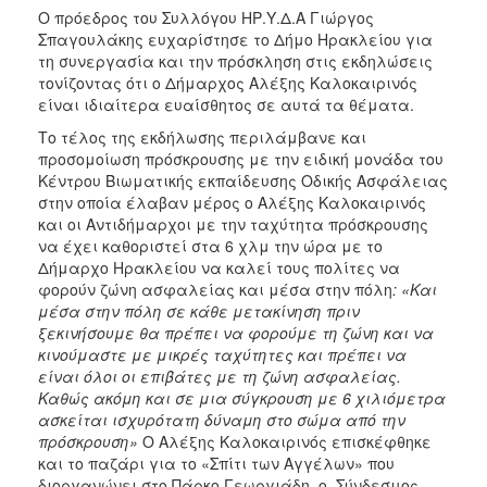
Ο πρόεδρος του Συλλόγου ΗΡ.Υ.Δ.Α Γιώργος
Σπαγουλάκης ευχαρίστησε το Δήμο Ηρακλείου για
τη συνεργασία και την πρόσκληση στις εκδηλώσεις
τονίζοντας ότι ο Δήμαρχος Αλέξης Καλοκαιρινός
είναι ιδιαίτερα ευαίσθητος σε αυτά τα θέματα.
Το τέλος της εκδήλωσης περιλάμβανε και
προσομοίωση πρόσκρουσης με την ειδική μονάδα του
Κέντρου Βιωματικής εκπαίδευσης Οδικής Ασφάλειας
στην οποία έλαβαν μέρος ο Αλέξης Καλοκαιρινός
και οι Αντιδήμαρχοι με την ταχύτητα πρόσκρουσης
να έχει καθοριστεί στα 6 χλμ την ώρα με το
Δήμαρχο Ηρακλείου να καλεί τους πολίτες να
φορούν ζώνη ασφαλείας και μέσα στην πόλη
: «Και
μέσα στην πόλη σε κάθε μετακίνηση πριν
ξεκινήσουμε θα πρέπει να φορούμε τη ζώνη και να
κινούμαστε με μικρές ταχύτητες και πρέπει να
είναι όλοι οι επιβάτες με τη ζώνη ασφαλείας.
Καθώς ακόμη και σε μια σύγκρουση με 6 χιλιόμετρα
ασκείται ισχυρότατη δύναμη στο σώμα από την
πρόσκρουση»
Ο Αλέξης Καλοκαιρινός επισκέφθηκε
και το παζάρι για το «Σπίτι των Αγγέλων» που
διοργανώνει στο Πάρκο Γεωργιάδη, ο Σύνδεσμος