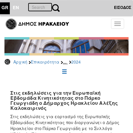
GR
EN
ΕΙΣΟΔΟΣ
ΕΠΙΚΑΙΡΟΤΗΤΑ
Toggle
navigati
Δελτία
Τύπου
Αρχείο
2026
...
Αρχική
Επικαιρότητα
2024
2025
2024
2023
2022
Στις εκδηλώσεις για την Ευρωπαϊκή
Εβδομάδα Κινητικότητας στο Πάρκο
2021
Γεωργιάδη ο Δήμαρχος Ηρακλείου Αλέξης
Καλοκαιρινός
2020
Στις εκδηλώσεις για εορτασμό της Ευρωπαϊκής
2019
Εβδομάδας Κινητικότητας που διοργανώνει ο Δήμος
2018
Ηρακλείου στο Πάρκο Γεωργιάδη με το Συλλόγο