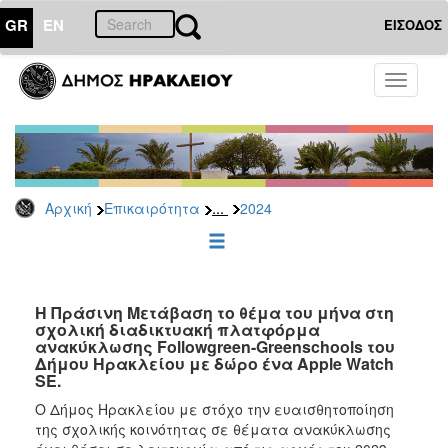
GR
EN
ΕΙΣΟΔΟΣ
ΕΠΙΚΑΙΡΟΤΗΤΑ
Toggle
navigati
Δελτία
Τύπου
Αρχείο
2026
...
Αρχική
Επικαιρότητα
2024
2025
2024
2023
2022
Η Πράσινη Μετάβαση το θέμα του μήνα στη
σχολική διαδικτυακή πλατφόρμα
2021
ανακύκλωσης Followgreen-Greenschools του
Δήμου Ηρακλείου με δώρο ένα Apple Watch
2020
SE.
2019
Ο Δήμος Ηρακλείου με στόχο την ευαισθητοποίηση
της σχολικής κοινότητας σε θέματα ανακύκλωσης
2018