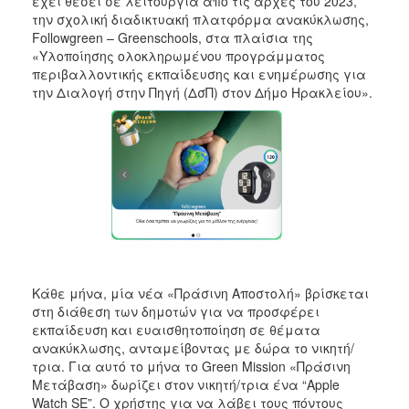
έχει θέσει σε λειτουργία από τις αρχές του 2023,
2017
την σχολική διαδικτυακή πλατφόρμα ανακύκλωσης,
Followgreen – Greenschools, στα πλαίσια της
2016
«Υλοποίησης ολοκληρωμένου προγράμματος
2015
περιβαλλοντικής εκπαίδευσης και ενημέρωσης για
την Διαλογή στην Πηγή (ΔσΠ) στον Δήμο Ηρακλείου».
2013
2012
2011
2010
2006
ΔΗΜΟΤΗΣ
Κάθε μήνα, μία νέα «Πράσινη Αποστολή» βρίσκεται
στη διάθεση των δημοτών για να προσφέρει
εκπαίδευση και ευαισθητοποίηση σε θέματα
ΕΠΙΣΚΕΠΤΗΣ
ανακύκλωσης, ανταμείβοντας με δώρα το νικητή/
τρια. Για αυτό το μήνα το Green Mission «Πράσινη
ΗΡΑΚΛΕΙΟ
Μετάβαση» δωρίζει στον νικητή/τρια ένα “Apple
ΓΙΑ...
Watch SE”. Ο χρήστης για να λάβει τους πόντους