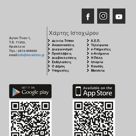
Χάρτης Ιστοχώρου
Αγίου Τίτου 1,
Δελτία Τύπου
Κ.Ε.Π.
Τ.Κ. 71202,
Ανακοινώσεις
Τηλέφωνα
Ηράκλειο
Διαγωνισμοί
e-Υπηρεσίες
Τηλ.: 2813-409000
Προσλήψεις
e-Αιτήματα
email:
info@heraklion.gr
Διαβουλεύσεις
Η Πόλη
Εκδηλώσεις
Ιστορία
Ο Δήμος
Κνωσός
Υπηρεσίες
Μουσεία