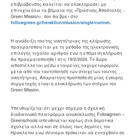
επιβράβευσης καλείται να ολοκληρώσει με
επιτυχία όλα τα βήματα της «Πράσινης Αποστολής -
Green Mission», που θα βρει στο
followgreen
.
gr
/
heraklion
/
mission
/
single
/
currnet
.
Η ανάδειξη του/της νικητή/τριας της κλήρωσης
πραγματοποιείται με τη μέθοδο της ηλεκτρονικής
επιλογής τυχαίου αριθμού ενώ η επόμενη κλήρωση
θα πραγματοποιηθεί στις 19/2/2024. Το δώρο
αποστέλλεται μέσω εταιρείας ταχυμεταφορών,
μετά από την ταυτοποίηση των στοιχείων του/της
νικητή/τριας. Απαραίτητη προϋπόθεση μίας έγκυρης
συμμετοχής είναι η ολοκλήρωση των στόχων του
Green Mission.
Υπενθυμίζεται ότι μέχρι σήμερα η σχολική
διαδικτυακή πλατφόρμα ανακύκλωσης Followgreen –
Greenschools απευθύνεται κυρίως στα δημοτικά
σχολεία αλλά και σε όλους τους δημότες του
Ηρακλείου ενώ σύντομα πρόκειται να ενταχθούν σε