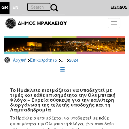
GR
EN
ΕΙΣΟΔΟΣ
ΕΠΙΚΑΙΡΟΤΗΤΑ
Toggle
navigati
Δελτία
Τύπου
Αρχείο
2026
...
Αρχική
Επικαιρότητα
2024
2025
2024
2023
2022
Το Ηράκλειο ετοιμάζεται να υποδεχτεί με
τιμές και κάθε επισημότητα την Ολυμπιακή
2021
Φλόγα – Ευρεία σύσκεψη για την καλύτερη
διοργάνωση της τελετής υποδοχής και τη
2020
Λαμπαδηδρομία
2019
Το Ηράκλειο ετοιμάζεται να υποδεχτεί με κάθε
επισημότητα την Ολυμπιακή Φλόγα, ένα σπουδαίο
2018