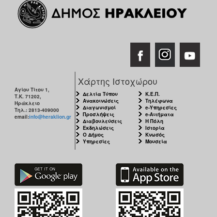
Χάρτης Ιστοχώρου
Αγίου Τίτου 1,
Δελτία Τύπου
Κ.Ε.Π.
Τ.Κ. 71202,
Ανακοινώσεις
Τηλέφωνα
Ηράκλειο
Διαγωνισμοί
e-Υπηρεσίες
Τηλ.: 2813-409000
Προσλήψεις
e-Αιτήματα
email:
info@heraklion.gr
Διαβουλεύσεις
Η Πόλη
Εκδηλώσεις
Ιστορία
Ο Δήμος
Κνωσός
Υπηρεσίες
Μουσεία