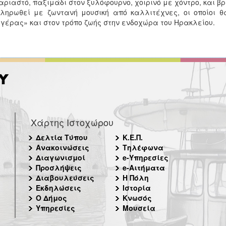
αριαστό, παξιμάδι στον ξυλόφουρνο, χοιρινό με χόντρο, και 
ληρωθεί με ζωντανή μουσική από καλλιτέχνες, οι οποίοι θ
γέρας» και στον τρόπο ζωής στην ενδοχώρα του Ηρακλείου.
Χάρτης Ιστοχώρου
Δελτία Τύπου
Κ.Ε.Π.
Ανακοινώσεις
Τηλέφωνα
Διαγωνισμοί
e-Υπηρεσίες
Προσλήψεις
e-Αιτήματα
Διαβουλεύσεις
Η Πόλη
Εκδηλώσεις
Ιστορία
Ο Δήμος
Κνωσός
Υπηρεσίες
Μουσεία