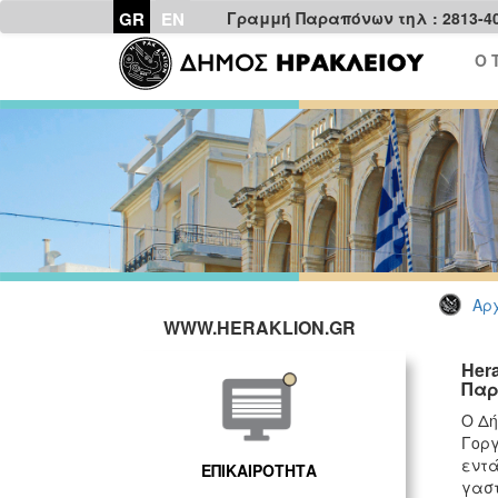
GR
EN
Γραμμή Παραπόνων τηλ : 2813-4
Ο 
Αρχ
WWW.HERAKLION.GR
Her
Παρ
Ο Δή
Γοργ
εντά
ΕΠΙΚΑΙΡΟΤΗΤΑ
γαστ