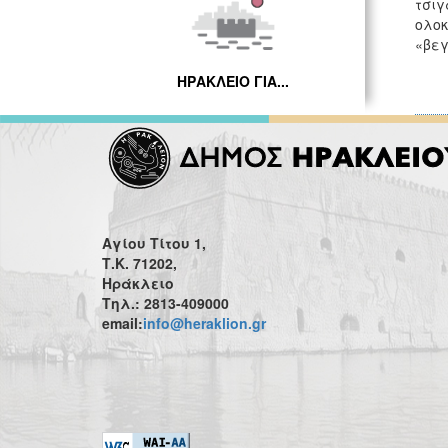
τσιγ
ολοκ
«βεγ
ΗΡΑΚΛΕΙΟ ΓΙΑ...
Αγίου Τίτου 1,
Τ.Κ. 71202,
Ηράκλειο
Τηλ.: 2813-409000
email:
info@heraklion.gr