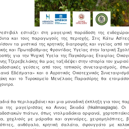
Φεστιβάλ εστιάζει στη μαγειρική παράδοση της ενδοχώρα
όντα και τους παραγωγούς της περιοχής. Στις Κάτω Ασίτες
ίσουν τα μυστικά της κρητικής διατροφής και υγείας από τον
ικής και Πρωτοβάθμιας Φροντίδας Υγείας στην Ιατρική Σχολ
ροπής για την Ψυχική Υγεία της Παγκόσμιας Εταιρίας Οικογ
νης Τζερεβελάκης θα μας ταξιδέψει στην ιστορία του χωριού
δοσιακές γεύσεις από τους τοπικούς συνεταιρισμούς, όπ
ιανά Εδέσματα» και ο Αγροτικός Οικοτεχνικός Συνεταιρισμ
άκη και το Τυροκομείο Μενέλαος Παρασύρης θα ετοιμάσουν
χοντρο.
αδιά θα περιλαμβάνει και μια μοναδική έκπληξη για τους παρ
ια της μαγείρισσας κα Άννας Σκιαδά (hkalimasgiagia). 
δοσιακών πιάτων, όπως ντολμαδάκια ορφανά, χορτοπιτάκι
α, χοχλιούς με μάραθα και αγκινάρες, χειρομηλόπιτες, β
τόπιτες, ανθόγαλο, κρητική σαλάτα, σφουγγάτο με κολοκ