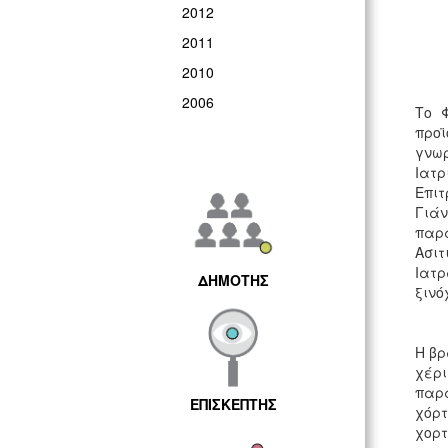
2012
2011
2010
2006
Το 
προϊ
γνωρ
Ιατρ
Επιτ
Γιάν
παρα
Ασιτ
Ιατρ
ΔΗΜΟΤΗΣ
ξινό
Η βρ
χέρ
παρα
ΕΠΙΣΚΕΠΤΗΣ
χόρτ
χορ