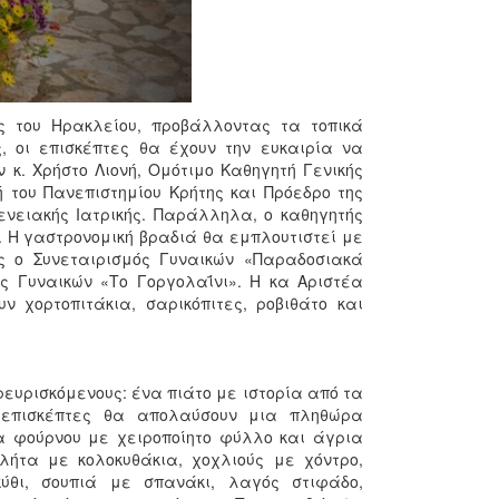
ς του Ηρακλείου, προβάλλοντας τα τοπικά
, οι επισκέπτες θα έχουν την ευκαιρία να
 κ. Χρήστο Λιονή, Ομότιμο Καθηγητή Γενικής
ή του Πανεπιστημίου Κρήτης και Πρόεδρο της
ενειακής Ιατρικής. Παράλληλα, ο καθηγητής
. Η γαστρονομική βραδιά θα εμπλουτιστεί με
ως ο Συνεταιρισμός Γυναικών «Παραδοσιακά
ός Γυναικών «Το Γοργολαΐνι». Η κα Αριστέα
 χορτοπιτάκια, σαρικόπιτες, ροβιθάτο και
ευρισκόμενους: ένα πιάτο με ιστορία από τα
Οι επισκέπτες θα απολαύσουν μια πληθώρα
α φούρνου με χειροποίητο φύλλο και άγρια
λήτα με κολοκυθάκια, χοχλιούς με χόντρο,
ύθι, σουπιά με σπανάκι, λαγός στιφάδο,