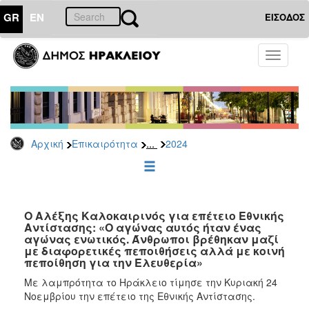
GR
EN
ΕΙΣΟΔΟΣ
ΕΠΙΚΑΙΡΟΤΗΤΑ
Toggle
navigati
Δελτία
Τύπου
Αρχείο
2026
...
Αρχική
Επικαιρότητα
2024
2025
2024
2023
2022
Ο Αλέξης Καλοκαιρινός για επέτειο Εθνικής
Αντίστασης: «Ο αγώνας αυτός ήταν ένας
2021
αγώνας ενωτικός. Άνθρωποι βρέθηκαν μαζί
με διαφορετικές πεποιθήσεις αλλά με κοινή
2020
πεποίθηση για την Ελευθερία»
2019
Με λαμπρότητα το Ηράκλειο τίμησε την Κυριακή 24
Νοεμβρίου την επέτειο της Εθνικής Αντίστασης.
2018