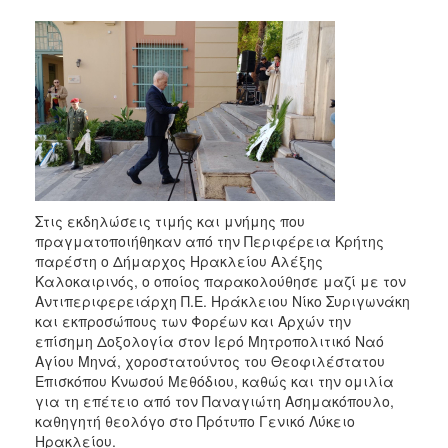
2017
2016
2015
2013
2012
2011
2010
Στις εκδηλώσεις τιμής και μνήμης που
2006
πραγματοποιήθηκαν από την Περιφέρεια Κρήτης
παρέστη ο Δήμαρχος Ηρακλείου Αλέξης
Καλοκαιρινός, ο οποίος παρακολούθησε μαζί με τον
Αντιπεριφερειάρχη Π.Ε. Ηράκλειου Νίκο Συριγωνάκη
ΔΗΜΟΤΗΣ
και εκπροσώπους των Φορέων και Αρχών την
επίσημη Δοξολογία στον Ιερό Μητροπολιτικό Ναό
Αγίου Μηνά, χοροστατούντος του Θεοφιλέστατου
ΕΠΙΣΚΕΠΤΗΣ
Επισκόπου Κνωσού Μεθόδιου, καθώς και την ομιλία
για τη επέτειο από τον Παναγιώτη Ασημακόπουλο,
ΗΡΑΚΛΕΙΟ
καθηγητή θεολόγο στο Πρότυπο Γενικό Λύκειο
ΓΙΑ...
Ηρακλείου.