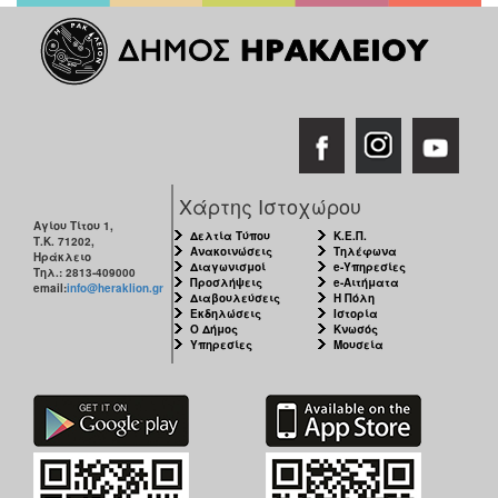
Χάρτης Ιστοχώρου
Αγίου Τίτου 1,
Δελτία Τύπου
Κ.Ε.Π.
Τ.Κ. 71202,
Ανακοινώσεις
Τηλέφωνα
Ηράκλειο
Διαγωνισμοί
e-Υπηρεσίες
Τηλ.: 2813-409000
Προσλήψεις
e-Αιτήματα
email:
info@heraklion.gr
Διαβουλεύσεις
Η Πόλη
Εκδηλώσεις
Ιστορία
Ο Δήμος
Κνωσός
Υπηρεσίες
Μουσεία