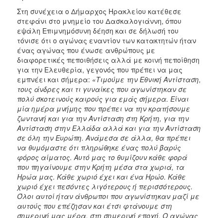
Στη συνέχεια ο Δήμαρχος Ηρακλείου κατέθεσε
στεφάνι στο μνημείο του Δασκαλογιάννη, όπου
εψάλη Επιμνημόσυνη δέηση και σε δήλωσή του
τόνισε ότι ο αγώνας εναντίον των κατακτητών ήταν
ένας αγώνας που ένωσε ανθρώπους με
διαφορετικές πεποιθήσεις αλλά με κοινή πεποίθηση
για την Ελευθερία, γεγονός που πρέπει να μας
εμπνέει και σήμερα:
«
Τιμούμε την Εθνική Αντίσταση,
τους άνδρες και τι γυναίκες που αγωνίστηκαν σε
πολύ σκοτεινούς καιρούς για εμάς σήμερα. Είναι
μία ημέρα μνήμης που πρέπει να την κρατήσουμε
ζωντανή και για την Αντίσταση στη Κρήτη, για την
Αντίσταση στην Ελλάδα αλλά και για την Αντίσταση
σε όλη την Ευρώπη. Ανάμεσα σε άλλα, θα πρέπει
να θυμόμαστε ότι πληρώθηκε ένας πολύ βαρύς
φόρος αίματος. Αυτό μας το θυμίζουν κάθε φορά
που πηγαίνουμε στην Κρήτη μέσα στα χωριά, τα
Ηρώα μας. Κάθε χωριό έχει και ένα Ηρώο. Κάθε
χωριό έχει πεσόντες λιγότερους ή περισσότερους.
Όλοι αυτοί ήταν άνθρωποι που αγωνίστηκαν μαζί με
αυτούς που επέζησαν και έτσι φτάνουμε στη
σημερινή μας μέρα, στη σημερινή εποχή. Ο αγώνας