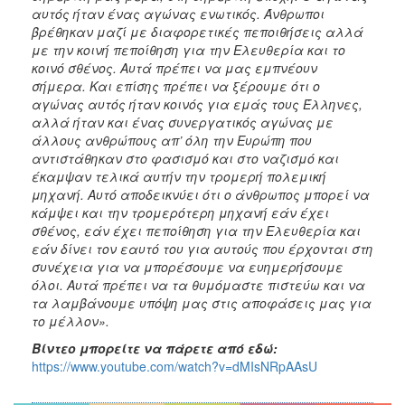
αυτός ήταν ένας αγώνας ενωτικός. Άνθρωποι
βρέθηκαν μαζί με διαφορετικές πεποιθήσεις αλλά
με την κοινή πεποίθηση για την Ελευθερία και το
κοινό σθένος. Αυτά πρέπει να μας εμπνέουν
σήμερα. Και επίσης πρέπει να ξέρουμε ότι ο
αγώνας αυτός ήταν κοινός για εμάς τους Έλληνες,
αλλά ήταν και ένας συνεργατικός αγώνας με
άλλους ανθρώπους απ’ όλη την Ευρώπη που
αντιστάθηκαν στο φασισμό και στο ναζισμό και
έκαμψαν τελικά αυτήν την τρομερή πολεμική
μηχανή. Αυτό αποδεικνύει ότι ο άνθρωπος μπορεί να
κάμψει και την τρομερότερη μηχανή εάν έχει
σθένος, εάν έχει πεποίθηση για την Ελευθερία και
εάν δίνει τον εαυτό του για αυτούς που έρχονται στη
συνέχεια για να μπορέσουμε να ευημερήσουμε
όλοι. Αυτά πρέπει να τα θυμόμαστε πιστεύω και να
τα λαμβάνουμε υπόψη μας στις αποφάσεις μας για
το μέλλον».
Βίντεο μπορείτε να πάρετε από εδώ:
https://www.youtube.com/watch?v=dMIsNRpAAsU