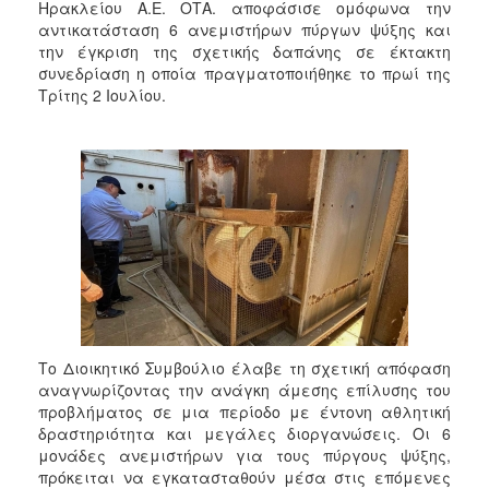
Ηρακλείου Α.Ε. ΟΤΑ. αποφάσισε ομόφωνα την
2017
αντικατάσταση 6 ανεμιστήρων πύργων ψύξης και
2016
την έγκριση της σχετικής δαπάνης σε έκτακτη
συνεδρίαση η οποία πραγματοποιήθηκε το πρωί της
2015
Τρίτης 2 Ιουλίου.
2013
2012
2011
2010
2006
ΔΗΜΟΤΗΣ
Το Διοικητικό Συμβούλιο έλαβε τη σχετική απόφαση
αναγνωρίζοντας την ανάγκη άμεσης επίλυσης του
ΕΠΙΣΚΕΠΤΗΣ
προβλήματος σε μια περίοδο με έντονη αθλητική
δραστηριότητα και μεγάλες διοργανώσεις. Οι 6
ΗΡΑΚΛΕΙΟ
μονάδες ανεμιστήρων για τους πύργους ψύξης,
ΓΙΑ...
πρόκειται να εγκατασταθούν μέσα στις επόμενες