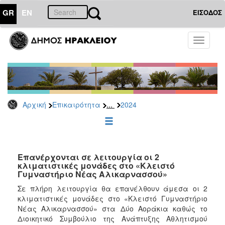
GR
EN
ΕΙΣΟΔΟΣ
ΕΠΙΚΑΙΡΟΤΗΤΑ
Toggle
navigati
Δελτία
Τύπου
Αρχείο
2026
...
Αρχική
Επικαιρότητα
2024
2025
2024
2023
2022
Επανέρχονται σε λειτουργία οι 2
κλιματιστικές μονάδες στο «Κλειστό
2021
Γυμναστήριο Νέας Αλικαρνασσού»
2020
Σε πλήρη λειτουργία θα επανέλθουν άμεσα οι 2
κλιματιστικές μονάδες στο «Κλειστό Γυμναστήριο
2019
Νέας Αλικαρνασσού» στα Δύο Αοράκια καθώς το
2018
Διοικητικό Συμβούλιο της Ανάπτυξης Αθλητισμού