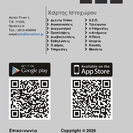
Χάρτης Ιστοχώρου
Αγίου Τίτου 1,
Δελτία Τύπου
Κ.Ε.Π.
Τ.Κ. 71202,
Ανακοινώσεις
Τηλέφωνα
Ηράκλειο
Διαγωνισμοί
e-Υπηρεσίες
Τηλ.: 2813-409000
Προσλήψεις
e-Αιτήματα
email:
info@heraklion.gr
Διαβουλεύσεις
Η Πόλη
Εκδηλώσεις
Ιστορία
Ο Δήμος
Κνωσός
Υπηρεσίες
Μουσεία
Επικοινωνία
Copyright © 2026