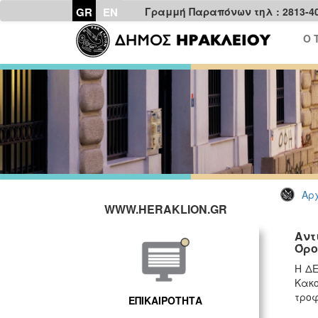
GR
EN
Γραμμή Παραπόνων τηλ : 2813-4
Ο 
Αρχ
WWW.HERAKLION.GR
Αντ
Όρο
Η ΔΕ
Κακ
τροφ
ΕΠΙΚΑΙΡΟΤΗΤΑ