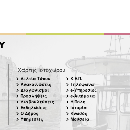
Χάρτης Ιστοχώρου
Δελτία Τύπου
Κ.Ε.Π.
Ανακοινώσεις
Τηλέφωνα
Διαγωνισμοί
e-Υπηρεσίες
Προσλήψεις
e-Αιτήματα
Διαβουλεύσεις
Η Πόλη
Εκδηλώσεις
Ιστορία
Ο Δήμος
Κνωσός
Υπηρεσίες
Μουσεία