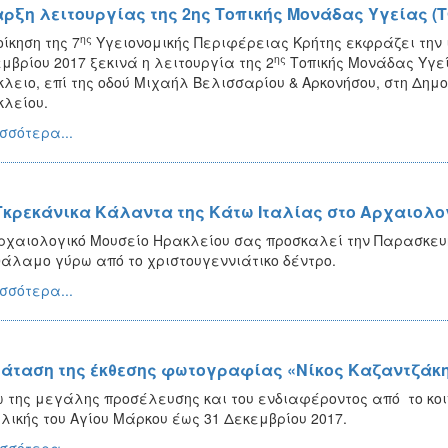
αρξη λειτουργίας της 2ης Τοπικής Μονάδας Υγείας (
ης
οίκηση της 7
Υγειονομικής Περιφέρειας Κρήτης εκφράζει την 
ης
μβρίου 2017 ξεκινά η λειτουργία της 2
Τοπικής Μονάδας Υγεία
λειο, επί της οδού Μιχαήλ Βελισσαρίου & Αρκονήσου, στη Δημ
λείου.
σσότερα...
Γκρεκάνικα Κάλαντα της Κάτω Ιταλίας στο Αρχαιολο
ρχαιολογικό Μουσείο Ηρακλείου σας προσκαλεί την Παρασκευή 2
άλαμο γύρω από το χριστουγεννιάτικο δέντρο.
σσότερα...
άταση της έκθεσης φωτογραφίας «Νίκος Καζαντζάκ
 της μεγάλης προσέλευσης και του ενδιαφέροντος από το κοινό
λικής του Αγίου Μάρκου έως 31 Δεκεμβρίου 2017.