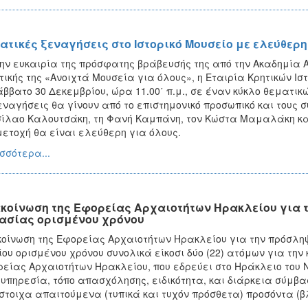
ατικές ξεναγήσεις στο Ιστορικό Μουσείο με ελεύθε
ην ευκαιρία της πρόσφατης βράβευσής της από την Ακαδημία Α
τικής της «Ανοιχτά Μουσεία για όλους», η Εταιρία Κρητικών Ι
άββατο 30 Δεκεμβρίου, ώρα 11.00΄ π.μ., σε έναν κύκλο θεματικ
εναγήσεις θα γίνουν από το επιστημονικό προσωπικό και τους σ
ίλαο Καλουτσάκη, τη Φανή Καμπάνη, τον Κώστα Μαμαλάκη και
ετοχή θα είναι ελεύθερη για όλους.
σσότερα...
κοίνωση της Εφορείας Αρχαιοτήτων Ηρακλείου για 
ασίας ορισμένου χρόνου
οίνωση της Εφορείας Αρχαιοτήτων Ηρακλείου για την πρόσληψ
ίου ορισμένου χρόνου συνολικά είκοσι δύο (22) ατόμων για τη
είας Αρχαιοτήτων Ηρακλείου, που εδρεύει στο Ηράκλειο του Ν
υπηρεσία, τόπο απασχόλησης, ειδικότητα, και διάρκεια σύμβασ
στοιχα απαιτούμενα (τυπικά και τυχόν πρόσθετα) προσόντα (βλ