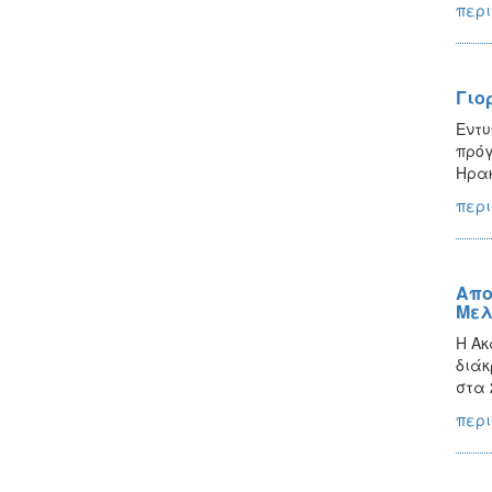
περι
Γιο
Εντυ
πρόγ
Ηρακ
περι
Απο
Μελ
H Ακ
διάκ
στα 
περι