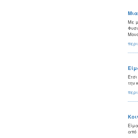
Μια
Με μ
Φυσι
Μουσ
περι
Είμ
Έτσι
την 
περι
Κοι
Είμα
από 