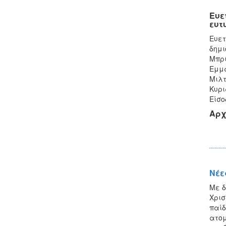
Ευε
ευτ
Ευετ
δημι
Μπρι
Εμμα
Μιλτ
Κυρι
Είσο
Αρχ
Νέε
Με δ
Χρισ
παίδ
ατομ