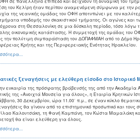
ΟΦΗ σε πανελλήνιο επίπεδο και δείχνουν τη δυναμική του τμήμ
έση του Κελίρη ήταν περίπου αναμενόμενη σύμφωνα με την ρα
υχία της νεανικής ομάδας του ΟΦΗ αποτυπώνει με τον καλύτερ
τμήματα υποδομής του σκακιστικού τμήματος. Οι αγώνες και 
όχρονα στη Θεσσαλονίκη σε μια δύσκολη περίοδο, τόσο λόγω 
ολης οικονομικής κατάστασης. Η συμμετοχή της ομάδας του Ο
ς την πολύτιμη συμπαράσταση του ΔΟΠΑΦΜΑΗ από το Δήμο Ηρα
φέρειας Κρήτης και της Περιφερειακής Ενότητας Ηρακλείου.
σσότερα...
ατικές ξεναγήσεις με ελεύθερη είσοδο στο Ιστορικ
ην ευκαιρία της πρόσφατης βράβευσής της από την Ακαδημία Α
τικής της «Ανοιχτά Μουσεία για όλους», η Εταιρία Κρητικών Ι
άββατο, 30 Δεκεμβρίου, ώρα 11.00΄ π.μ., σε έναν κύκλο θεματι
εναγήσεις θα γίνουν από το επιστημονικό προσωπικό και τους σ
ίλαο Καλουτσάκη, τη Φανή Καμπάνη, τον Κώστα Μαμαλάκη και
ετοχή θα είναι ελεύθερη για όλους.
σσότερα...