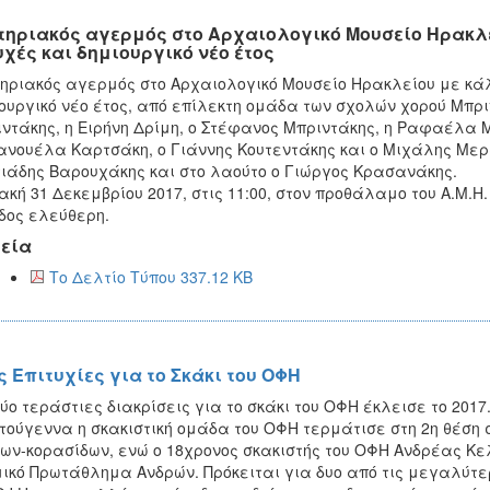
τηριακός αγερμός στο Αρχαιολογικό Μουσείο Ηρακλε
υχές και δημιουργικό νέο έτος
ηριακός αγερμός στο Αρχαιολογικό Μουσείο Ηρακλείου με κάλ
ουργικό νέο έτος, από επίλεκτη ομάδα των σχολών χορού Μπρ
ντάκης, η Ειρήνη Δρίμη, ο Στέφανος Μπριντάκης, η Ραφαέλα 
νουέλα Καρτσάκη, ο Γιάννης Κουτεντάκης και ο Μιχάλης Μερ
ιάδης Βαρουχάκης και στο λαούτο ο Γιώργος Κρασανάκης.
ακή 31 Δεκεμβρίου 2017, στις 11:00, στον προθάλαμο του Α.Μ.Η.
δος ελεύθερη.
εία
Το Δελτίο Τύπου 337.12 KB
ς Επιτυχίες για το Σκάκι του ΟΦΗ
ύο τεράστιες διακρίσεις για το σκάκι του ΟΦΗ έκλεισε το 2017
τούγεννα η σκακιστική ομάδα του ΟΦΗ τερμάτισε στη 2η θέσ
ων-κορασίδων, ενώ ο 18χρονος σκακιστής του ΟΦΗ Ανδρέας Κελ
ικό Πρωτάθλημα Ανδρών. Πρόκειται για δυο από τις μεγαλύτερ