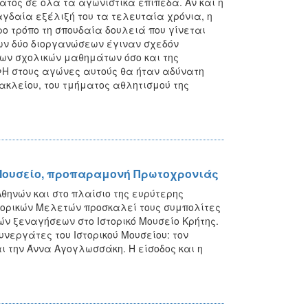
ατος σε όλα τα αγωνιστικά επίπεδα. Αν και η
γδαία εξέλιξή του τα τελευταία χρόνια, η
ο τρόπο τη σπουδαία δουλειά που γίνεται
των δύο διοργανώσεων έγιναν σχεδόν
των σχολικών μαθημάτων όσο και της
ΦΗ στους αγώνες αυτούς θα ήταν αδύνατη
κλείου, του τμήματος αθλητισμού της
ό Μουσείο, προπαραμονή Πρωτοχρονιάς
θηνών και στο πλαίσιο της ευρύτερης
στορικών Μελετών προσκαλεί τους συμπολίτες
κών ξεναγήσεων στο Ιστορικό Μουσείο Κρήτης.
υνεργάτες του Ιστορικού Μουσείου: τον
 την Άννα Αγογλωσσάκη. Η είσοδος και η