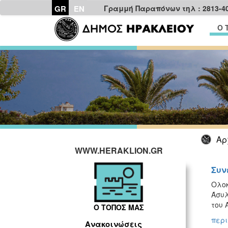
GR
EN
Γραμμή Παραπόνων τηλ : 2813-4
Ο 
Αρ
WWW.HERAKLION.GR
Συν
Ολοκ
Άσυλ
του 
Ο ΤΟΠΟΣ ΜΑΣ
περι
Ανακοινώσεις