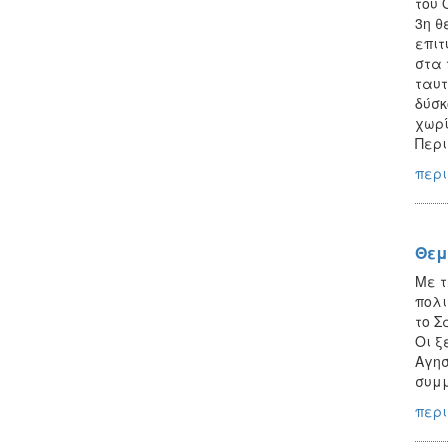
του 
3η θ
επιτ
στα 
ταυτ
δύσκ
χωρί
Περι
περι
Θεμ
Mε τ
πολι
το Σ
Οι ξ
Αγησ
συμμ
περι