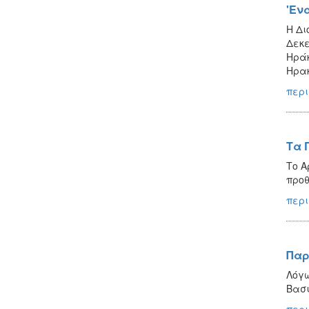
'Εν
Η Δι
Δεκε
Ηράκ
Ηρακ
περι
Τα 
Το Α
προθ
περι
Παρ
Λόγω
Βασι