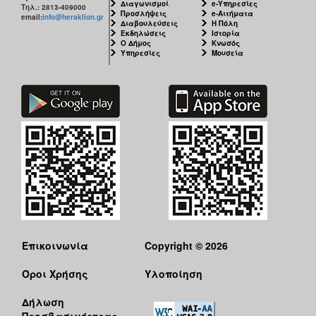
Διαγωνισμοί
e-Υπηρεσίες
Τηλ.: 2813-409000
Προσλήψεις
e-Αιτήματα
email:
info@heraklion.gr
Διαβουλεύσεις
Η Πόλη
Εκδηλώσεις
Ιστορία
Ο Δήμος
Κνωσός
Υπηρεσίες
Μουσεία
Επικοινωνία
Copyright © 2026
Όροι Χρήσης
Υλοποίηση
Δήλωση
Προσβασιμότητας