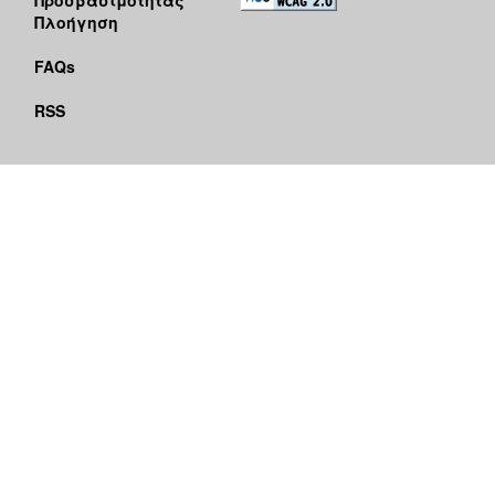
Πλοήγηση
FAQs
RSS