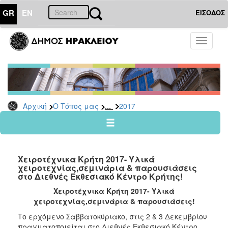
GR
EN
ΕΙΣΟΔΟΣ
Ο
Toggle
ΤΟΠΟΣ
navigati
ΜΑΣ
Ανακοινώσεις
Αρχείο
2026
...
Αρχική
Ο Τόπος μας
2017
2025
2024
2023
Χειροτέχνικα Κρήτη 2017- Υλικά
2022
χειροτεχνίας,σεμινάρια & παρουσιάσεις
στο Διεθνές Εκθεσιακό Κέντρο Κρήτης!
2021
Χειροτέχνικα Κρήτη 2017- Υλικά
2020
χειροτεχνίας,σεμινάρια & παρουσιάσεις!
2019
Το ερχόμενο Σαββατοκύριακο, στις 2 & 3 Δεκεμβρίου
2018
πραγματοποιείται στο Διεθνές Εκθεσιακό Κέντρο