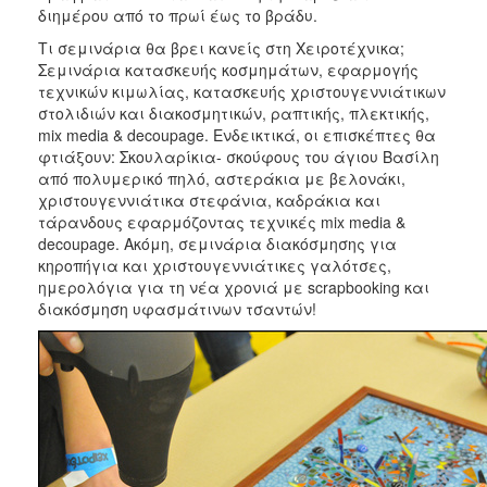
διημέρου από το πρωί έως το βράδυ.
Τι σεμινάρια θα βρει κανείς στη Χειροτέχνικα;
Σεμινάρια κατασκευής κοσμημάτων, εφαρμογής
τεχνικών κιμωλίας, κατασκευής χριστουγεννιάτικων
στολιδιών και διακοσμητικών, ραπτικής, πλεκτικής,
mix media & decoupage. Ενδεικτικά, οι επισκέπτες θα
φτιάξουν: Σκουλαρίκια- σκούφους του άγιου Βασίλη
από πολυμερικό πηλό, αστεράκια με βελονάκι,
χριστουγεννιάτικα στεφάνια, καδράκια και
τάρανδους εφαρμόζοντας τεχνικές mix media &
decoupage. Ακόμη, σεμινάρια διακόσμησης για
κηροπήγια και χριστουγεννιάτικες γαλότσες,
ημερολόγια για τη νέα χρονιά με scrapbooking και
διακόσμηση υφασμάτινων τσαντών!