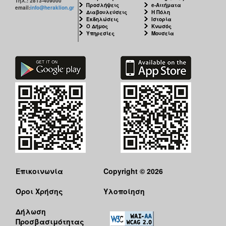
Τηλ.: 2813-409000
Προσλήψεις
e-Αιτήματα
email:
info@heraklion.gr
Διαβουλεύσεις
Η Πόλη
Εκδηλώσεις
Ιστορία
Ο Δήμος
Κνωσός
Υπηρεσίες
Μουσεία
Επικοινωνία
Copyright © 2026
Όροι Χρήσης
Υλοποίηση
Δήλωση
Προσβασιμότητας