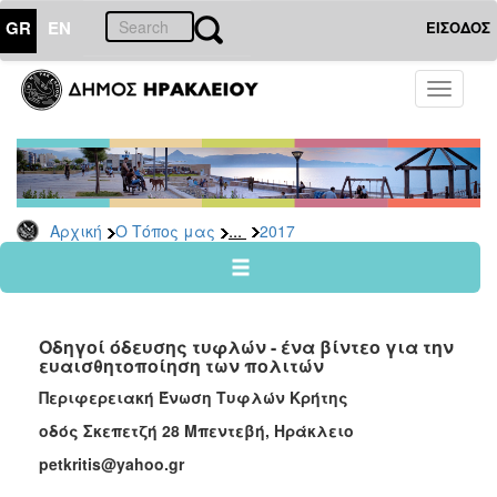
GR
EN
ΕΙΣΟΔΟΣ
Ο
Toggle
ΤΟΠΟΣ
navigati
ΜΑΣ
Ανακοινώσεις
Αρχείο
2026
...
Αρχική
Ο Τόπος μας
2017
2025
2024
2023
Οδηγοί όδευσης τυφλών - ένα βίντεο για την
2022
ευαισθητοποίηση των πολιτών
2021
Περιφερειακή Ένωση Τυφλών Κρήτης
2020
οδός Σκεπετζή 28 Μπεντεβή, Ηράκλειο
2019
petkritis@yahoo.gr
2018