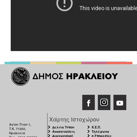
Χάρτης Ιστοχώρου
Αγίου Τίτου 1,
Δελτία Τύπου
Κ.Ε.Π.
Τ.Κ. 71202,
Ανακοινώσεις
Τηλέφωνα
Ηράκλειο
Διαγωνισμοί
e-Υπηρεσίες