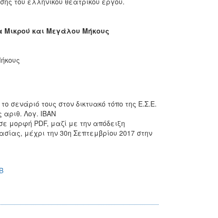
σης του ελληνικού θεατρικού έργου.
α Μικρού και Μεγάλου Μήκους
Μήκους
 σενάριό τους στον δικτυακό τόπο της Ε.Σ.Ε.
αριθ. Λογ. IBAN
σε μορφή PDF, μαζί με την απόδειξη
σίας, μέχρι την 30η Σεπτεμβρίου 2017 στην
B