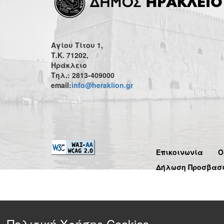
Αγίου Τίτου 1,
Τ.Κ. 71202,
Ηράκλειο
Τηλ.: 2813-409000
email:
info@heraklion.gr
Επικοινωνία
Ό
Δήλωση Προσβασ
Πολιτική Χρήσης Cookies