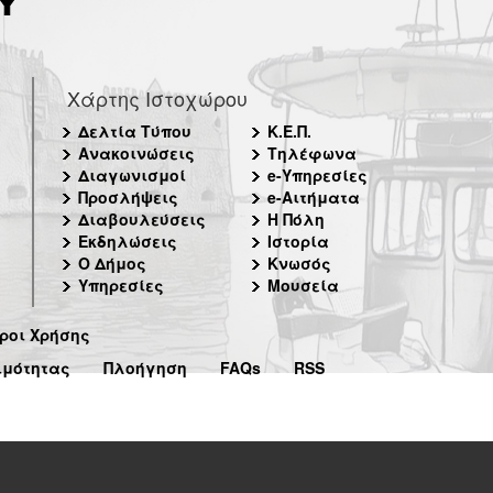
Χάρτης Ιστοχώρου
Δελτία Τύπου
Κ.Ε.Π.
Ανακοινώσεις
Τηλέφωνα
Διαγωνισμοί
e-Υπηρεσίες
Προσλήψεις
e-Αιτήματα
Διαβουλεύσεις
Η Πόλη
Εκδηλώσεις
Ιστορία
Ο Δήμος
Κνωσός
Υπηρεσίες
Μουσεία
ροι Χρήσης
ιμότητας
Πλοήγηση
FAQs
RSS