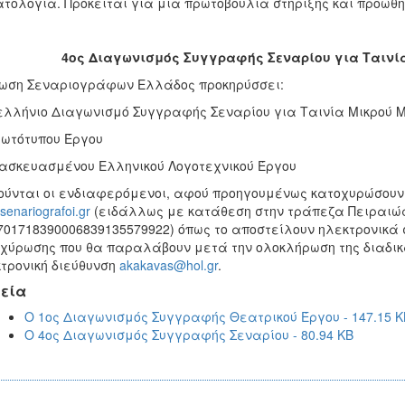
τολογία. Πρόκειται για μια πρωτοβουλία στήριξης και προώθη
4ος Διαγωνισμός Συγγραφής Σεναρίου για Ταινί
ωση Σεναριογράφων Ελλάδος προκηρύσσει:
λλήνιο Διαγωνισμό Συγγραφής Σεναρίου για Ταινία Μικρού 
ρωτότυπου Έργου
ιασκευασμένου Ελληνικού Λογοτεχνικού Έργου
ύνται οι ενδιαφερόμενοι, αφού προηγουμένως κατοχυρώσουν το
enariografoi.gr
(ειδάλλως με κατάθεση στην τράπεζα Πειραιώς 
01718390006839135579922) όπως το αποστείλουν ηλεκτρονικά 
χύρωσης που θα παραλάβουν μετά την ολοκλήρωση της διαδικα
τρονική διεύθυνση
akakavas@hol.gr
.
εία
Ο 1ος Διαγωνισμός Συγγραφής Θεατρικού Έργου - 147.15 K
Ο 4ος Διαγωνισμός Συγγραφής Σεναρίου - 80.94 KB