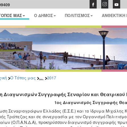
09409
ΤΟΠΟΣ ΜΑΣ
Ο ΔΗΜΟΣ
ΠΟΛΙΤΙΣΜΟΣ
ΑΝΘΕΚΤΙΚΗ
...
ική
Ο Τόπος μας
2017
η Διαγωνισμών Συγγραφής Σεναρίου και Θεατρικού
1ος Διαγωνισμός Συγγραφής Θεα
ωση Σεναριογράφων Ελλάδος (Ε.Σ.Ε.) και το ίδρυμα Μιχάλης Κ
κής Τράπεζας και σε συνεργασία με τον Οργανισμό Πολιτισμο
αίων (Ο.Π.Α.Ν.Δ.Α), προκηρύσσουν διαγωνισμό συγγραφής πρω