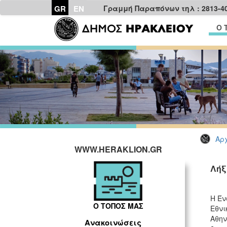
GR
EN
Γραμμή Παραπόνων τηλ : 2813-4
Ο 
Αρχ
WWW.HERAKLION.GR
Λήξ
H Έν
Ο ΤΟΠΟΣ ΜΑΣ
Εθνι
Αθην
Ανακοινώσεις