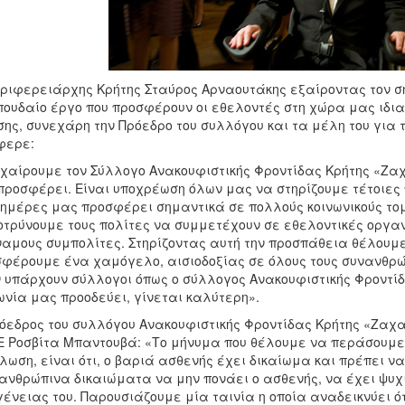
ριφερειάρχης Κρήτης Σταύρος Αρναουτάκης εξαίροντας τον ση
πουδαίο έργο που προσφέρουν οι εθελοντές στη χώρα μας ιδια
ης, συνεχάρη την Πρόεδρο του συλλόγου και τα μέλη του για τ
φερε:
χαίρουμε τον Σύλλογο Ανακουφιστικής Φροντίδας Κρήτης «Ζαχ
προσφέρει. Είναι υποχρέωση όλων μας να στηρίζουμε τέτοιες 
 ημέρες μας προσφέρει σημαντικά σε πολλούς κοινωνικούς τομ
τρύνουμε τους πολίτες να συμμετέχουν σε εθελοντικές οργαν
αμους συμπολίτες. Στηρίζοντας αυτή την προσπάθεια θέλουμε
φέρουμε ένα χαμόγελο, αισιοδοξίας σε όλους τους συνανθρώ
 υπάρχουν σύλλογοι όπως ο σύλλογος Ανακουφιστικής Φροντίδ
ωνία μας προοδεύει, γίνεται καλύτερη».
όεδρος του συλλόγου Ανακουφιστικής Φροντίδας Κρήτης «Ζαχ
 Ροσβίτα Μπαντουβά: «Το μήνυμα που θέλουμε να περάσουμε 
λωση, είναι ότι, ο βαριά ασθενής έχει δικαίωμα και πρέπει να
ανθρώπινα δικαιώματα να μην πονάει ο ασθενής, να έχει ψυχικ
γένειας του. Παρουσιάζουμε μία ταινία η οποία αναδεικνύει ό