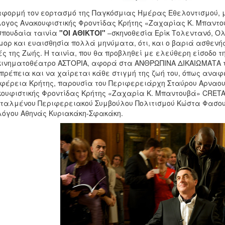
φορμή τον εορτασμό της Παγκόσμιας Ημέρας Εθελοντισμού, με
ογος Ανακουφιστικής Φροντίδας Κρήτης «Ζαχαρίας Κ. Μπαντο
σπουδαία ταινία
"ΟΙ ΑΘΙΚΤΟΙ"
–σκηνοθεσία Ερίκ Τολεντανό, Ολ
μορ και ευαισθησία πολλά μηνύματα, ότι, και ο βαριά ασθενή
ς της Ζωής. Η ταινία, που θα προβληθεί με ελεύθερη είσοδο τ
κινηματοθέατρο ΑΣΤΟΡΙΑ, αφορά στα ΑΝΘΡΩΠΙΝΑ ΔΙΚΑΙΩΜΑΤΑ τ
πρέπεια και να χαίρεται κάθε στιγμή της ζωή του, όπως αναφ
φέρεια Κρήτης, παρουσία του Περιφερειάρχη Σταύρου Αρναου
ουφιστικής Φροντίδας Κρήτης «Ζαχαρία Κ. Μπαντουβά» CRETAN
ταλμένου Περιφερειακού Συμβούλου Πολιτισμού Κώστα Φασουλ
όγου Αθηνάς Κυριακάκη-Σφακάκη.