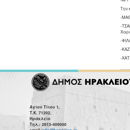
Την 
-ΜΑΘ
-ΤΣΑ
Χαρά
-ΦΙΛ
-ΚΑΖ
-ΧΑΤ
Αγίου Τίτου 1,
Τ.Κ. 71202,
Ηράκλειο
Τηλ.: 2813-409000