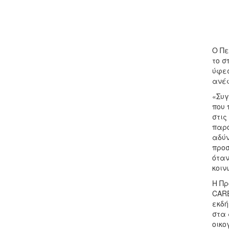
Ο Πε
το σ
ύφεσ
ανέ
«Συγ
που 
στις
παρο
αδύν
προσ
όταν
κοιν
Η Πρ
CARE
εκδή
στα 
οικο