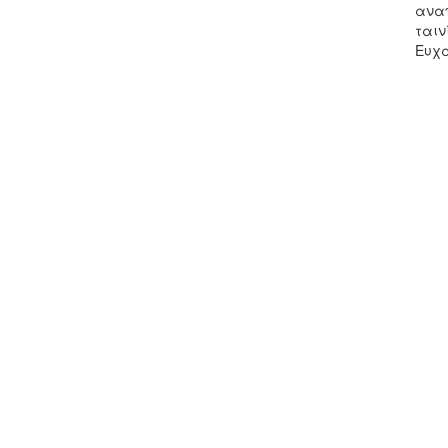
αναπ
ταιν
Ευχα