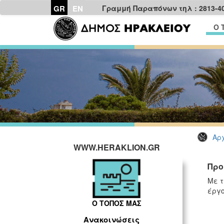
GR
EN
Γραμμή Παραπόνων τηλ : 2813-4
Ο 
Αρχ
WWW.HERAKLION.GR
Προ
Με τ
έργο
Ο ΤΟΠΟΣ ΜΑΣ
Ανακοινώσεις