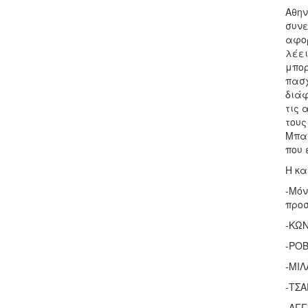
Αθην
συνε
αφορ
λέει
μπορ
πασχ
διάφ
τις 
τους
Μπαν
που 
Η κα
-Μόν
προσ
-ΚΩΝ
-ΡΟΒ
-ΜΙΛ
-ΤΣΑ
-ΑΓΓ