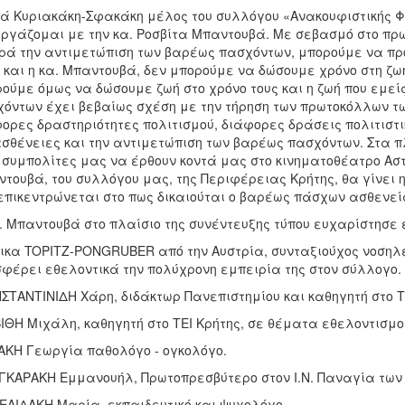
ά Κυριακάκη-Σφακάκη μέλος του συλλόγου «Ανακουφιστικής Φ
ργάζομαι με την κα. Ροσβίτα Μπαντουβά. Με σεβασμό στο πρω
ά την αντιμετώπιση των βαρέως πασχόντων, μπορούμε να π
 και η κα. Μπαντουβά, δεν μπορούμε να δώσουμε χρόνο στη ζω
ούμε όμως να δώσουμε ζωή στο χρόνο τους και η ζωή που εμεί
όντων έχει βεβαίως σχέση με την τήρηση των πρωτοκόλλων τ
ορες δραστηριότητες πολιτισμού, διάφορες δράσεις πολιτιστι
ασθένειες και την αντιμετώπιση των βαρέως πασχόντων. Στα 
 συμπολίτες μας να έρθουν κοντά μας στο κινηματοθέατρο Αστ
τουβά, του συλλόγου μας, της Περιφέρειας Κρήτης, θα γίνει η
επικεντρώνεται στο πως δικαιούται ο βαρέως πάσχων ασθενεί
. Μπαντουβά στο πλαίσιο της συνέντευξης τύπου ευχαρίστησε ε
ικα TOPITZ-PONGRUBER από την Αυστρία, συνταξιούχος νοσηλεύτρ
φέρει εθελοντικά την πολύχρονη εμπειρία της στον σύλλογο.
ΣΤΑΝΤΙΝΙΔΗ Χάρη, διδάκτωρ Πανεπιστημίου και καθηγητή στο 
ΙΘΗ Μιχάλη, καθηγητή στο ΤΕΙ Κρήτης, σε θέματα εθελοντισμο
ΑΚΗ Γεωργία παθολόγο - ογκολόγο.
ΓΚΑΡΑΚΗ Εμμανουήλ, Πρωτοπρεσβύτερο στον Ι.Ν. Παναγία των
ΕΛΙΔΑΚΗ Μαρία, εκπαιδευτικό και ψυχολόγο