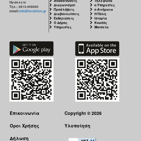
Ανακοινώσεις
Τηλέφωνα
Ηράκλειο
Διαγωνισμοί
e-Υπηρεσίες
Τηλ.: 2813-409000
Προσλήψεις
e-Αιτήματα
email:
info@heraklion.gr
Διαβουλεύσεις
Η Πόλη
Εκδηλώσεις
Ιστορία
Ο Δήμος
Κνωσός
Υπηρεσίες
Μουσεία
Επικοινωνία
Copyright © 2026
Όροι Χρήσης
Υλοποίηση
Δήλωση