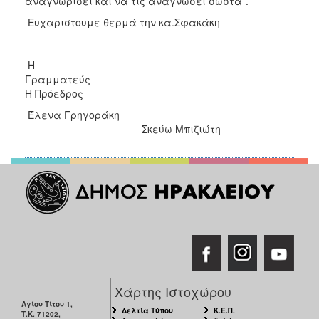
αναγνωρίσει και να τις αναγνώσει σωστά’’.
Ευχαριστουμε θερμά την κα.Σφακάκη
Η
Γραμματ
Η Πρόεδρος
Έλενα Γρηγοράκη
Σκεύω Μπιζιώτη
Χάρτης Ιστοχώρου
Αγίου Τίτου 1,
Δελτία Τύπου
Κ.Ε.Π.
Τ.Κ. 71202,