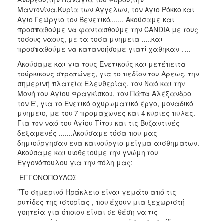
Μαντονίνα,Κυρία των Αγγελων, τον Αγιο Ρόκκο και
Αγιο Γεώργιο τον Βενετικό....... Ακούσαμε και
προσπαθούμε να φαντασθούμε την CANDIA με τους
τόσους ναούς, με τα τοσα μνημεια .....και
προσπαθούμε να κατανοήσομε γιατί χαθηκαν .....
Ακούσαμε και για τους Ενετικούς και μετέπειτα
τούρκικους στρατώνες, για το πεδίον του Αρεως, την
σημερινή πλατεία Ελευθερίας, τον Ναό και την
Μονή του Αγίου Φραγκίσκου, τον Πάπα Αλέξανδρο
τον Ε', για το Ενετικό οχυρωματικό έργο, μοναδικό
μνημείο, με του 7 προμαχώνες και 4 κύριες πύλες.
Για τον ναό του Αγίου Τίτου και τις Βυζαντινές
δεξαμενές .......Ακούσαμε τόσα που μας
δημιούργησαν ενα καινούργιο μείγμα αισθηματων.
Ακούσαμε και υιοθετούμε την γνώμη του
Εγγονόπουλου για την πόλη μας:
ΕΓΓΟΝΟΠΟΥΛΟΣ
’’Το σημερινό Ηράκλειο είναι γεμάτο από τις
ρυτίδες της ιστορίας , που έχουν μια ξεχωριστή
γοητεία για όποιον είναι σε θέση να τις