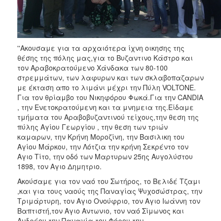
''Ακουσαμε για τα αρχαιότερα ίχνη οικησης της
θέσης της πόλης μας,για το Βυζαντινο Κάστρο και
τον Αραβοκρατούμενο Χάνδακα των 80-100
στρεμμάτων, των λαφυρων και των σκλαβοπαζαρων
με έκταση απο το λιμάνι μέχρι την Πύλη VOLTONE.
Για τον θρίαμβο του Νικηφόρου Φωκά.Για την CANDIA
, την Ενετοκρατούμενη και τα μνημεια της.Είδαμε
τμήματα του Αραβοβυζαντινού τείχους,την θεση της
πύλης Αγίου Γεωργίου , την θεση των τριών
καμαρων, την Κρήνη Μοροζίνη, την Βασιλικη του
Αγίου Μάρκου, την Λότζια την κρήνη Σεκρέντο τον
Αγιο Τίτο, την οδό των Μαρτυρων 25ης Αυγολύστου
1898, τον Αγιο Δημητριο.
Ακούσαμε για τον ναό του Σωτήρος, το Βελιδέ Τζαμι
,και για τους ναούς της Παναγίας Ψυχοσώστρας, την
Τριμάρτυρη, τον Αγιο Ονούφριο, τον Αγιο Ιωάννη τον
Βαπτιστή,τον Αγιο Αντωνιο, τον ναό Σίμωνος και
Ανδρέου,την Παναγία του Φόρου,την