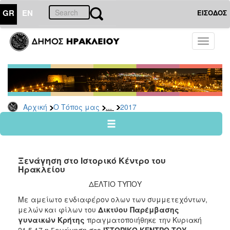
GR
EN
ΕΙΣΟΔΟΣ
Ο
Toggle
ΤΟΠΟΣ
navigati
ΜΑΣ
Ανακοινώσεις
Αρχείο
2026
...
Αρχική
Ο Τόπος μας
2017
2025
2024
2023
Ξενάγηση στο Ιστορικό Κέντρο του
2022
Ηρακλείου
2021
ΔΕΛΤΙΟ ΤΥΠΟΥ
2020
Με αμείωτο ενδιαφέρον ολων των συμμετεχόντων,
μελών και φίλων του
Δικτύου Παρέμβασης
2019
γυναικών Κρήτης
πραγματοποιήθηκε την Κυριακή
2018
21.5.17 η ξενάγηση στο
ΙΣΤΟΡΙΚΌ ΚΕΝΤΡΟ ΤΟΥ