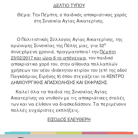
ΔΕΛΤΙΟ ΤΥΠΟΥ
2017
Θέμα: Την Πέμπτη, ο παιδικός αποκριάτικος χορός
2016
στη Συνοικία Αγίας Αικατερίνης.
2015
2012
Ο Πολιτιστικός Σύλλογος Αγίας Αικατερίνης, της
η
2011
ομώνυμης Συνοικίας της Πόλης μας, για 32
συνεχόμενη χρονιά, πραγματοποιεί την
Πέμπτη
23/02/2017 και ώρα 6 το απόγευμα
, τον παιδικό
αποκριάτικο χορό του, στην αίθουσα πολλαπλών
χρήσεων του νέου ιδιόκτητου κτιρίου του (επί της οδού
Ο
Παγκόσμιας Ειρήνης 9) όπου στεγάζεται το ΚΕΝΤΡΟ
ΔΗΜΟΣ
ΔΗΜΙΟΥΡΓΙΚΗΣ ΑΠΑΣΧΟΛΗΣΗΣ ΚΑΙ ΕΚΦΡΑΣΗΣ.
Καλεί όλα τα παιδιά της Συνοικίας Αγίας
ΠΟΛΙΤΙΣΜΟΣ
Αικατερίνης να ντυθούν με τις αποκριάτικες στολές
των και να έλθουν να διασκεδάσουν. Τα περιμένουν
ΑΝΘΕΚΤΙΚΗ
πολλές ευχάριστες εκπλήξεις.
ΠΟΛΗ
ΕΙΣΟΔΟΣ ΕΛΕΥΘΕΡΗ