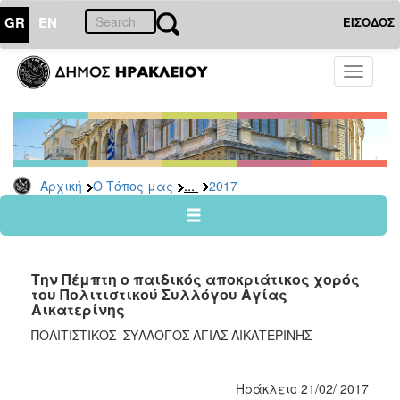
GR
EN
ΕΙΣΟΔΟΣ
Ο
Toggle
ΤΟΠΟΣ
navigati
ΜΑΣ
Ανακοινώσεις
Αρχείο
2026
...
Αρχική
Ο Τόπος μας
2017
2025
2024
2023
Την Πέμπτη ο παιδικός αποκριάτικος χορός
2022
του Πολιτιστικού Συλλόγου Αγίας
Αικατερίνης
2021
ΠΟΛΙΤΙΣΤΙΚΟΣ ΣΥΛΛΟΓΟΣ ΑΓΙΑΣ ΑΙΚΑΤΕΡΙΝΗΣ
2020
2019
Ηράκλειο 21/02/ 2017
2018