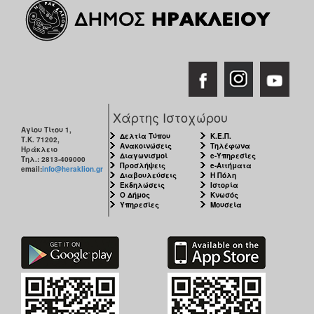
Χάρτης Ιστοχώρου
Αγίου Τίτου 1,
Δελτία Τύπου
Κ.Ε.Π.
Τ.Κ. 71202,
Ανακοινώσεις
Τηλέφωνα
Ηράκλειο
Διαγωνισμοί
e-Υπηρεσίες
Τηλ.: 2813-409000
Προσλήψεις
e-Αιτήματα
email:
info@heraklion.gr
Διαβουλεύσεις
Η Πόλη
Εκδηλώσεις
Ιστορία
Ο Δήμος
Κνωσός
Υπηρεσίες
Μουσεία