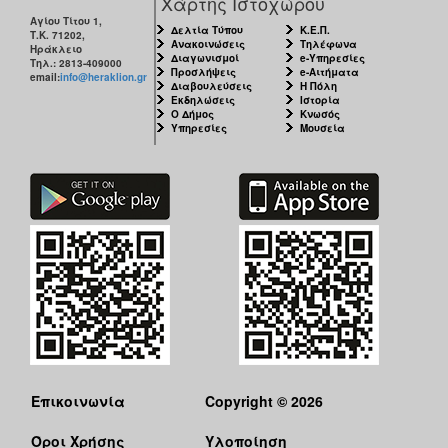
Χάρτης Ιστοχώρου
Αγίου Τίτου 1,
Δελτία Τύπου
Κ.Ε.Π.
Τ.Κ. 71202,
Ανακοινώσεις
Τηλέφωνα
Ηράκλειο
Διαγωνισμοί
e-Υπηρεσίες
Τηλ.: 2813-409000
Προσλήψεις
e-Αιτήματα
email:
info@heraklion.gr
Διαβουλεύσεις
Η Πόλη
Εκδηλώσεις
Ιστορία
Ο Δήμος
Κνωσός
Υπηρεσίες
Μουσεία
Επικοινωνία
Copyright © 2026
Όροι Χρήσης
Υλοποίηση