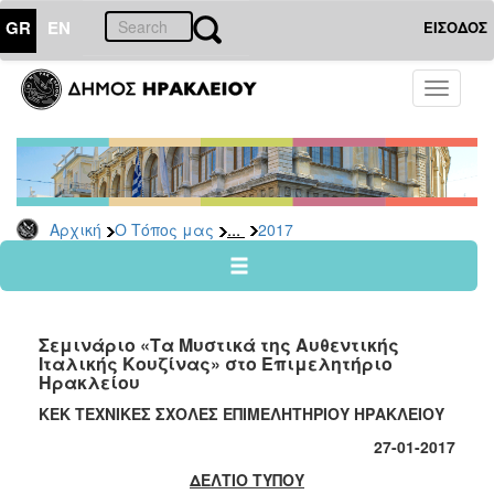
GR
EN
ΕΙΣΟΔΟΣ
Ο
Toggle
ΤΟΠΟΣ
navigati
ΜΑΣ
Ανακοινώσεις
Αρχείο
2026
...
Αρχική
Ο Τόπος μας
2017
2025
2024
2023
Σεμινάριο «Τα Μυστικά της Αυθεντικής
2022
Ιταλικής Κουζίνας» στο Επιμελητήριο
Ηρακλείου
2021
ΚΕΚ ΤΕΧΝΙΚΕΣ ΣΧΟΛΕΣ ΕΠΙΜΕΛΗΤΗΡΙΟΥ ΗΡΑΚΛΕΙΟΥ
2020
27-01-2017
2019
ΔΕΛΤΙΟ ΤΥΠΟΥ
2018