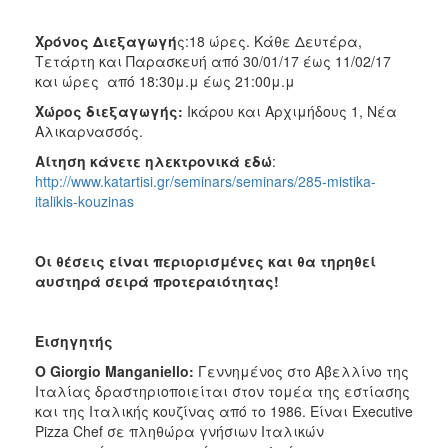
Χρόνος Διεξαγωγή
ς:18 ώρες. Κάθε Δευτέρα,
Τετάρτη και Παρασκευή από 30/01/17 έως 11/02/17
και ώρες από 18:30μ.μ έως 21:00μ.μ
Χώρος διεξαγωγής:
Ικάρου και Αρχιμήδους 1, Νέα
Αλικαρνασσός.
Αίτηση κάνετε ηλεκτρονικά εδώ
:
http://www.katartisi.gr/seminars/seminars/285-mistika-
italikis-kouzinas
Οι θέσεις είναι περιορισμένες και θα τηρηθεί
αυστηρά σειρά προτεραιότητας!
Εισηγητής
Ο
Giorgio
Manganiello
:
Γεννημένος στο Αβελλίνο της
Ιταλίας δραστηριοποιείται στον τομέα της εστίασης
και της Ιταλικής κουζίνας από το 1986. Είναι Executive
Pizza Chef σε πληθώρα γνήσιων Ιταλικών