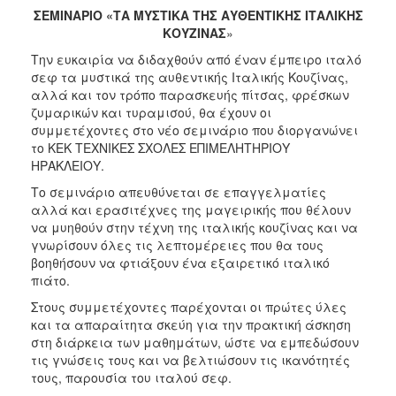
ΣΕΜΙΝΑΡΙΟ «
ΤΑ ΜΥΣΤΙΚΑ ΤΗΣ ΑΥΘΕΝΤΙΚΗΣ ΙΤΑΛΙΚΗΣ
2017
ΚΟΥΖΙΝΑΣ
»
2016
Την ευκαιρία να διδαχθούν από έναν έμπειρο ιταλό
2015
σεφ τα μυστικά της αυθεντικής Ιταλικής Κουζίνας,
αλλά και τον τρόπο παρασκευής πίτσας, φρέσκων
2012
ζυμαρικών και τυραμισού, θα έχουν οι
2011
συμμετέχοντες στο νέο σεμινάριο που διοργανώνει
το ΚΕΚ ΤΕΧΝΙΚΕΣ ΣΧΟΛΕΣ ΕΠΙΜΕΛΗΤΗΡΙΟΥ
ΗΡΑΚΛΕΙΟΥ.
Το σεμινάριο απευθύνεται σε επαγγελματίες
αλλά και ερασιτέχνες της μαγειρικής που θέλουν
Ο
να μυηθούν στην τέχνη της ιταλικής κουζίνας και να
ΔΗΜΟΣ
γνωρίσουν όλες τις λεπτομέρειες που θα τους
βοηθήσουν να φτιάξουν ένα εξαιρετικό ιταλικό
ΠΟΛΙΤΙΣΜΟΣ
πιάτο.
Στους συμμετέχοντες παρέχονται οι πρώτες ύλες
ΑΝΘΕΚΤΙΚΗ
ΠΟΛΗ
και τα απαραίτητα σκεύη για την πρακτική άσκηση
στη διάρκεια των μαθημάτων, ώστε να εμπεδώσουν
τις γνώσεις τους και να βελτιώσουν τις ικανότητές
τους, παρουσία του ιταλού σεφ.