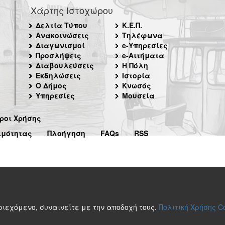
Χάρτης Ιστοχώρου
Δελτία Τύπου
Κ.Ε.Π.
Ανακοινώσεις
Τηλέφωνα
Διαγωνισμοί
e-Υπηρεσίες
Προσλήψεις
e-Αιτήματα
Διαβουλεύσεις
Η Πόλη
Εκδηλώσεις
Ιστορία
Ο Δήμος
Κνωσός
Υπηρεσίες
Μουσεία
ροι Χρήσης
ιμότητας
Πλοήγηση
FAQs
RSS
περιεχόμενο, συναινείτε με την αποδοχή τους.
Πολιτική Χρήσης C