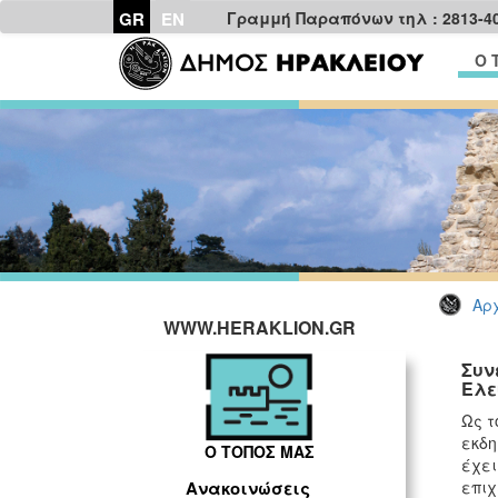
GR
EN
Γραμμή Παραπόνων τηλ : 2813-4
Ο 
Αρχ
WWW.HERAKLION.GR
Συν
Ελε
Ως τ
εκδη
Ο ΤΟΠΟΣ ΜΑΣ
έχει
επιχ
Ανακοινώσεις