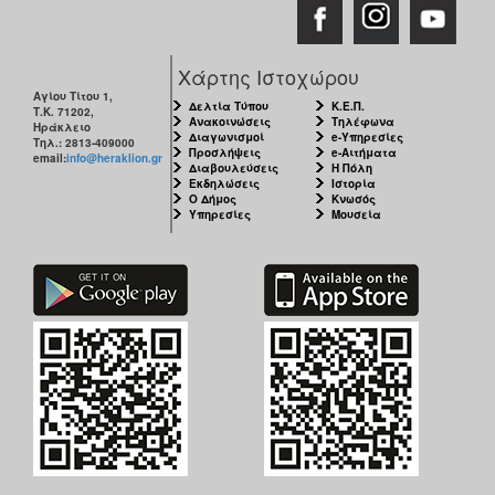
Χάρτης Ιστοχώρου
Αγίου Τίτου 1,
Δελτία Τύπου
Κ.Ε.Π.
Τ.Κ. 71202,
Ανακοινώσεις
Τηλέφωνα
Ηράκλειο
Διαγωνισμοί
e-Υπηρεσίες
Τηλ.: 2813-409000
Προσλήψεις
e-Αιτήματα
email:
info@heraklion.gr
Διαβουλεύσεις
Η Πόλη
Εκδηλώσεις
Ιστορία
Ο Δήμος
Κνωσός
Υπηρεσίες
Μουσεία