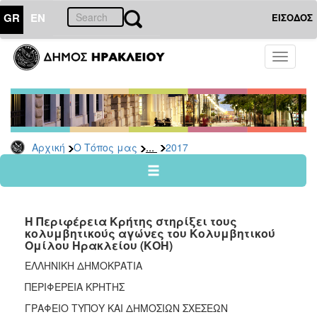
GR
EN
ΕΙΣΟΔΟΣ
Ο
Toggle
ΤΟΠΟΣ
navigati
ΜΑΣ
Ανακοινώσεις
Αρχείο
2026
...
Αρχική
Ο Τόπος μας
2017
2025
2024
2023
Η Περιφέρεια Κρήτης στηρίξει τους
2022
κολυμβητικούς αγώνες του Κολυμβητικού
Ομίλου Ηρακλείου (ΚΟΗ)
2021
ΕΛΛΗΝΙΚΗ ΔΗΜΟΚΡΑΤΙΑ
2020
ΠΕΡΙΦΕΡΕΙΑ ΚΡΗΤΗΣ
2019
ΓΡΑΦΕΙΟ ΤΥΠΟΥ ΚΑΙ ΔΗΜΟΣΙΩΝ ΣΧΕΣΕΩΝ
2018