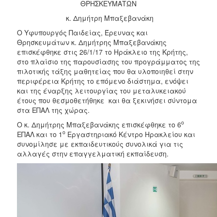
ΘΡΗΣΚΕΥΜΑΤΩΝ
2017
κ. Δημήτρη Μπαξεβανάκη
2016
Ο Υφυπουργός Παιδείας, Έρευνας και
2015
Θρησκευμάτων κ. Δημήτρης Μπαξεβανάκης
επισκέφθηκε στις 26/1/17 το Ηράκλειο της Κρήτης,
2012
στο πλαίσιο της παρουσίασης του προγράμματος της
2011
πιλοτικής τάξης μαθητείας που θα υλοποιηθεί στην
περιφέρεια Κρήτης το επόμενο διάστημα, ενόψει
και της έναρξης λειτουργίας του μεταλυκειακού
έτους που θεσμοθετήθηκε και θα ξεκινήσει σύντομα
στα ΕΠΑΛ της χώρας.
Ο
ο
Ο κ. Δημήτρης Μπαξεβανάκης επισκέφθηκε το 6
ΔΗΜΟΣ
ο
ΕΠΑΛ και το 1
Εργαστηριακό Κέντρο Ηρακλείου και
συνομίλησε με εκπαιδευτικούς συνολικά για τις
ΠΟΛΙΤΙΣΜΟΣ
αλλαγές στην επαγγελματική εκπαίδευση.
ΑΝΘΕΚΤΙΚΗ
ΠΟΛΗ