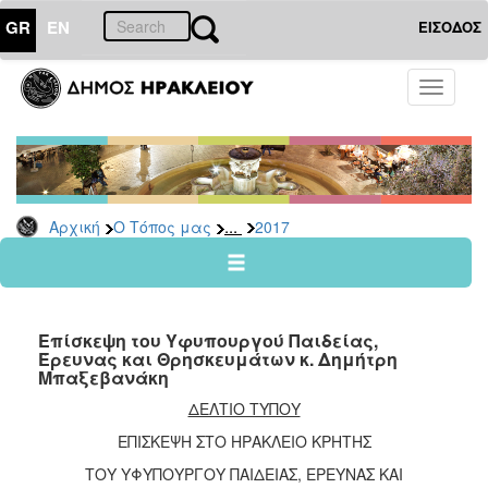
GR
EN
ΕΙΣΟΔΟΣ
Ο
Toggle
ΤΟΠΟΣ
navigati
ΜΑΣ
Ανακοινώσεις
Αρχείο
2026
...
Αρχική
Ο Τόπος μας
2017
2025
2024
2023
Επίσκεψη του Υφυπουργού Παιδείας,
2022
Έρευνας και Θρησκευμάτων κ. Δημήτρη
Μπαξεβανάκη
2021
ΔΕΛΤΙΟ ΤΥΠΟΥ
2020
ΕΠΙΣΚΕΨΗ ΣΤΟ ΗΡΑΚΛΕΙΟ ΚΡΗΤΗΣ
2019
ΤΟΥ ΥΦΥΠΟΥΡΓΟΥ ΠΑΙΔΕΙΑΣ, ΕΡΕΥΝΑΣ ΚΑΙ
2018