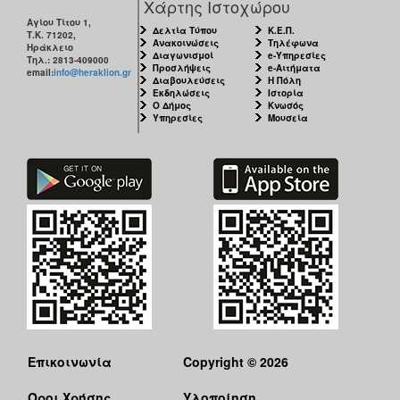
Χάρτης Ιστοχώρου
Αγίου Τίτου 1,
Δελτία Τύπου
Κ.Ε.Π.
Τ.Κ. 71202,
Ανακοινώσεις
Τηλέφωνα
Ηράκλειο
Διαγωνισμοί
e-Υπηρεσίες
Τηλ.: 2813-409000
Προσλήψεις
e-Αιτήματα
email:
info@heraklion.gr
Διαβουλεύσεις
Η Πόλη
Εκδηλώσεις
Ιστορία
Ο Δήμος
Κνωσός
Υπηρεσίες
Μουσεία
Επικοινωνία
Copyright © 2026
Όροι Χρήσης
Υλοποίηση