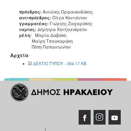
2017
πρόεδρος:
Αντώνης Ορφανουδάκης
2016
αντιπρόεδρος:
Όλγα Κουτάντου
γραμματέας:
Γιώργης Ζαχαράκης
2015
ταμίας:
Δήμητρα Χατζηανδρέου
2012
μέλη:
Μαρία Δαβάκη
Μαίρη Τσαγκαράκη
2011
Πόπη Παπαντωνίου
Αρχεία
ΔΕΛΤΙΟ ΤΥΠΟΥ - 394.17 KB
Ο
ΔΗΜΟΣ
ΠΟΛΙΤΙΣΜΟΣ
ΑΝΘΕΚΤΙΚΗ
ΠΟΛΗ