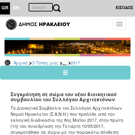
GR
EN
ΕΙΣΟΔΟΣ
Ο
Toggle
ΤΟΠΟΣ
navigati
ΜΑΣ
Ανακοινώσεις
Αρχείο
2026
...
Αρχική
Ο Τόπος μας
2017
2025
2024
2023
Συγκρότηση σε σώμα του νέου διοικητικού
2022
συμβουλίου του Συλλόγου Αρχιτεκτόνων
2021
Το Διοικητικό Συμβούλιο του Συλλόγου Αρχιτεκτόνων
Νομού Ηρακλείου (Σ.Α.Ν.Η.) που προήλθε από την
2020
εκλογική διαδικασία της 8ης Μαΐου 2017, στην πρώτη
2019
(1η) του συνεδρίαση την Τετάρτη 10/05/2017,
συγκροτήθηκε σε σώμα με την παρακάτω σύνθεση:
2018